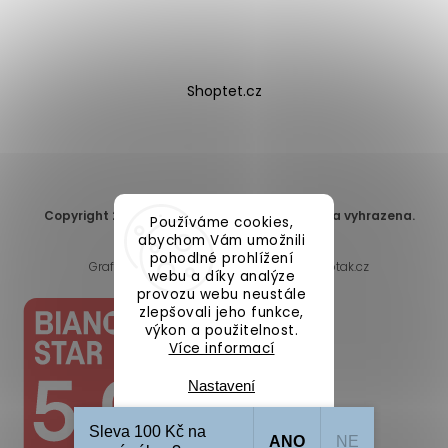
Shoptet.cz
Copyright 2026
DomaLEP s.r.o.
. Všechna práva vyhrazena.
Používáme cookies,
Upravit nastavení cookies
abychom Vám umožnili
pohodlné prohlížení
Grafický návrh vytvořil a nakódoval
Shoptak.cz
webu a díky analýze
provozu webu neustále
zlepšovali jeho funkce,
výkon a použitelnost.
Více informací
Nastavení
Sleva 100 Kč na
ANO
NE
Souhlasím