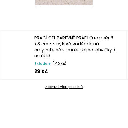
PRACÍ GEL BAREVNÉ PRÁDLO rozměr 6
x 8 cm - vinylová voděodolná
omyvatelná samolepka na lahvičky /
na úklid
Skladem
(>10 ks)
29 Kč
Zobrazit více produktů