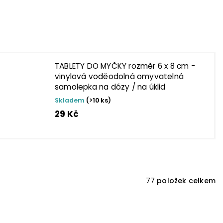
TABLETY DO MYČKY rozměr 6 x 8 cm -
vinylová voděodolná omyvatelná
samolepka na dózy / na úklid
Skladem
(>10 ks)
29 Kč
77
položek celkem