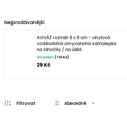
Nejprodávanější
AVIVÁŽ rozměr 6 x 8 cm - vinylová
voděodolná omyvatelná samolepka
na lahvičky / na úklid
Skladem
(>10 ks)
29 Kč
Abecedně
Nejlevnější
Nejdražší