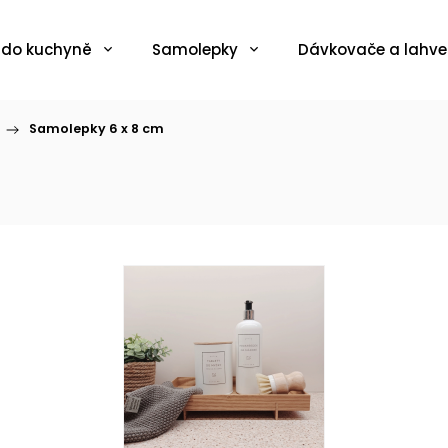
 do kuchyně
Samolepky
Dávkovače a lahve
/
Samolepky 6 x 8 cm