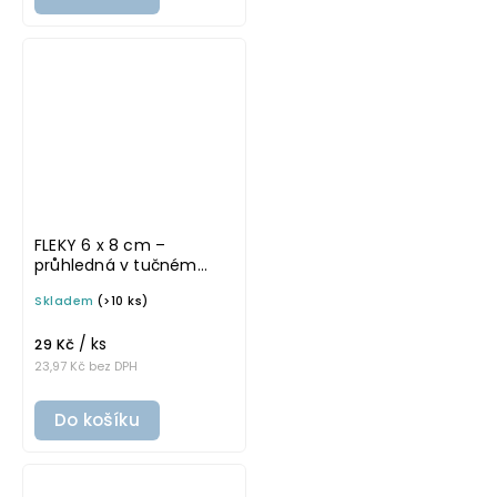
FLEKY 6 x 8 cm –
průhledná v tučném
písmu, omyvatelná
Skladem
(>10 ks)
samolepka na
potravinové dózy
/ ks
29 Kč
23,97 Kč bez DPH
Do košíku