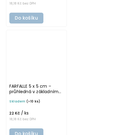
18,18 Kč bez DPH
Do košíku
FARFALLE 5 x 5 cm –
průhledná v základním
písmu, omyvatelná
Skladem
(>10 ks)
samolepka na
potravinové dózy
/ ks
22 Kč
18,18 Kč bez DPH
Do košíku