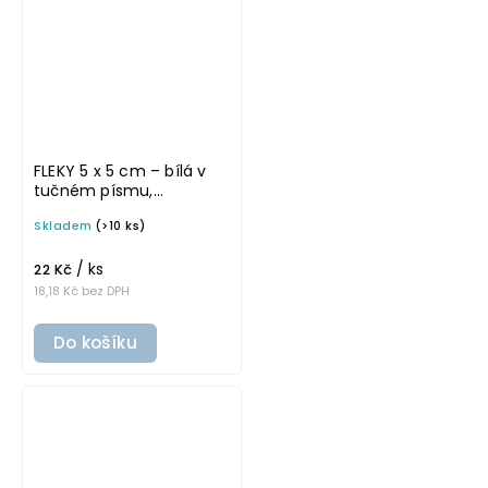
FLEKY 5 x 5 cm – bílá v
tučném písmu,
omyvatelná samolepka
Skladem
(>10 ks)
na potravinové dózy
/ ks
22 Kč
18,18 Kč bez DPH
Do košíku