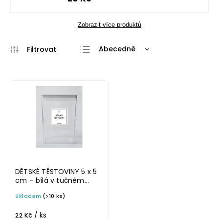
Zobrazit více produktů
Abecedně
Nejlevnější
Nejdražší
Nejprodávanější
DĚTSKÉ TĚSTOVINY 5 x 5
cm – bílá v tučném
písmu, omyvatelná
Skladem
(>10 ks)
samolepka na
potravinové dózy
/ ks
22 Kč