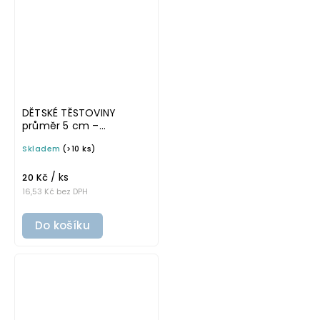
DĚTSKÉ TĚSTOVINY
průměr 5 cm –
průhledná v tučném
Skladem
(>10 ks)
písmu, omyvatelná
samolepka na
/ ks
potravinové dózy
20 Kč
16,53 Kč bez DPH
Do košíku