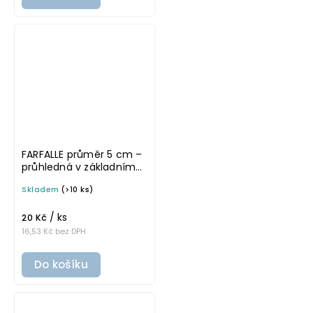
FARFALLE průměr 5 cm –
průhledná v základním
písmu, omyvatelná
Skladem
(>10 ks)
samolepka na
potravinové dózy
/ ks
20 Kč
16,53 Kč bez DPH
Do košíku