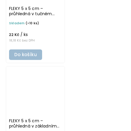
FLEKY 5 x 5 cm –
průhledná v tučném
písmu, omyvatelná
Skladem
(>10 ks)
samolepka na
potravinové dózy
/ ks
22 Kč
18,18 Kč bez DPH
Do košíku
FLEKY 5 x 5 cm –
průhledná v základním