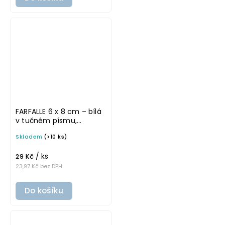
FARFALLE 6 x 8 cm – bílá
v tučném písmu,
omyvatelná samolepka
Skladem
(>10 ks)
na potravinové dózy
/ ks
29 Kč
23,97 Kč bez DPH
Do košíku