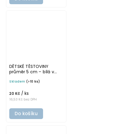
DĚTSKÉ TĚSTOVINY
průměr 5 cm – bílá v
základním písmu,
Skladem
(>10 ks)
omyvatelná samolepka
na potravinové dózy
/ ks
20 Kč
16,53 Kč bez DPH
Do košíku