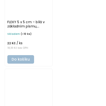
FLEKY 5 x 5 cm – bílá v
základním písmu,
omyvatelná samolepka
Skladem
(>10 ks)
na potravinové dózy
/ ks
22 Kč
18,18 Kč bez DPH
Do košíku