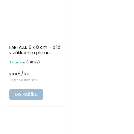
FARFALLE 6 x 8 cm – bílá
v základním písmu,
omyvatelná samolepka
Skladem
(>10 ks)
na potravinové dózy
/ ks
29 Kč
23,97 Kč bez DPH
Do košíku