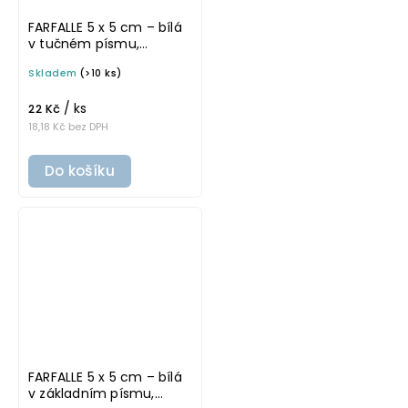
FARFALLE 5 x 5 cm – bílá
v tučném písmu,
omyvatelná samolepka
Skladem
(>10 ks)
na potravinové dózy
/ ks
22 Kč
18,18 Kč bez DPH
Do košíku
FARFALLE 5 x 5 cm – bílá
v základním písmu,