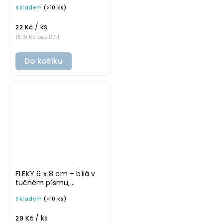
písmu, omyvatelná
Skladem
(>10 ks)
samolepka na
potravinové dózy
/ ks
22 Kč
18,18 Kč bez DPH
Do košíku
FLEKY 6 x 8 cm – bílá v
tučném písmu,
omyvatelná samolepka
Skladem
(>10 ks)
na potravinové dózy
/ ks
29 Kč