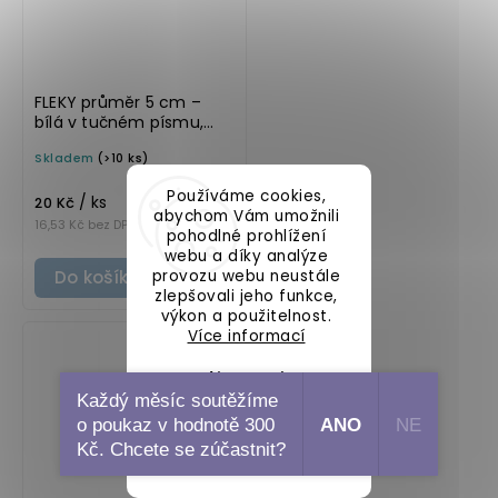
FLEKY průměr 5 cm –
bílá v tučném písmu,
omyvatelná samolepka
Skladem
(>10 ks)
na potravinové dózy
Používáme cookies,
/ ks
20 Kč
abychom Vám umožnili
16,53 Kč bez DPH
pohodlné prohlížení
webu a díky analýze
provozu webu neustále
Do košíku
zlepšovali jeho funkce,
výkon a použitelnost.
Více informací
Nastavení
Každý měsíc soutěžíme
o poukaz v hodnotě 300
ANO
NE
Souhlasím
Kč. Chcete se zúčastnit?