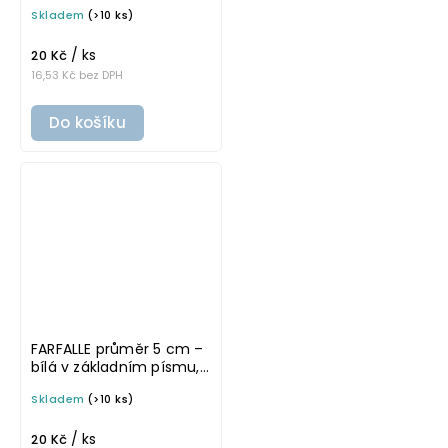
omyvatelná samolepka
Skladem
(>10 ks)
na potravinové dózy
/ ks
20 Kč
16,53 Kč bez DPH
Do košíku
FARFALLE průměr 5 cm –
bílá v základním písmu,
omyvatelná samolepka
Skladem
(>10 ks)
na potravinové dózy
/ ks
20 Kč