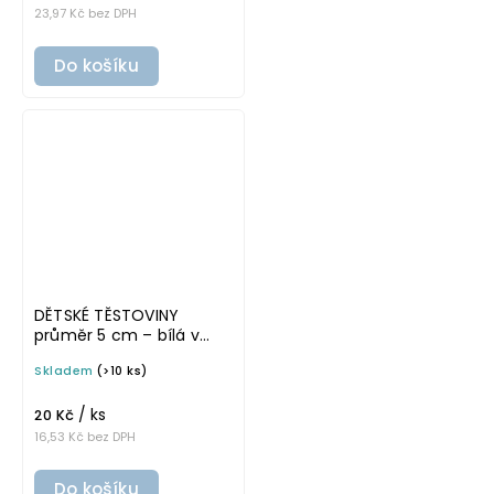
23,97 Kč bez DPH
Do košíku
DĚTSKÉ TĚSTOVINY
průměr 5 cm – bílá v
tučném písmu,
Skladem
(>10 ks)
omyvatelná samolepka
na potravinové dózy
/ ks
20 Kč
16,53 Kč bez DPH
Do košíku