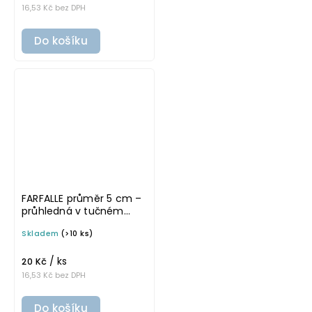
16,53 Kč bez DPH
Do košíku
FARFALLE průměr 5 cm –
průhledná v tučném
písmu, omyvatelná
Skladem
(>10 ks)
samolepka na
potravinové dózy
/ ks
20 Kč
16,53 Kč bez DPH
Do košíku