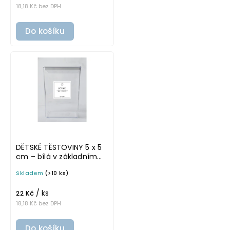
18,18 Kč bez DPH
Do košíku
DĚTSKÉ TĚSTOVINY 5 x 5
cm – bílá v základním
písmu, omyvatelná
Skladem
(>10 ks)
samolepka na
potravinové dózy
/ ks
22 Kč
18,18 Kč bez DPH
Do košíku