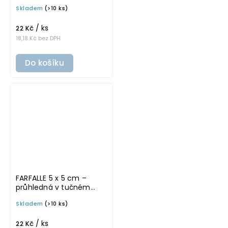
omyvatelná samolepka
Skladem
(>10 ks)
na potravinové dózy
/ ks
22 Kč
18,18 Kč bez DPH
Do košíku
FARFALLE 5 x 5 cm –
průhledná v tučném
písmu, omyvatelná
Skladem
(>10 ks)
samolepka na
potravinové dózy
/ ks
22 Kč