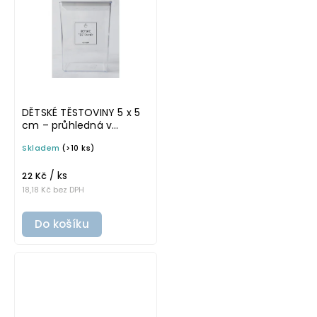
DĚTSKÉ TĚSTOVINY 5 x 5
cm – průhledná v
základním písmu,
Skladem
(>10 ks)
omyvatelná samolepka
na potravinové dózy
/ ks
22 Kč
18,18 Kč bez DPH
Do košíku