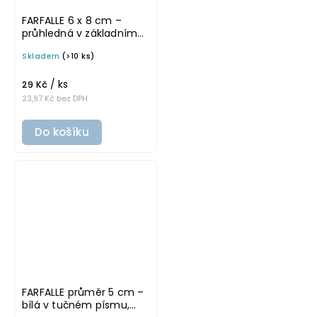
FARFALLE 6 x 8 cm –
průhledná v základním
písmu, omyvatelná
Skladem
(>10 ks)
samolepka na
potravinové dózy
/ ks
29 Kč
23,97 Kč bez DPH
Do košíku
FARFALLE průměr 5 cm –
bílá v tučném písmu,