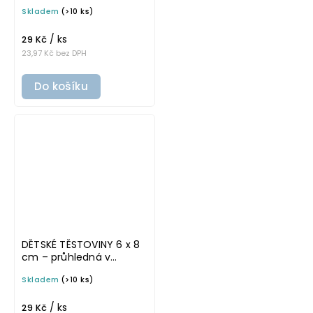
tučném písmu,
Skladem
(>10 ks)
omyvatelná samolepka
na potravinové dózy
/ ks
29 Kč
23,97 Kč bez DPH
Do košíku
DĚTSKÉ TĚSTOVINY 6 x 8
cm – průhledná v
základním písmu,
Skladem
(>10 ks)
omyvatelná samolepka
na potravinové dózy
/ ks
29 Kč