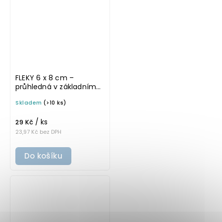
FLEKY 6 x 8 cm –
průhledná v základním
písmu, omyvatelná
Skladem
(>10 ks)
samolepka na
potravinové dózy
/ ks
29 Kč
23,97 Kč bez DPH
Do košíku