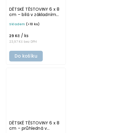
DĚTSKÉ TĚSTOVINY 6 x 8
cm – bílá v základním
písmu, omyvatelná
Skladem
(>10 ks)
samolepka na
potravinové dózy
/ ks
29 Kč
23,97 Kč bez DPH
Do košíku
DĚTSKÉ TĚSTOVINY 6 x 8
cm – průhledná v