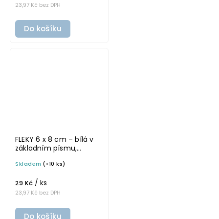
23,97 Kč bez DPH
Do košíku
FLEKY 6 x 8 cm – bílá v
základním písmu,
omyvatelná samolepka
Skladem
(>10 ks)
na potravinové dózy
/ ks
29 Kč
23,97 Kč bez DPH
Do košíku