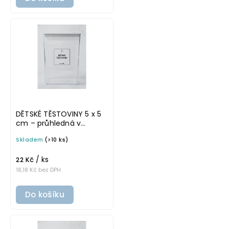
DĚTSKÉ TĚSTOVINY 5 x 5
cm – průhledná v
tučném písmu,
Skladem
(>10 ks)
omyvatelná samolepka
na potravinové dózy
/ ks
22 Kč
18,18 Kč bez DPH
Do košíku