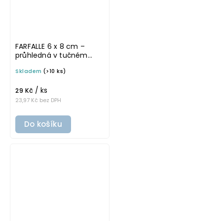
FARFALLE 6 x 8 cm –
průhledná v tučném
písmu, omyvatelná
Skladem
(>10 ks)
samolepka na
potravinové dózy
/ ks
29 Kč
23,97 Kč bez DPH
Do košíku