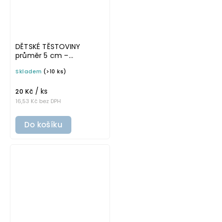
DĚTSKÉ TĚSTOVINY
průměr 5 cm –
průhledná v základním
Skladem
(>10 ks)
písmu, omyvatelná
samolepka na
/ ks
potravinové dózy
20 Kč
16,53 Kč bez DPH
Do košíku