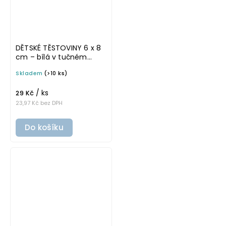
DĚTSKÉ TĚSTOVINY 6 x 8
cm – bílá v tučném
písmu, omyvatelná
Skladem
(>10 ks)
samolepka na
potravinové dózy
/ ks
29 Kč
23,97 Kč bez DPH
Do košíku