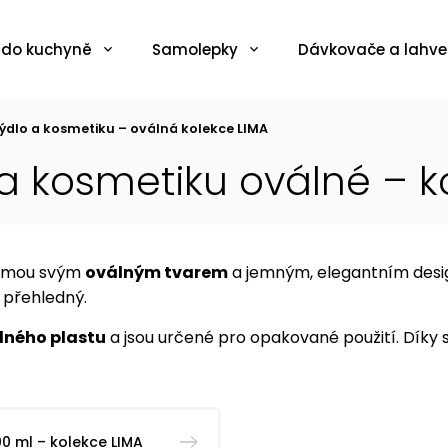
 do kuchyně
Samolepky
Dávkovače a lahve
dlo a kosmetiku – oválná kolekce LIMA
 kosmetiku oválné – k
jmou svým
oválným tvarem
a jemným, elegantním design
 přehledný.
elného plastu
a jsou určené pro opakované použití. Díky
0 ml – kolekce LIMA