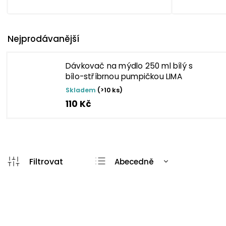
Nejprodávanější
Dávkovač na mýdlo 250 ml bílý s
bílo-stříbrnou pumpičkou LIMA
Skladem
(>10 ks)
110 Kč
Abecedně
Nejlevnější
Nejdražší
TIP
TIP
Nejprodávanější