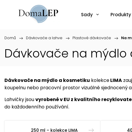
Sady
Produkty
Domů
/
Dávkovače a lahve
/
Plastové dávkovače
/
Na mý
Dávkovače na mýdlo a
Dávkovače na mýdlo a kosmetiku
kolekce
LIMA
zau
koupelnu nebo pracovní prostor vizuálně sjednocený a
Lahvičky jsou
vyrobené v EU z kvalitního recyklovat
do každodenního používání.
250 ml – kolekce LIMA
40