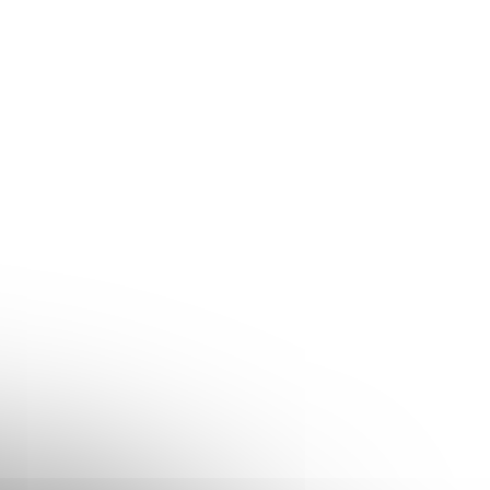
TIP
ml bílý s
Dávkovač na mýdlo 400 ml bílý s
OP LIMA
černo-zlatou pumpičkou LIMA
Skladem
(>10 ks)
130 Kč
/ ks
107,44 Kč bez DPH