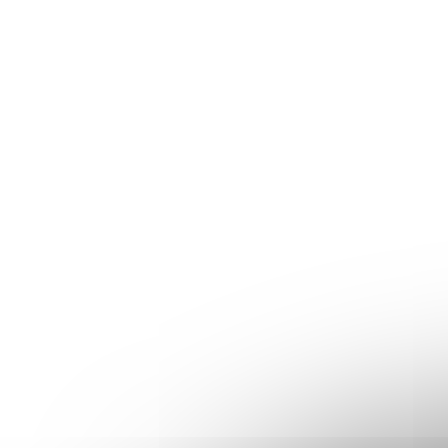
TIP
TIP
Dávkovač na mýdlo 400 ml bílý s
Dávkovač
bílým rozprašovačem mini LIMA
černo-st
Skladem
(>10 ks)
Skladem
130 Kč
130 Kč
/ ks
/
107,44 Kč bez DPH
107,44 Kč be