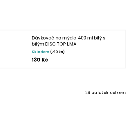
Dávkovač na mýdlo 400 ml bílý s
bílým DISC TOP LIMA
Skladem
(>10 ks)
130 Kč
29
položek celkem
TIP