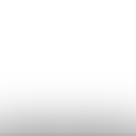
TIP
 na mýdlo 400 ml bílý s
Dávkovač na mýdlo 400 
říbrnou pumpičkou LIMA
černo-stříbrným DISC T
(>10 ks)
Skladem
(>10 ks)
130 Kč
 ks
/ ks
z DPH
107,44 Kč bez DPH