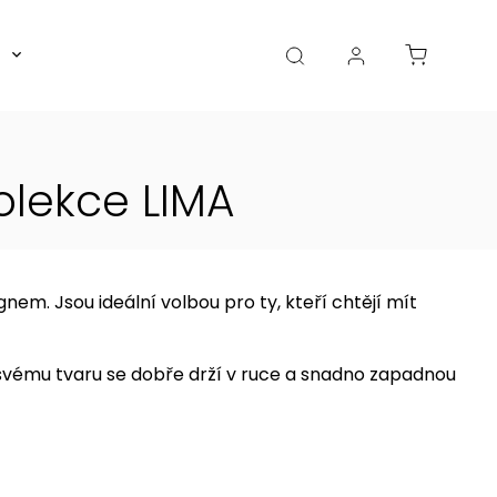
Boxy, dózy, kořenky, skleničky
Akce
Diá
olekce LIMA
em. Jsou ideální volbou pro ty, kteří chtějí mít
 svému tvaru se dobře drží v ruce a snadno zapadnou