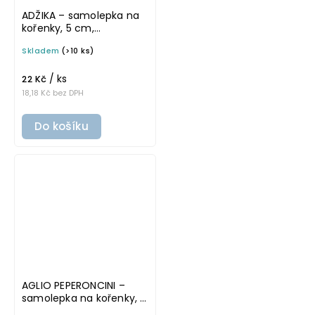
ADŽIKA – samolepka na
kořenky, 5 cm,
průhledná, základní
Skladem
(>10 ks)
písmo
/ ks
22 Kč
18,18 Kč bez DPH
Do košíku
AGLIO PEPERONCINI –
samolepka na kořenky, 3
× 4 cm, bílá, tučné