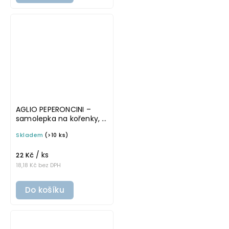
AGLIO PEPERONCINI –
samolepka na kořenky, 3
× 4 cm, průhledná,
Skladem
(>10 ks)
základní písmo
/ ks
22 Kč
18,18 Kč bez DPH
Do košíku