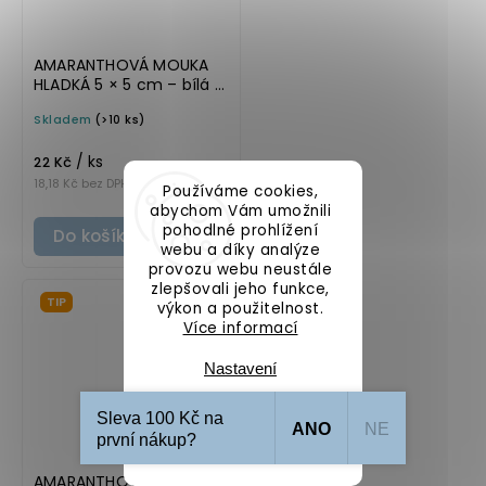
AMARANTHOVÁ MOUKA
HLADKÁ 5 × 5 cm – bílá v
tučném písmu,
Skladem
(>10 ks)
omyvatelná samolepka
na potravinové dózy
/ ks
22 Kč
18,18 Kč bez DPH
Používáme cookies,
abychom Vám umožnili
pohodlné prohlížení
Do košíku
webu a díky analýze
provozu webu neustále
zlepšovali jeho funkce,
TIP
výkon a použitelnost.
Více informací
Nastavení
Sleva 100 Kč na
ANO
NE
Souhlasím
první nákup?
AMARANTHOVÁ MOUKA