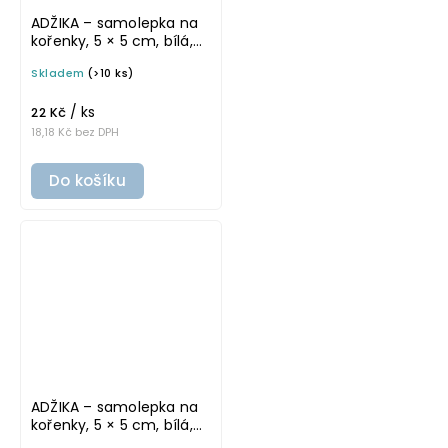
ADŽIKA – samolepka na
kořenky, 5 × 5 cm, bílá,
tučné písmo
Skladem
(>10 ks)
/ ks
22 Kč
18,18 Kč bez DPH
Do košíku
ADŽIKA – samolepka na
kořenky, 5 × 5 cm, bílá,
základní písmo