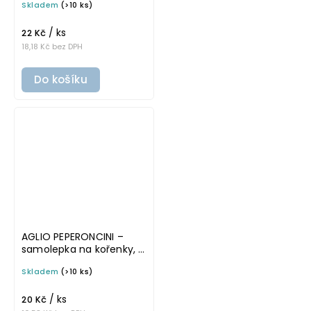
Skladem
(>10 ks)
základní písmo
/ ks
22 Kč
18,18 Kč bez DPH
Do košíku
AGLIO PEPERONCINI –
samolepka na kořenky, 5
cm, bílá, tučné písmo
Skladem
(>10 ks)
/ ks
20 Kč