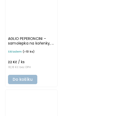
AGLIO PEPERONCINI –
samolepka na kořenky, 5
cm, průhledná, základní
Skladem
(>10 ks)
písmo
/ ks
22 Kč
18,18 Kč bez DPH
Do košíku