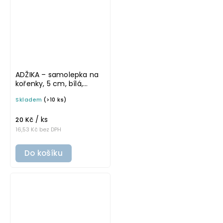
ADŽIKA – samolepka na
kořenky, 5 cm, bílá,
základní písmo
Skladem
(>10 ks)
/ ks
20 Kč
16,53 Kč bez DPH
Do košíku