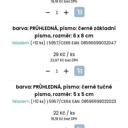
18,18 Kč bez DPH
barva: PRŮHLEDNÁ, písmo: černé základní
písmo, rozměr: 6 x 8 cm
Skladem
(>10 ks)
| 5957/CER6
EAN:
08596699032047
29 Kč
/ ks
23,97 Kč bez DPH
barva: PRŮHLEDNÁ, písmo: černé tučné
písmo, rozměr: 5 x 5 cm
Skladem
(>10 ks)
| 5957/CER4
EAN:
08596699032023
22 Kč
/ ks
18,18 Kč bez DPH