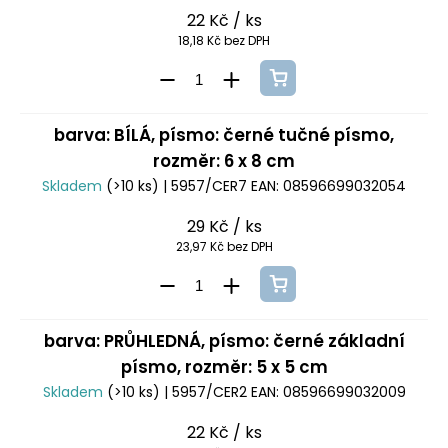
22 Kč
/ ks
18,18 Kč bez DPH
barva: BÍLÁ, písmo: černé tučné písmo,
rozměr: 6 x 8 cm
Skladem
(>10 ks)
| 5957/CER7
EAN:
08596699032054
29 Kč
/ ks
23,97 Kč bez DPH
barva: PRŮHLEDNÁ, písmo: černé základní
písmo, rozměr: 5 x 5 cm
Skladem
(>10 ks)
| 5957/CER2
EAN:
08596699032009
22 Kč
/ ks