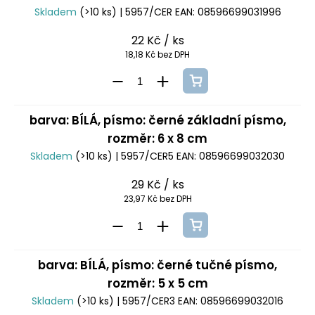
Skladem
(>10 ks)
| 5957/CER
EAN:
08596699031996
22 Kč
/ ks
18,18 Kč bez DPH
barva: BÍLÁ, písmo: černé základní písmo,
rozměr: 6 x 8 cm
Skladem
(>10 ks)
| 5957/CER5
EAN:
08596699032030
29 Kč
/ ks
23,97 Kč bez DPH
barva: BÍLÁ, písmo: černé tučné písmo,
rozměr: 5 x 5 cm
Skladem
(>10 ks)
| 5957/CER3
EAN:
08596699032016