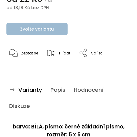
/ ks
od
18,18 Kč
bez DPH
Zvolte variantu
Zeptat se
Hlídat
Sdílet
Varianty
Popis
Hodnocení
Diskuze
barva: BÍLÁ, písmo: černé základní písmo,
rozměr: 5 x 5 cm