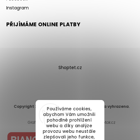
Instagram
PŘIJÍMÁME ONLINE PLATBY
Shoptet.cz
Copyright 2026
DomaLEP s.r.o.
. Všechna práva vyhrazena.
Používáme cookies,
Upravit nastavení cookies
abychom Vám umožnili
pohodlné prohlížení
Grafický návrh vytvořil a nakódoval
Shoptak.cz
webu a díky analýze
provozu webu neustále
zlepšovali jeho funkce,