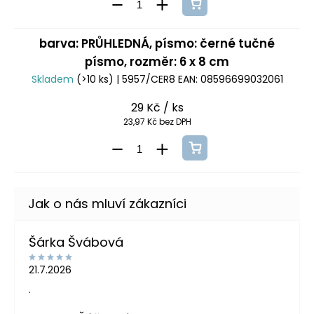
barva: PRŮHLEDNÁ, písmo: černé tučné
písmo, rozměr: 6 x 8 cm
Skladem
(>10 ks)
| 5957/CER8
EAN:
08596699032061
29 Kč
/ ks
23,97 Kč bez DPH
Šárka Švábová
21.7.2026
.