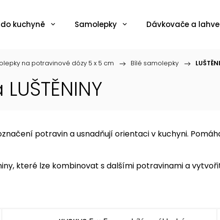
 do kuchyně
Samolepky
Dávkovače a lahve
lepky na potravinové dózy 5 x 5 cm
/
Bílé samolepky
/
LUŠTĚN
 LUŠTĚNINY
načení potravin a usnadňují orientaci v kuchyni. Pomáhaj
iny, které lze kombinovat s dalšími potravinami a vytvoř