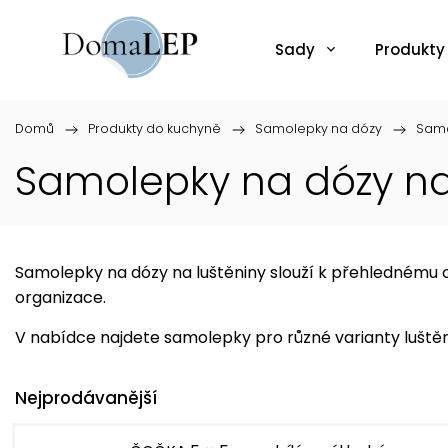
Sady
Produkty
Domů
/
Produkty do kuchyně
/
Samolepky na dózy
/
Samo
Samolepky na dózy na
Samolepky na dózy na luštěniny slouží k přehlednému oz
organizace.
V nabídce najdete samolepky pro různé varianty luštěn
Nejprodávanější