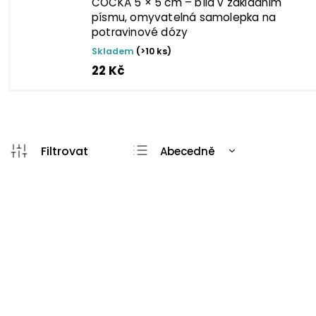
ČOČKA 5 × 5 cm – bílá v základním
písmu, omyvatelná samolepka na
potravinové dózy
Skladem
(>10 ks)
22 Kč
Abecedně
Nejlevnější
Nejdražší
Nejprodávanější