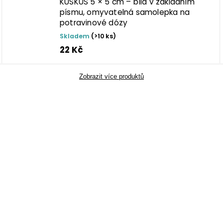
KUSKUS 5 × 5 cm – bílá v základním
písmu, omyvatelná samolepka na
potravinové dózy
Skladem
(>10 ks)
22 Kč
Zobrazit více produktů