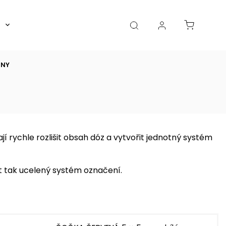
Boxy, dózy, kořenky, skleničky
Akce
Diá
INY
í rychle rozlišit obsah dóz a vytvořit jednotný systém
it tak ucelený systém označení.