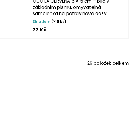
ČOČKA ČERVENÁ 5 × 5 cm – bílá v
základním písmu, omyvatelná
samolepka na potravinové dózy
Skladem
(>10 ks)
22 Kč
26
položek celkem