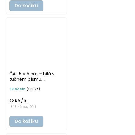
Do košíku
ČAJ 5 × 5 cm – bílá v
tučném písmu,
omyvatelná samolepka
Skladem
(>10 ks)
na potravinové dózy
/ ks
22 Kč
18,18 Kč bez DPH
Do košíku