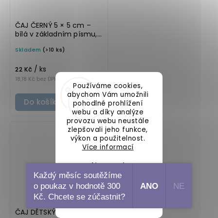
ČAJ ČERNÝ 5 × 5 cm –
bílá v základním písmu,
omyvatelná samolepka
Skladem
(>10 ks)
na potravinové dózy
/ ks
22 Kč
18,18 Kč bez DPH
Používáme cookies,
abychom Vám umožnili
Do košíku
pohodlné prohlížení
webu a díky analýze
provozu webu neustále
zlepšovali jeho funkce,
výkon a použitelnost.
Více informací
Nastavení
Každý měsíc soutěžíme
o poukaz v hodnotě 300
ANO
NE
Souhlasím
Kč. Chcete se zúčastnit?
ČAJ DĚTSKÝ 5 × 5 cm –