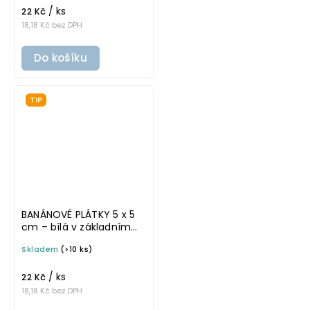
/ ks
22 Kč
18,18 Kč bez DPH
Do košíku
TIP
BANÁNOVÉ PLÁTKY 5 x 5
cm – bílá v základním
písmu, omyvatelná
Skladem
(>10 ks)
samolepka na
potravinové dózy
/ ks
22 Kč
18,18 Kč bez DPH