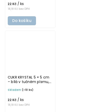
/ ks
22 Kč
18,18 Kč bez DPH
Do košíku
CUKR KRYSTAL 5 × 5 cm
– bílá v tučném písmu,
omyvatelná samolepka
Skladem
(>10 ks)
na potravinové dózy
/ ks
22 Kč
18,18 Kč bez DPH