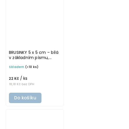
BRUSINKY 5 x 5 cm – bílá
v základním písmu,
omyvatelná samolepka
Skladem
(>10 ks)
na potravinové dózy
/ ks
22 Kč
18,18 Kč bez DPH
Do košíku