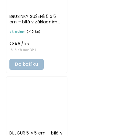
BRUSINKY SUŠENÉ 5 x 5
cm – bílá v základním
písmu, omyvatelná
Skladem
(>10 ks)
samolepka na
potravinové dózy
/ ks
22 Kč
18,18 Kč bez DPH
Do košíku
BULGUR 5 × 5 cm – bílá v