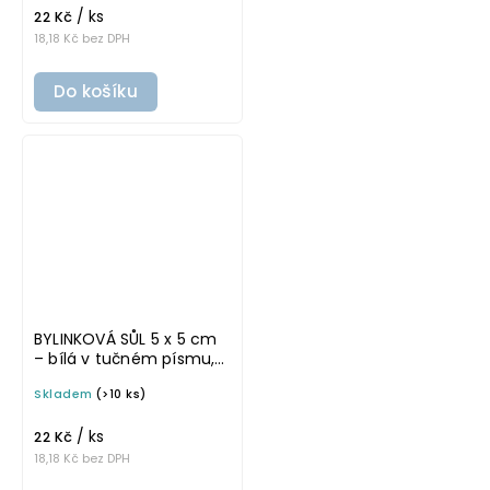
/ ks
22 Kč
18,18 Kč bez DPH
Do košíku
BYLINKOVÁ SŮL 5 x 5 cm
– bílá v tučném písmu,
omyvatelná samolepka
Skladem
(>10 ks)
na potravinové dózy
/ ks
22 Kč
18,18 Kč bez DPH