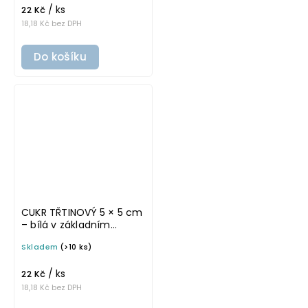
/ ks
22 Kč
18,18 Kč bez DPH
Do košíku
CUKR TŘTINOVÝ 5 × 5 cm
– bílá v základním
písmu, omyvatelná
Skladem
(>10 ks)
samolepka na
potravinové dózy
/ ks
22 Kč
18,18 Kč bez DPH