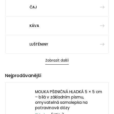
ČAJ
KÁVA
LUŠTĚNINY
Zobrazit další
Nejprodávanější
MOUKA PŠENIČNÁ HLADKÁ 5 × 5 cm
– bílá v základním písmu,
omyvatelná samolepka na
potravinové dózy