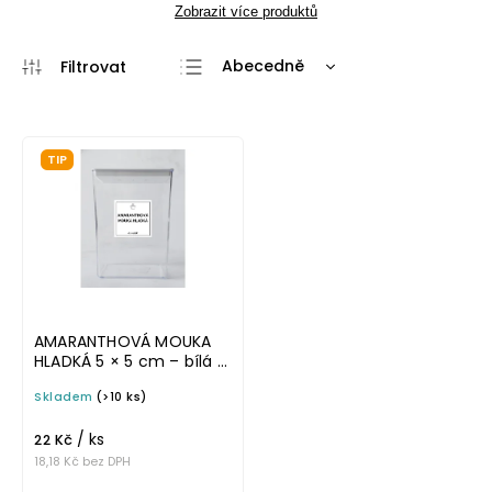
Zobrazit více produktů
Abecedně
Nejlevnější
Nejdražší
TIP
Nejprodávanější
AMARANTHOVÁ MOUKA
HLADKÁ 5 × 5 cm – bílá v
tučném písmu,
Skladem
(>10 ks)
omyvatelná samolepka
na potravinové dózy
/ ks
22 Kč
18,18 Kč bez DPH