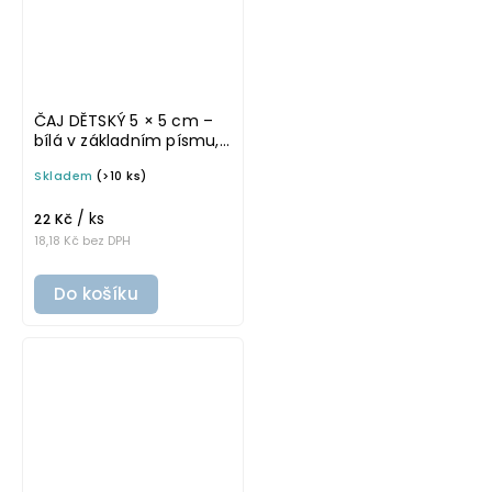
ČAJ DĚTSKÝ 5 × 5 cm –
bílá v základním písmu,
omyvatelná samolepka
Skladem
(>10 ks)
na potravinové dózy
/ ks
22 Kč
18,18 Kč bez DPH
Do košíku