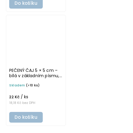
Do košíku
PEČENÝ ČAJ 5 × 5 cm –
bílá v základním písmu,
omyvatelná samolepka
Skladem
(>10 ks)
na potravinové dózy
/ ks
22 Kč
18,18 Kč bez DPH
Do košíku