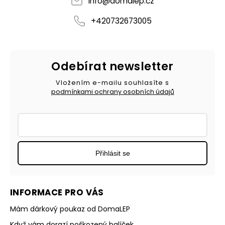
info
@
domalep.cz
+420732673005
Odebírat newsletter
Vložením e-mailu souhlasíte s
podmínkami ochrany osobních údajů
Přihlásit se
INFORMACE PRO VÁS
Mám dárkový poukaz od DomaLEP
Když vám dorazí poškozený balíček