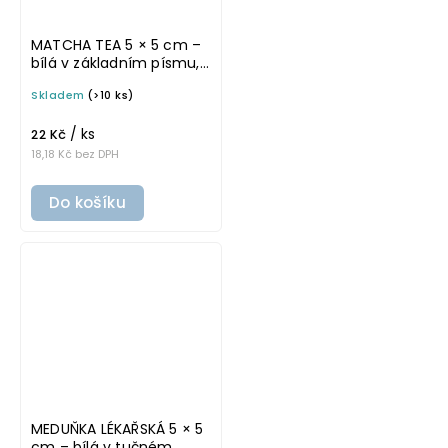
MATCHA TEA 5 × 5 cm –
bílá v základním písmu,
omyvatelná samolepka
Skladem
(>10 ks)
na potravinové dózy
/ ks
22 Kč
18,18 Kč bez DPH
Do košíku
MEDUŇKA LÉKAŘSKÁ 5 × 5
cm – bílá v tučném