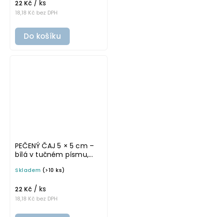
/ ks
22 Kč
18,18 Kč bez DPH
Do košíku
PEČENÝ ČAJ 5 × 5 cm –
bílá v tučném písmu,
omyvatelná samolepka
Skladem
(>10 ks)
na potravinové dózy
/ ks
22 Kč
18,18 Kč bez DPH