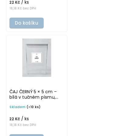
/ ks
22 Kč
18,18 Kč bez DPH
Do košíku
ČAJ ČERNÝ 5 × 5 cm –
bílá v tučném písmu,
omyvatelná samolepka
Skladem
(>10 ks)
na potravinové dózy
/ ks
22 Kč
18,18 Kč bez DPH