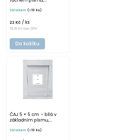
omyvatelná samolepka
Skladem
(>10 ks)
na potravinové dózy
/ ks
22 Kč
18,18 Kč bez DPH
Do košíku
ČAJ 5 × 5 cm – bílá v
základním písmu,
omyvatelná samolepka
Skladem
(>10 ks)
na potravinové dózy