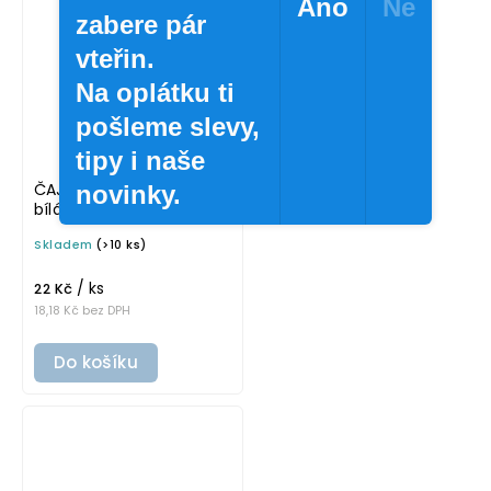
Ano
Ne
zabere pár
vteřin.
Na oplátku ti
pošleme slevy,
tipy i naše
ČAJ ZELENÝ 5 × 5 cm –
novinky.
bílá v základním písmu,
omyvatelná samolepka
Skladem
(>10 ks)
na potravinové dózy
/ ks
22 Kč
18,18 Kč bez DPH
Do košíku