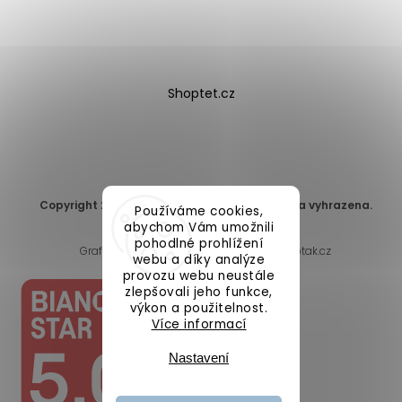
Shoptet.cz
Copyright 2026
DomaLEP s.r.o.
. Všechna práva vyhrazena.
Používáme cookies,
Upravit nastavení cookies
abychom Vám umožnili
pohodlné prohlížení
Grafický návrh vytvořil a nakódoval
Shoptak.cz
webu a díky analýze
provozu webu neustále
zlepšovali jeho funkce,
výkon a použitelnost.
Více informací
Nastavení