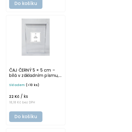
Do košíku
ČAJ ČERNÝ 5 × 5 cm –
bílá v základním písmu,
omyvatelná samolepka
Skladem
(>10 ks)
na potravinové dózy
/ ks
22 Kč
18,18 Kč bez DPH
Do košíku