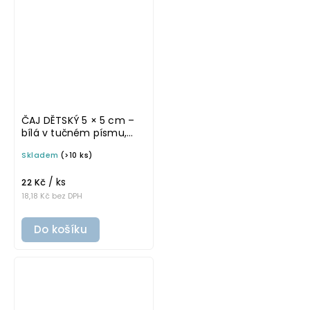
ČAJ DĚTSKÝ 5 × 5 cm –
bílá v tučném písmu,
omyvatelná samolepka
Skladem
(>10 ks)
na potravinové dózy
/ ks
22 Kč
18,18 Kč bez DPH
Do košíku