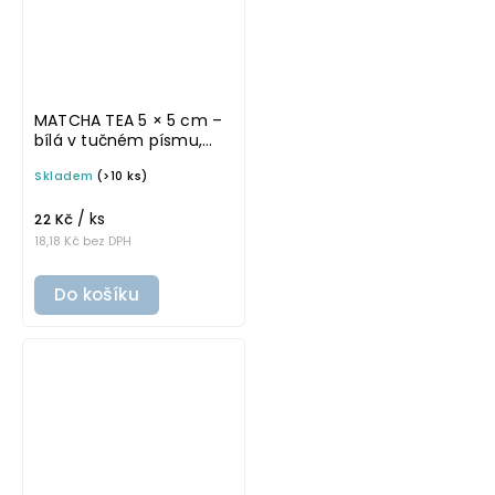
MATCHA TEA 5 × 5 cm –
bílá v tučném písmu,
omyvatelná samolepka
Skladem
(>10 ks)
na potravinové dózy
/ ks
22 Kč
18,18 Kč bez DPH
Do košíku