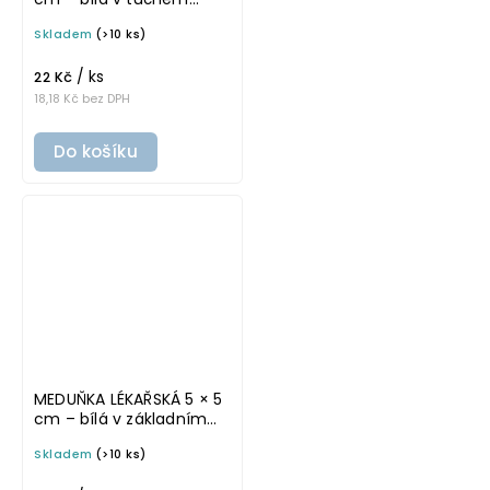
písmu, omyvatelná
Skladem
(>10 ks)
samolepka na
potravinové dózy
/ ks
22 Kč
18,18 Kč bez DPH
Do košíku
MEDUŇKA LÉKAŘSKÁ 5 × 5
cm – bílá v základním
písmu, omyvatelná
Skladem
(>10 ks)
samolepka na
potravinové dózy