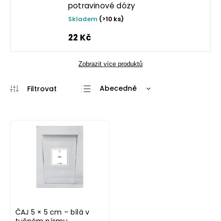
potravinové dózy
Skladem
(>10 ks)
22 Kč
Zobrazit více produktů
Abecedně
Nejlevnější
Nejdražší
Nejprodávanější
ČAJ 5 × 5 cm – bílá v
tučném písmu,