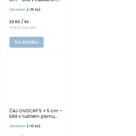
písmu, omyvatelná
Skladem
(>10 ks)
samolepka na
potravinové dózy
/ ks
22 Kč
18,18 Kč bez DPH
Do košíku
ČAJ OVOCNÝ 5 × 5 cm –
bílá v tučném písmu,
omyvatelná samolepka
Skladem
(>10 ks)
na potravinové dózy