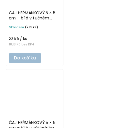
ČAJ HEŘMÁNKOVÝ 5 × 5
cm – bílá v tučném
písmu, omyvatelná
Skladem
(>10 ks)
samolepka na
potravinové dózy
/ ks
22 Kč
18,18 Kč bez DPH
Do košíku
ČAJ HEŘMÁNKOVÝ 5 × 5
cm – bílá v základním