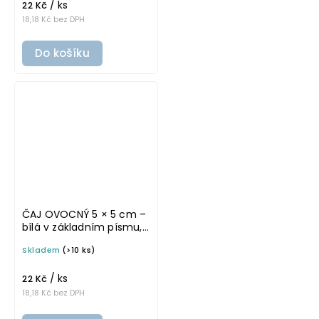
/ ks
22 Kč
18,18 Kč bez DPH
Do košíku
ČAJ OVOCNÝ 5 × 5 cm –
bílá v základním písmu,
omyvatelná samolepka
Skladem
(>10 ks)
na potravinové dózy
/ ks
22 Kč
18,18 Kč bez DPH