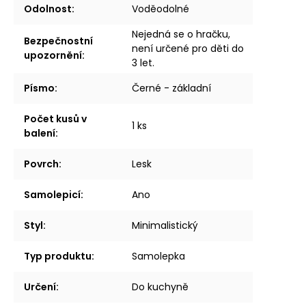
Odolnost
:
Voděodolné
Nejedná se o hračku,
Bezpečnostní
není určené pro děti do
upozornění
:
3 let.
Písmo
:
Černé - základní
Počet kusů v
1 ks
balení
:
Povrch
:
Lesk
Samolepicí
:
Ano
Styl
:
Minimalistický
Typ produktu
:
Samolepka
Určení
:
Do kuchyně