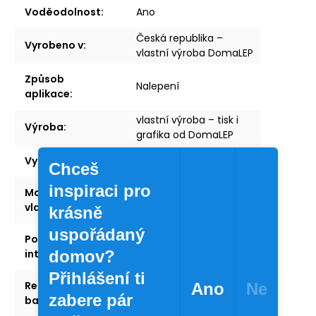
Voděodolnost
:
Ano
Česká republika –
Vyrobeno v
:
vlastní výroba DomaLEP
Způsob
Nalepení
aplikace
:
vlastní výroba – tisk i
Výroba
:
grafika od DomaLEP
Vyrobeno v
:
Česká republika
Chceš
inspiraci pro
Možnost
ano
vlastního textu
:
krásně
uspořádaný
Použití
interiér
interiér/exteriér
:
domov?
Přihlášení ti
Recyklovatelné
Ano
Ne
ano
zabere pár
balení
: