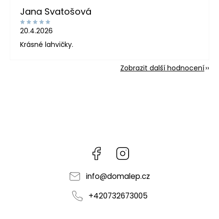
Jana Svatošová
20.4.2026
Krásné lahvičky.
Zobrazit další hodnocení
Facebook
Instagram
info
@
domalep.cz
+420732673005