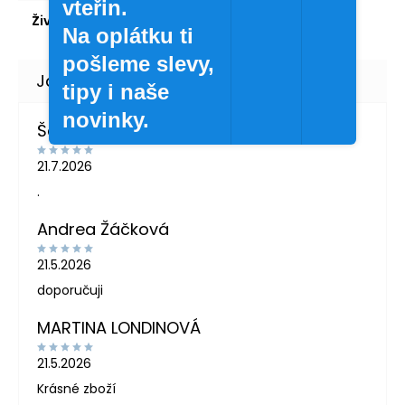
vteřin.
Životnost
:
dlouhodobá
Na oplátku ti
pošleme slevy,
tipy i naše
novinky.
Šárka Švábová
21.7.2026
.
Andrea Žáčková
21.5.2026
doporučuji
MARTINA LONDINOVÁ
21.5.2026
Krásné zboží