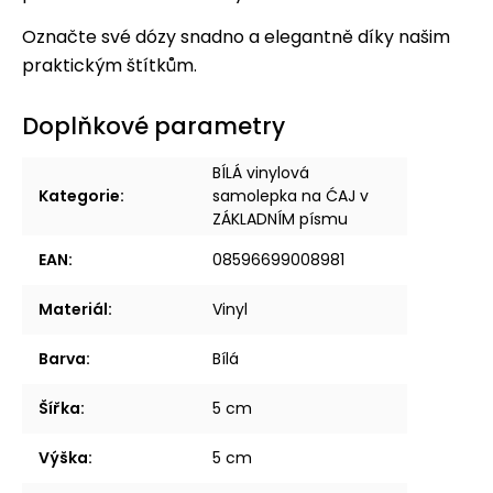
Označte své dózy snadno a elegantně díky našim
praktickým štítkům.
Doplňkové parametry
BÍLÁ vinylová
Kategorie
:
samolepka na ĆAJ v
ZÁKLADNÍM písmu
EAN
:
08596699008981
Materiál
:
Vinyl
Barva
:
Bílá
Šířka
:
5 cm
Výška
:
5 cm