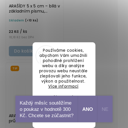
ARAŠÍDY 5 x 5 cm – bílá v
základním písmu,
omyvatelná samolepka
Skladem
(>10 ks)
na potravinové dózy
/ ks
22 Kč
18,18 Kč bez DPH
Používáme cookies,
Do košíku
abychom Vám umožnili
pohodlné prohlížení
webu a díky analýze
TIP
provozu webu neustále
zlepšovali jeho funkce,
výkon a použitelnost.
Více informací
Nastavení
Každý měsíc soutěžíme
o poukaz v hodnotě 300
ANO
NE
Souhlasím
ARAŠÍDY 5 x 5 cm –
Kč. Chcete se zúčastnit?
průhledná v tučném
písmu, omyvatelná