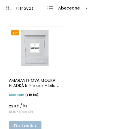
Abecedně
Nejlevnější
Nejdražší
TIP
Nejprodávanější
AMARANTHOVÁ MOUKA
HLADKÁ 5 × 5 cm – bílá v
tučném písmu,
Skladem
(>10 ks)
omyvatelná samolepka
na potravinové dózy
/ ks
22 Kč
18,18 Kč bez DPH
Do košíku