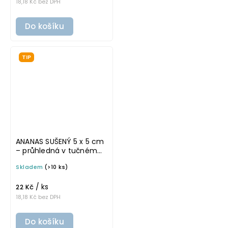
18,18 Kč bez DPH
Do košíku
TIP
ANANAS SUŠENÝ 5 x 5 cm
– průhledná v tučném
písmu, omyvatelná
Skladem
(>10 ks)
samolepka na
potravinové dózy
/ ks
22 Kč
18,18 Kč bez DPH
Do košíku