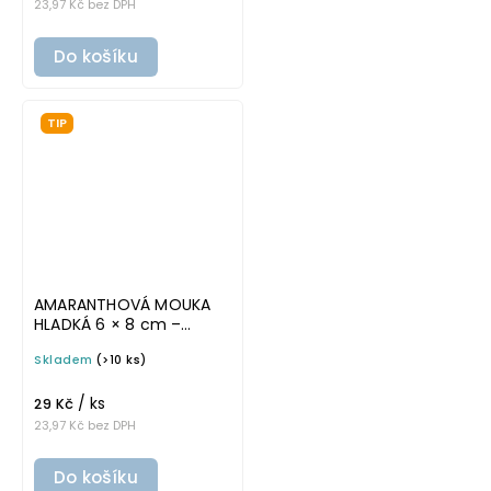
23,97 Kč bez DPH
Do košíku
TIP
AMARANTHOVÁ MOUKA
HLADKÁ 6 × 8 cm –
průhledná v základním
Skladem
(>10 ks)
písmu, omyvatelná
samolepka na
/ ks
potravinové dózy
29 Kč
23,97 Kč bez DPH
Do košíku