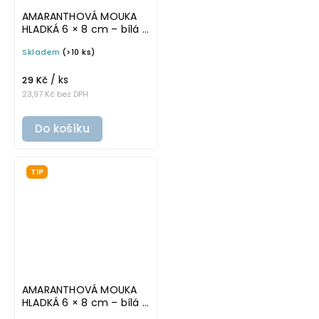
AMARANTHOVÁ MOUKA
HLADKÁ 6 × 8 cm – bílá v
tučném písmu,
Skladem
(>10 ks)
omyvatelná samolepka
na potravinové dózy
/ ks
29 Kč
23,97 Kč bez DPH
Do košíku
TIP
AMARANTHOVÁ MOUKA
HLADKÁ 6 × 8 cm – bílá v
základním písmu,