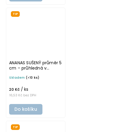
TIP
ANANAS SUŠENÝ průměr 5
cm – průhledná v
tučném písmu,
Skladem
(>10 ks)
omyvatelná samolepka
na potravinové dózy
/ ks
20 Kč
16,53 Kč bez DPH
Do košíku
TIP