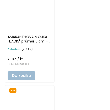
AMARANTHOVÁ MOUKA
HLADKÁ průměr 5 cm –
bílá v základním písmu,
Skladem
(>10 ks)
omyvatelná samolepka
na potravinové dózy
/ ks
20 Kč
16,53 Kč bez DPH
Do košíku
TIP