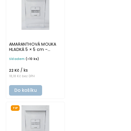
AMARANTHOVÁ MOUKA
HLADKÁ 5 × 5 cm –
průhledná v tučném
Skladem
(>10 ks)
písmu, omyvatelná
samolepka na
/ ks
potravinové dózy
22 Kč
18,18 Kč bez DPH
Do košíku
TIP