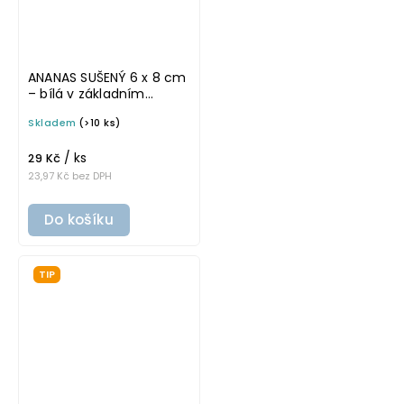
ANANAS SUŠENÝ 6 x 8 cm
– bílá v základním
písmu, omyvatelná
Skladem
(>10 ks)
samolepka na
potravinové dózy
/ ks
29 Kč
23,97 Kč bez DPH
Do košíku
TIP