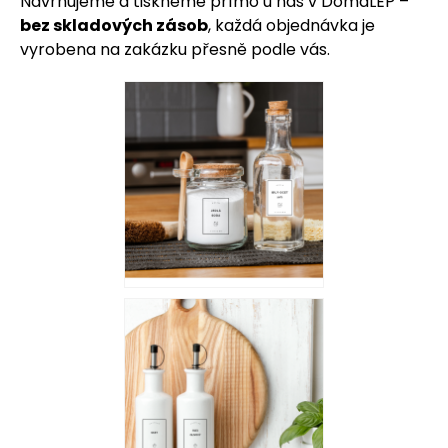
Navrhujeme a tiskneme přímo u nás v DomaLEP –
bez skladových zásob
, každá objednávka je
vyrobena na zakázku přesně
podle vás.