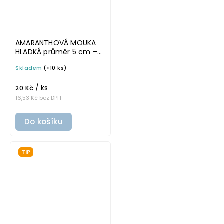
AMARANTHOVÁ MOUKA
HLADKÁ průměr 5 cm –
průhledná v tučném
Skladem
(>10 ks)
písmu, omyvatelná
samolepka na
/ ks
potravinové dózy
20 Kč
16,53 Kč bez DPH
Do košíku
TIP