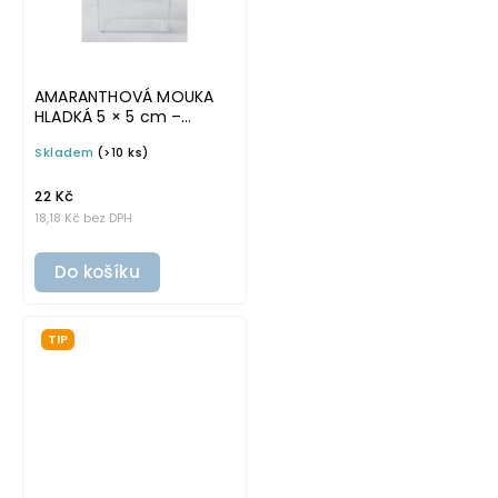
AMARANTHOVÁ MOUKA
HLADKÁ 5 × 5 cm –
průhledná v základním
Skladem
(>10 ks)
písmu, omyvatelná
samolepka na
potravinové dózy
22 Kč
18,18 Kč bez DPH
Do košíku
TIP