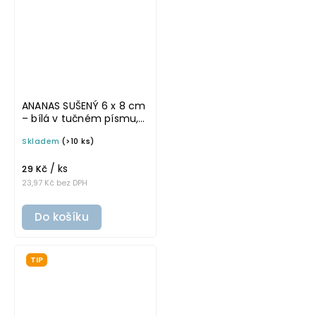
ANANAS SUŠENÝ 6 x 8 cm
– bílá v tučném písmu,
omyvatelná samolepka
Skladem
(>10 ks)
na potravinové dózy
/ ks
29 Kč
23,97 Kč bez DPH
Do košíku
TIP