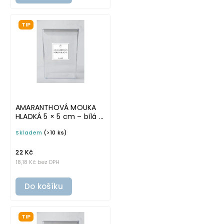
TIP
AMARANTHOVÁ MOUKA
HLADKÁ 5 × 5 cm – bílá v
základním písmu,
Skladem
(>10 ks)
omyvatelná samolepka
na potravinové dózy
22 Kč
18,18 Kč bez DPH
Do košíku
TIP