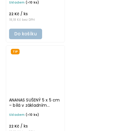
Skladem
(>10 ks)
na potravinové dózy
/ ks
22 Kč
18,18 Kč bez DPH
Do košíku
TIP
ANANAS SUŠENÝ 5 x 5 cm
– bílá v základním
písmu, omyvatelná
Skladem
(>10 ks)
samolepka na
potravinové dózy
/ ks
22 Kč