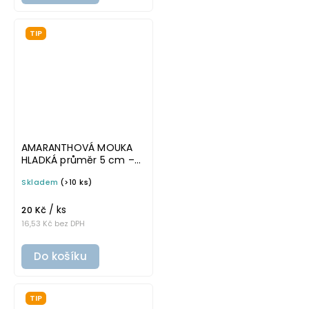
TIP
AMARANTHOVÁ MOUKA
HLADKÁ průměr 5 cm –
bílá v tučném písmu,
Skladem
(>10 ks)
omyvatelná samolepka
na potravinové dózy
/ ks
20 Kč
16,53 Kč bez DPH
Do košíku
TIP