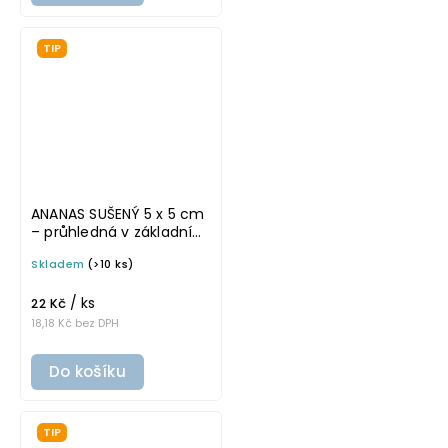
TIP
ANANAS SUŠENÝ 5 x 5 cm
– průhledná v základním
písmu, omyvatelná
Skladem
(>10 ks)
samolepka na
potravinové dózy
/ ks
22 Kč
18,18 Kč bez DPH
Do košíku
TIP