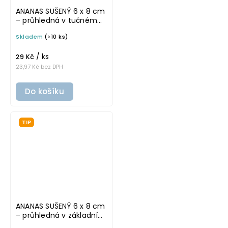
ANANAS SUŠENÝ 6 x 8 cm
– průhledná v tučném
písmu, omyvatelná
Skladem
(>10 ks)
samolepka na
potravinové dózy
/ ks
29 Kč
23,97 Kč bez DPH
Do košíku
TIP
ANANAS SUŠENÝ 6 x 8 cm
– průhledná v základním
písmu, omyvatelná