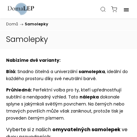
Domů
/
Samolepky
Samolepky
Nabízíme dvě varianty:
Bílá:
Snadno čitelná a univerzální
samolepka
, ideální do
každého prostoru díky své neutrální barvě.
Průhledná:
Perfektní volba pro ty, kteří upřednostňují
subtilní a nenápadný vzhled. Tato
nálepka
dokonale
splyne s jakýmkoli světlým povrchem. Na černých nebo
tmavých površích může však zaniknout, protože tisk je
proveden černým písmem.
Vyberte si z našich
omyvatelných samolepek
ve
dvou provedeních: