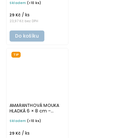
Skladem
(>10 ks)
omyvatelná samolepka
na potravinové dózy
/ ks
29 Kč
23,97 Kč bez DPH
Do košíku
TIP
AMARANTHOVÁ MOUKA
HLADKÁ 6 × 8 cm –
průhledná v tučném
Skladem
(>10 ks)
písmu, omyvatelná
samolepka na
/ ks
potravinové dózy
29 Kč