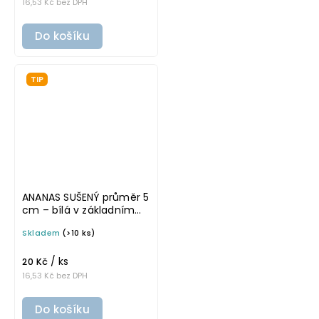
16,53 Kč bez DPH
Do košíku
TIP
ANANAS SUŠENÝ průměr 5
cm – bílá v základním
písmu, omyvatelná
Skladem
(>10 ks)
samolepka na
potravinové dózy
/ ks
20 Kč
16,53 Kč bez DPH
Do košíku