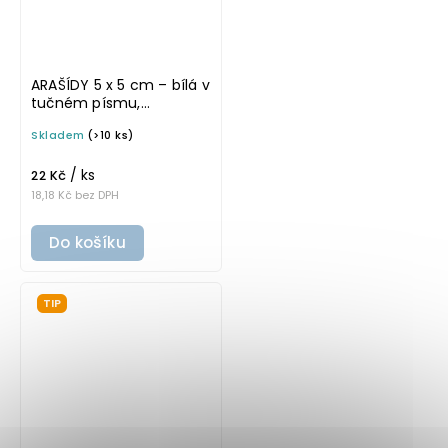
ARAŠÍDY 5 x 5 cm – bílá v
tučném písmu,
omyvatelná samolepka
Skladem
(>10 ks)
na potravinové dózy
/ ks
22 Kč
18,18 Kč bez DPH
Do košíku
TIP