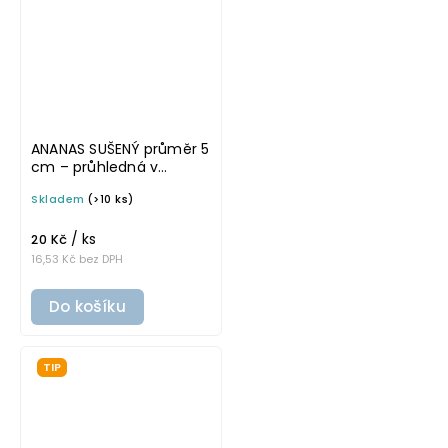
ANANAS SUŠENÝ průměr 5
cm – průhledná v
základním písmu,
Skladem
(>10 ks)
omyvatelná samolepka
na potravinové dózy
/ ks
20 Kč
16,53 Kč bez DPH
Do košíku
TIP