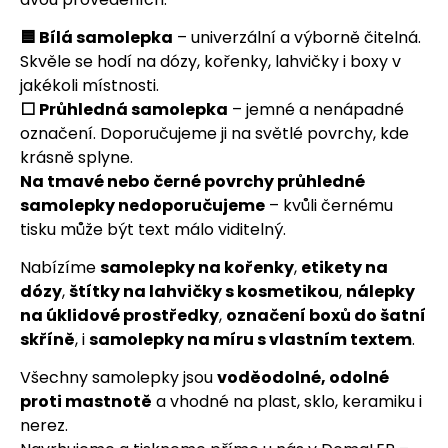
🟦 Bílá samolepka
– univerzální a výborně čitelná.
Skvěle se hodí na dózy, kořenky, lahvičky i boxy v
jakékoli místnosti.
⬜ Průhledná samolepka
– jemné a nenápadné
označení. Doporučujeme ji na světlé povrchy, kde
krásně splyne.
Na tmavé nebo černé povrchy průhledné
samolepky nedoporučujeme
– kvůli černému
tisku může být text málo viditelný.
Nabízíme
samolepky na kořenky
,
etikety na
dózy
,
štítky na lahvičky s kosmetikou
,
nálepky
na úklidové prostředky
,
označení boxů do šatní
skříně
, i
samolepky na míru s vlastním textem
.
Všechny samolepky jsou
voděodolné, odolné
proti mastnotě
a vhodné na plast, sklo, keramiku i
nerez.