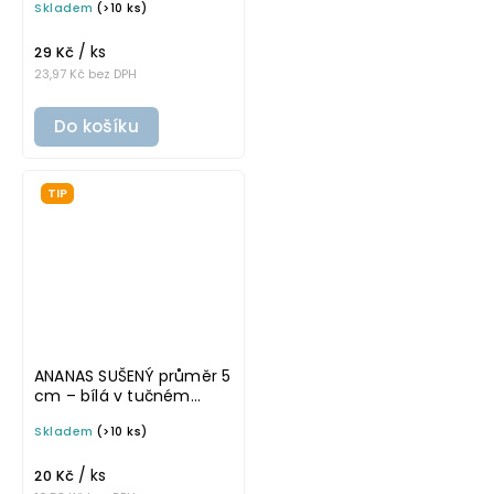
Skladem
(>10 ks)
samolepka na
potravinové dózy
/ ks
29 Kč
23,97 Kč bez DPH
Do košíku
TIP
ANANAS SUŠENÝ průměr 5
cm – bílá v tučném
písmu, omyvatelná
Skladem
(>10 ks)
samolepka na
potravinové dózy
/ ks
20 Kč