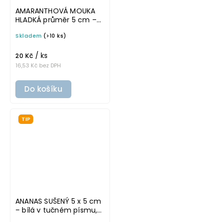
AMARANTHOVÁ MOUKA
HLADKÁ průměr 5 cm –
průhledná v základním
Skladem
(>10 ks)
písmu, omyvatelná
samolepka na
/ ks
potravinové dózy
20 Kč
16,53 Kč bez DPH
Do košíku
TIP
ANANAS SUŠENÝ 5 x 5 cm
– bílá v tučném písmu,
omyvatelná samolepka