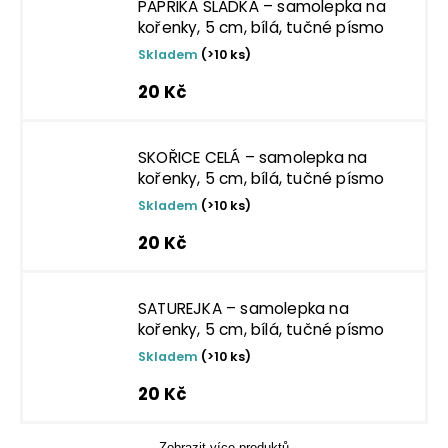
PAPRIKA SLADKÁ – samolepka na
kořenky, 5 cm, bílá, tučné písmo
Skladem
(>10 ks)
20 Kč
SKOŘICE CELÁ – samolepka na
kořenky, 5 cm, bílá, tučné písmo
Skladem
(>10 ks)
20 Kč
SATUREJKA – samolepka na
kořenky, 5 cm, bílá, tučné písmo
Skladem
(>10 ks)
20 Kč
Zobrazit více produktů