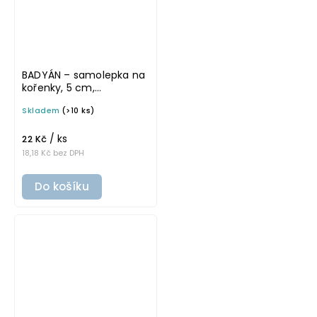
BADYÁN – samolepka na
kořenky, 5 cm,
průhledná, základní
Skladem
(>10 ks)
písmo
/ ks
22 Kč
18,18 Kč bez DPH
Do košíku