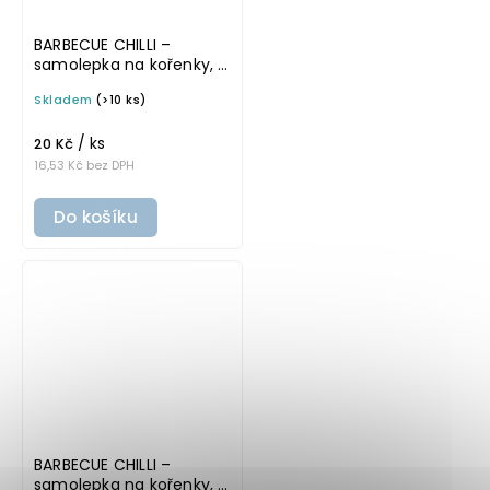
BARBECUE CHILLI –
samolepka na kořenky, 5
cm, bílá, základní písmo
Skladem
(>10 ks)
/ ks
20 Kč
16,53 Kč bez DPH
Do košíku
BARBECUE CHILLI –
samolepka na kořenky, 5