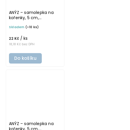
ANÝZ – samolepka na
kořenky, 5 cm,
průhledná, tučné písmo
Skladem
(>10 ks)
/ ks
22 Kč
18,18 Kč bez DPH
Do košíku
ANÝZ – samolepka na
kořenky, 5 cm,