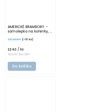
AMERICKÉ BRAMBORY –
samolepka na kořenky, 5
× 5 cm, průhledná,
Skladem
(>10 ks)
základní písmo
/ ks
22 Kč
18,18 Kč bez DPH
Do košíku