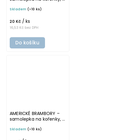
cm, bílá, základní písmo
Skladem
(>10 ks)
/ ks
20 Kč
16,53 Kč bez DPH
Do košíku
AMERICKÉ BRAMBORY –
samolepka na kořenky, 5
cm, průhledná, tučné
Skladem
(>10 ks)
písmo