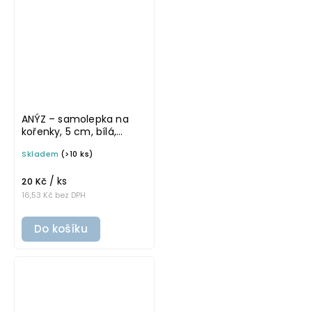
ANÝZ – samolepka na
kořenky, 5 cm, bílá,
tučné písmo
Skladem
(>10 ks)
/ ks
20 Kč
16,53 Kč bez DPH
Do košíku