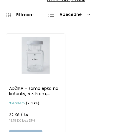
Abecedně
Nejlevnější
Nejdražší
Nejprodávanější
ADŽIKA – samolepka na
kořenky, 5 × 5 cm,
průhledná, základní
Skladem
(>10 ks)
písmo
/ ks
22 Kč
18,18 Kč bez DPH