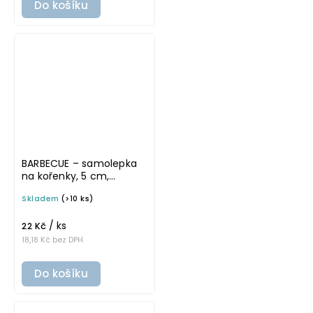
Do košíku
BARBECUE – samolepka
na kořenky, 5 cm,
průhledná, základní
Skladem
(>10 ks)
písmo
/ ks
22 Kč
18,18 Kč bez DPH
Do košíku