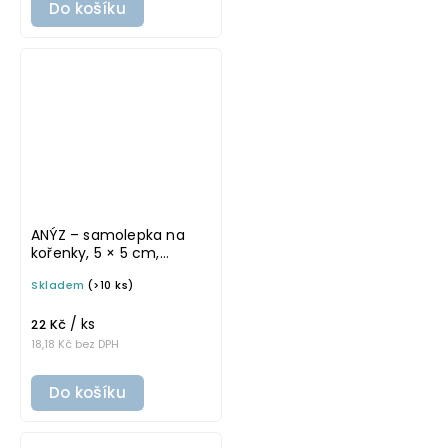
Do košíku
ANÝZ – samolepka na
kořenky, 5 × 5 cm,
průhledná, základní
Skladem
(>10 ks)
písmo
/ ks
22 Kč
18,18 Kč bez DPH
Do košíku