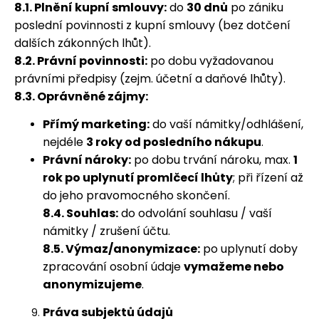
8.1. Plnění kupní smlouvy:
do
30 dnů
po zániku
poslední povinnosti z kupní smlouvy (bez dotčení
dalších zákonných lhůt).
8.2. Právní povinnosti:
po dobu vyžadovanou
právními předpisy (zejm. účetní a daňové lhůty).
8.3. Oprávněné zájmy:
Přímý marketing:
do vaší námitky/odhlášení,
nejdéle
3 roky od posledního nákupu
.
Právní nároky:
po dobu trvání nároku, max.
1
rok po uplynutí promlčecí lhůty
; při řízení až
do jeho pravomocného skončení.
8.4. Souhlas:
do odvolání souhlasu / vaší
námitky / zrušení účtu.
8.5. Výmaz/anonymizace:
po uplynutí doby
zpracování osobní údaje
vymažeme nebo
anonymizujeme
.
Práva subjektů údajů