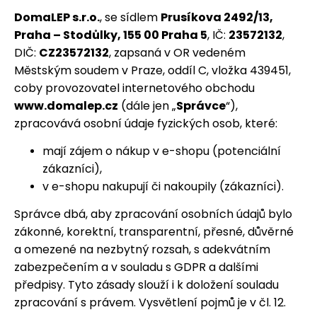
DomaLEP s.r.o.
, se sídlem
Prusíkova 2492/13,
Praha – Stodůlky, 155 00 Praha 5
, IČ:
23572132
,
DIČ:
CZ23572132
, zapsaná v OR vedeném
Městským soudem v Praze, oddíl C, vložka 439451,
coby provozovatel internetového obchodu
www.domalep.cz
(dále jen „
Správce
“),
zpracovává osobní údaje fyzických osob, které:
mají zájem o nákup v e-shopu (potenciální
zákazníci),
v e-shopu nakupují či nakoupily (zákazníci).
Správce dbá, aby zpracování osobních údajů bylo
zákonné, korektní, transparentní, přesné, důvěrné
a omezené na nezbytný rozsah, s adekvátním
zabezpečením a v souladu s GDPR a dalšími
předpisy. Tyto zásady slouží i k doložení souladu
zpracování s právem. Vysvětlení pojmů je v čl. 12.