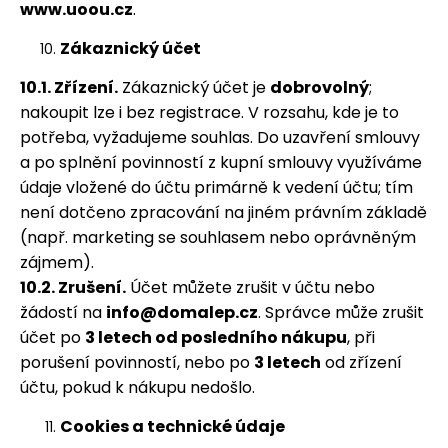
www.uoou.cz
.
Zákaznický účet
10.1. Zřízení.
Zákaznický účet je
dobrovolný
;
nakoupit lze i bez registrace. V rozsahu, kde je to
potřeba, vyžadujeme souhlas. Do uzavření smlouvy
a po splnění povinností z kupní smlouvy využíváme
údaje vložené do účtu primárně k vedení účtu; tím
není dotčeno zpracování na jiném právním základě
(např. marketing se souhlasem nebo oprávněným
zájmem).
10.2. Zrušení.
Účet můžete zrušit v účtu nebo
žádostí na
info@domalep.cz
. Správce může zrušit
účet po
3 letech od posledního nákupu
, při
porušení povinností, nebo po
3 letech
od zřízení
účtu, pokud k nákupu nedošlo.
Cookies a technické údaje