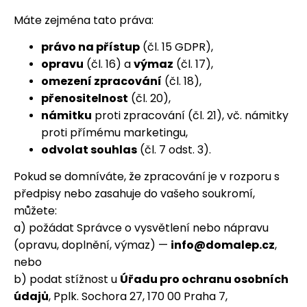
Máte zejména tato práva:
právo na přístup
(čl. 15 GDPR),
opravu
(čl. 16) a
výmaz
(čl. 17),
omezení zpracování
(čl. 18),
přenositelnost
(čl. 20),
námitku
proti zpracování (čl. 21), vč. námitky
proti přímému marketingu,
odvolat souhlas
(čl. 7 odst. 3).
Pokud se domníváte, že zpracování je v rozporu s
předpisy nebo zasahuje do vašeho soukromí,
můžete:
a) požádat Správce o vysvětlení nebo nápravu
(opravu, doplnění, výmaz) —
info@domalep.cz
,
nebo
b) podat stížnost u
Úřadu pro ochranu osobních
údajů
, Pplk. Sochora 27, 170 00 Praha 7,