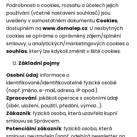
Podrobnosti o cookies, rozsahu a účelech jejich
používání (včetně nastavení souhlasů) jsou
uvedeny v samostatném dokumentu
Cookies
,
dostupném na
www.domalep.cz
. U nezbytných
cookies se opíráme o oprávněný zájem/splnění
smlouvy; u analytických/marketingových cookies o
souhlas
, který lze kdykoli změnit v liště cookies.
Základní pojmy
Osobní údaj
: informace o
identifikované/identifikovatelné fyzické osobě
(např. jméno, e-mail, adresa, IP apod.).
Zpracování
: jakákoli operace s osobními údaji
(sběr, uložení, použití, předání, výmaz…).
Zákazník
: fyzická osoba, která uzavřela kupní
smlouvu se Správcem.
Potenciální zákazník
: fyzická osoba, která
smlouvu neuzavřela (např. odebírá newsletter na