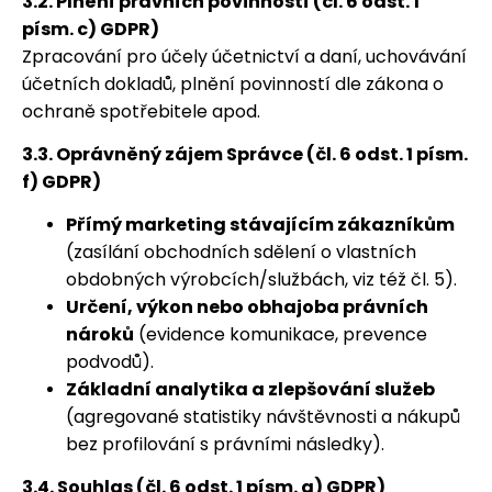
3.2. Plnění právních povinností (čl. 6 odst. 1
písm. c) GDPR)
Zpracování pro účely účetnictví a daní, uchovávání
účetních dokladů, plnění povinností dle zákona o
ochraně spotřebitele apod.
3.3. Oprávněný zájem Správce (čl. 6 odst. 1 písm.
f) GDPR)
Přímý marketing stávajícím zákazníkům
(zasílání obchodních sdělení o vlastních
obdobných výrobcích/službách, viz též čl. 5).
Určení, výkon nebo obhajoba právních
nároků
(evidence komunikace, prevence
podvodů).
Základní analytika a zlepšování služeb
(agregované statistiky návštěvnosti a nákupů
bez profilování s právními následky).
3.4. Souhlas (čl. 6 odst. 1 písm. a) GDPR)