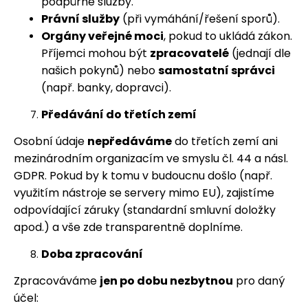
podpůrné služby.
Právní služby
(při vymáhání/řešení sporů).
Orgány veřejné moci
, pokud to ukládá zákon.
Příjemci mohou být
zpracovatelé
(jednají dle
našich pokynů) nebo
samostatní správci
(např. banky, dopravci).
Předávání do třetích zemí
Osobní údaje
nepředáváme
do třetích zemí ani
mezinárodním organizacím ve smyslu čl. 44 a násl.
GDPR. Pokud by k tomu v budoucnu došlo (např.
využitím nástroje se servery mimo EU), zajistíme
odpovídající záruky (standardní smluvní doložky
apod.) a vše zde transparentně doplníme.
Doba zpracování
Zpracováváme
jen po dobu nezbytnou
pro daný
účel: