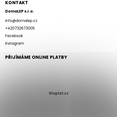
KONTAKT
DomaLEP s.r.o.
info
@
domalep.cz
+420732673005
Facebook
Instagram
PŘIJÍMÁME ONLINE PLATBY
Shoptet.cz