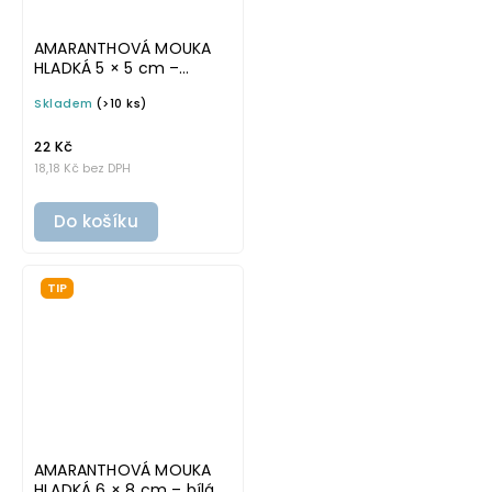
AMARANTHOVÁ MOUKA
HLADKÁ 5 × 5 cm –
průhledná v základním
Skladem
(>10 ks)
písmu, omyvatelná
samolepka na
potravinové dózy
22 Kč
18,18 Kč bez DPH
Do košíku
TIP
AMARANTHOVÁ MOUKA
HLADKÁ 6 × 8 cm – bílá v