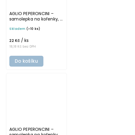
AGLIO PEPERONCINI –
samolepka na kořenky, 3
× 4 cm, bílá, základní
Skladem
(>10 ks)
písmo
/ ks
22 Kč
18,18 Kč bez DPH
Do košíku
AGLIO PEPERONCINI –
samolepka na kořenky, 3