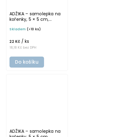
ADŽIKA – samolepka na
kořenky, 5 × 5 cm,
průhledná, tučné písmo
Skladem
(>10 ks)
/ ks
22 Kč
18,18 Kč bez DPH
Do košíku
ADŽIKA – samolepka na
kořenky, 5 × 5 cm,