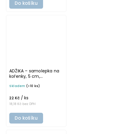
Do košíku
ADŽIKA – samolepka na
kořenky, 5 cm,
průhledná, tučné písmo
Skladem
(>10 ks)
/ ks
22 Kč
18,18 Kč bez DPH
Do košíku