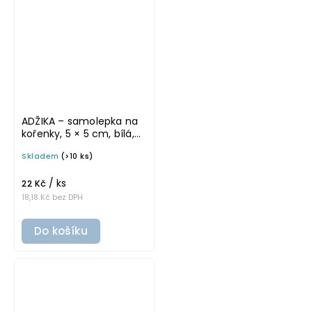
ADŽIKA – samolepka na
kořenky, 5 × 5 cm, bílá,
tučné písmo
Skladem
(>10 ks)
/ ks
22 Kč
18,18 Kč bez DPH
Do košíku