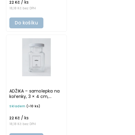
/ ks
22 Kč
18,18 Kč bez DPH
Do košíku
ADŽIKA – samolepka na
kořenky, 3 × 4 cm,
průhledná, tučné písmo
Skladem
(>10 ks)
/ ks
22 Kč
18,18 Kč bez DPH