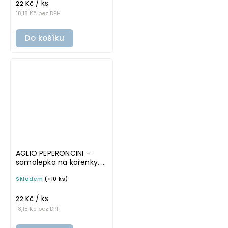
/ ks
22 Kč
18,18 Kč bez DPH
Do košíku
AGLIO PEPERONCINI –
samolepka na kořenky, 5
× 5 cm, bílá, tučné
Skladem
(>10 ks)
písmo
/ ks
22 Kč
18,18 Kč bez DPH