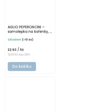
AGLIO PEPERONCINI –
samolepka na kořenky, 5
× 5 cm, průhledná,
Skladem
(>10 ks)
základní písmo
/ ks
22 Kč
18,18 Kč bez DPH
Do košíku