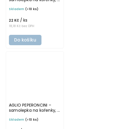
× 4 cm, průhledná,
Skladem
(>10 ks)
tučné písmo
/ ks
22 Kč
18,18 Kč bez DPH
Do košíku
AGLIO PEPERONCINI –
samolepka na kořenky, 3
× 4 cm, průhledná,
Skladem
(>10 ks)
základní písmo