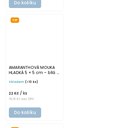
Do košíku
TIP
AMARANTHOVÁ MOUKA
HLADKÁ 5 × 5 cm – bílá v
tučném písmu,
Skladem
(>10 ks)
omyvatelná samolepka
na potravinové dózy
/ ks
22 Kč
18,18 Kč bez DPH
Do košíku