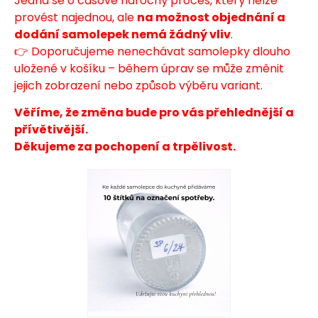
Jedná se o časově náročný proces, který nelze
provést najednou, ale
na možnost objednání a
dodání samolepek nemá žádný vliv
.
👉 Doporučujeme nenechávat samolepky dlouho
uložené v košíku – během úprav se může změnit
jejich zobrazení nebo způsob výběru variant.
Věříme, že změna bude pro vás přehlednější a
přívětivější.
Děkujeme za pochopení a trpělivost.