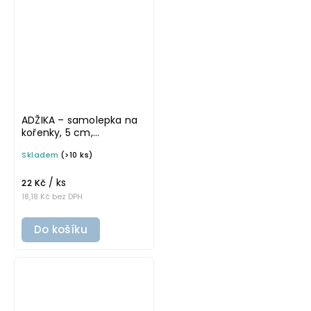
ADŽIKA – samolepka na
kořenky, 5 cm,
průhledná, základní
Skladem
(>10 ks)
písmo
/ ks
22 Kč
18,18 Kč bez DPH
Do košíku