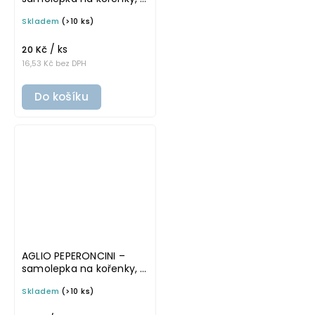
cm, bílá, základní písmo
Skladem
(>10 ks)
/ ks
20 Kč
16,53 Kč bez DPH
Do košíku
AGLIO PEPERONCINI –
samolepka na kořenky, 5
cm, průhledná, tučné
Skladem
(>10 ks)
písmo