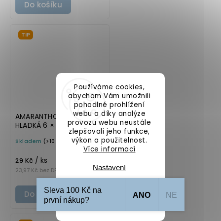
Do košíku
TIP
Používáme cookies,
abychom Vám umožnili
pohodlné prohlížení
webu a díky analýze
AMARANTHOVÁ MOUKA
provozu webu neustále
HLADKÁ 6 × 8 cm –
zlepšovali jeho funkce,
průhledná v základním
výkon a použitelnost.
Skladem
(>10 ks)
písmu, omyvatelná
Více informací
samolepka na
/ ks
potravinové dózy
29 Kč
Nastavení
23,97 Kč bez DPH
Sleva 100 Kč na
Do košíku
ANO
NE
Souhlasím
první nákup?