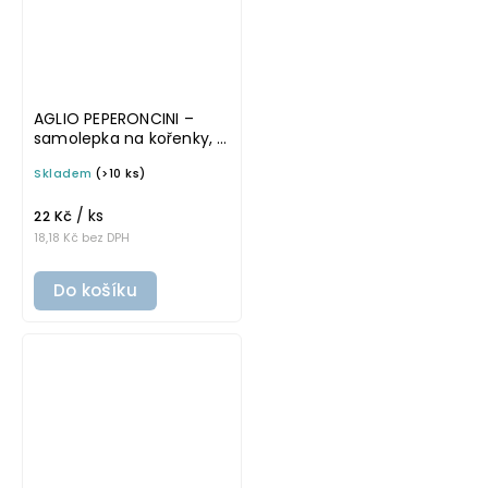
AGLIO PEPERONCINI –
samolepka na kořenky, 3
× 4 cm, bílá, tučné
Skladem
(>10 ks)
písmo
/ ks
22 Kč
18,18 Kč bez DPH
Do košíku