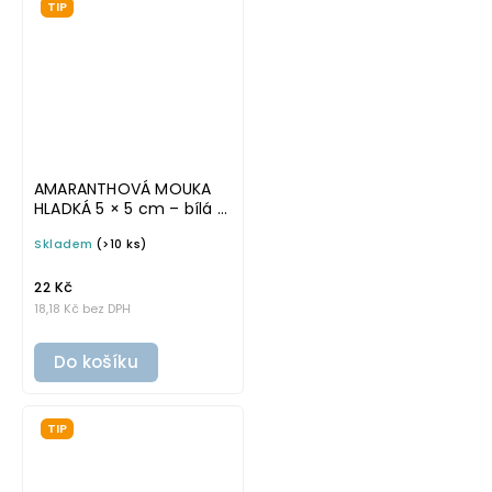
TIP
AMARANTHOVÁ MOUKA
HLADKÁ 5 × 5 cm – bílá v
základním písmu,
Skladem
(>10 ks)
omyvatelná samolepka
na potravinové dózy
22 Kč
18,18 Kč bez DPH
Do košíku
TIP