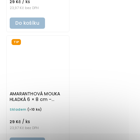
/ ks
29 Kč
23,97 Kč bez DPH
Do košíku
TIP
AMARANTHOVÁ MOUKA
HLADKÁ 6 × 8 cm –
průhledná v tučném
Skladem
(>10 ks)
písmu, omyvatelná
samolepka na
/ ks
potravinové dózy
29 Kč
23,97 Kč bez DPH