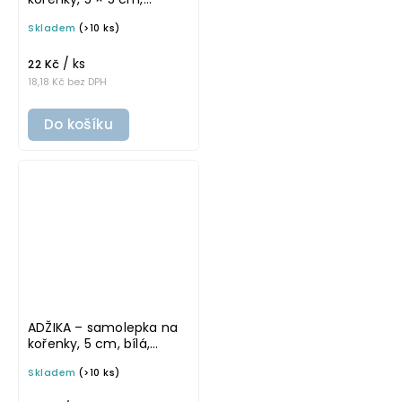
průhledná, základní
Skladem
(>10 ks)
písmo
/ ks
22 Kč
18,18 Kč bez DPH
Do košíku
ADŽIKA – samolepka na
kořenky, 5 cm, bílá,
tučné písmo
Skladem
(>10 ks)