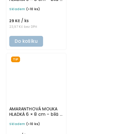
tučném písmu,
Skladem
(>10 ks)
omyvatelná samolepka
na potravinové dózy
/ ks
29 Kč
23,97 Kč bez DPH
Do košíku
TIP
AMARANTHOVÁ MOUKA
HLADKÁ 6 × 8 cm – bílá v
základním písmu,
Skladem
(>10 ks)
omyvatelná samolepka
na potravinové dózy