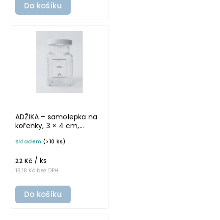
Do košíku
ADŽIKA – samolepka na
kořenky, 3 × 4 cm,
průhledná, základní
Skladem
(>10 ks)
písmo
/ ks
22 Kč
18,18 Kč bez DPH
Do košíku