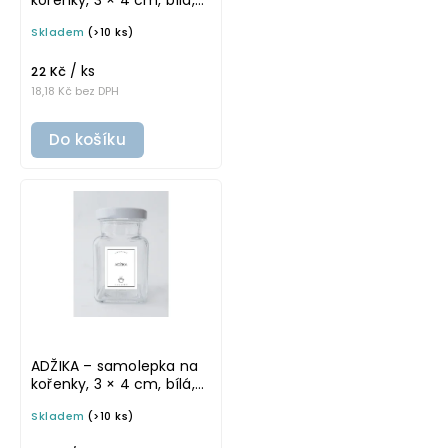
tučné písmo
Skladem
(>10 ks)
/ ks
22 Kč
18,18 Kč bez DPH
Do košíku
ADŽIKA – samolepka na
kořenky, 3 × 4 cm, bílá,
základní písmo
Skladem
(>10 ks)