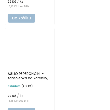
/ ks
22 Kč
18,18 Kč bez DPH
Do košíku
AGLIO PEPERONCINI –
samolepka na kořenky, 5
cm, průhledná, základní
Skladem
(>10 ks)
písmo
/ ks
22 Kč
18,18 Kč bez DPH