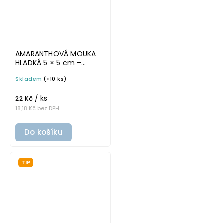
AMARANTHOVÁ MOUKA
HLADKÁ 5 × 5 cm –
průhledná v tučném
Skladem
(>10 ks)
písmu, omyvatelná
samolepka na
/ ks
potravinové dózy
22 Kč
18,18 Kč bez DPH
Do košíku
TIP