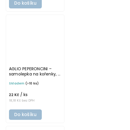
Do košíku
AGLIO PEPERONCINI –
samolepka na kořenky, 5
× 5 cm, bílá, základní
Skladem
(>10 ks)
písmo
/ ks
22 Kč
18,18 Kč bez DPH
Do košíku