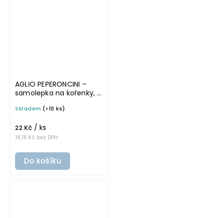
AGLIO PEPERONCINI –
samolepka na kořenky, 5
× 5 cm, průhledná,
Skladem
(>10 ks)
tučné písmo
/ ks
22 Kč
18,18 Kč bez DPH
Do košíku