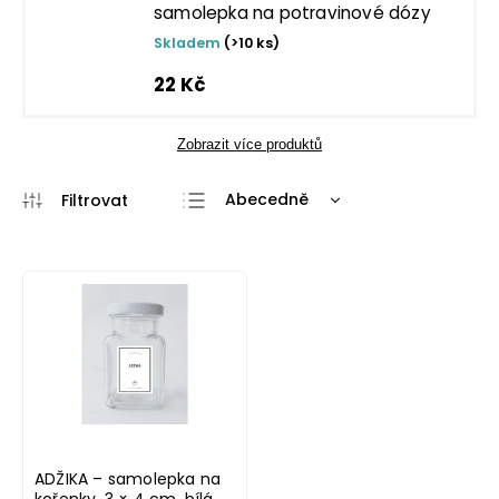
samolepka na potravinové dózy
Skladem
(>10 ks)
22 Kč
Zobrazit více produktů
Abecedně
Nejlevnější
Nejdražší
Nejprodávanější
ADŽIKA – samolepka na
kořenky, 3 × 4 cm, bílá,