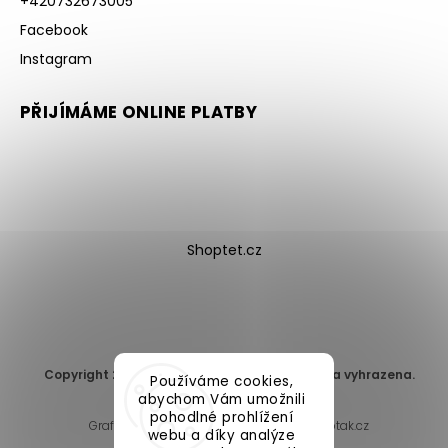
+420732673005
Facebook
Instagram
PŘIJÍMÁME ONLINE PLATBY
Shoptet.cz
Copyright 2026
DomaLEP s.r.o.
. Všechna práva vyhrazena.
Používáme cookies,
Upravit nastavení cookies
abychom Vám umožnili
pohodlné prohlížení
Grafický návrh vytvořil a nakódoval
Shoptak.cz
webu a díky analýze