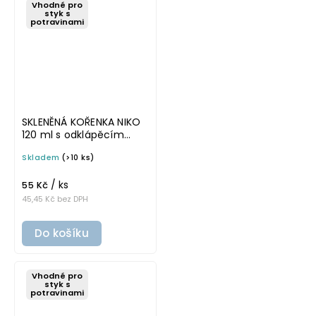
Vhodné pro
styk s
potravinami
SKLENĚNÁ KOŘENKA NIKO
120 ml s odklápěcím
víčkem a dvěma otvory
Skladem
(>10 ks)
/ ks
55 Kč
45,45 Kč bez DPH
Do košíku
Vhodné pro
styk s
potravinami