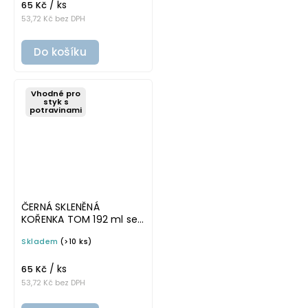
/ ks
65 Kč
53,72 Kč bez DPH
Do košíku
Vhodné pro
styk s
potravinami
ČERNÁ SKLENĚNÁ
KOŘENKA TOM 192 ml se
stříbrným víčkem
Skladem
(>10 ks)
/ ks
65 Kč
53,72 Kč bez DPH