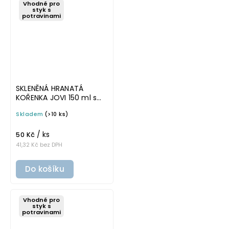
Vhodné pro
styk s
potravinami
SKLENĚNÁ HRANATÁ
KOŘENKA JOVI 150 ml s
bílým víčkem
Skladem
(>10 ks)
/ ks
50 Kč
41,32 Kč bez DPH
Do košíku
Vhodné pro
styk s
potravinami