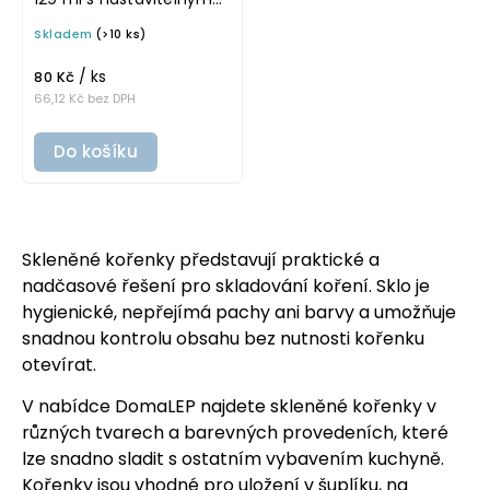
černým mlýnkem
Skladem
(>10 ks)
/ ks
80 Kč
66,12 Kč bez DPH
Do košíku
Skleněné kořenky představují praktické a
nadčasové řešení pro skladování koření. Sklo je
hygienické, nepřejímá pachy ani barvy a umožňuje
snadnou kontrolu obsahu bez nutnosti kořenku
otevírat.
V nabídce DomaLEP najdete skleněné kořenky v
různých tvarech a barevných provedeních, které
lze snadno sladit s ostatním vybavením kuchyně.
Kořenky jsou vhodné pro uložení v šuplíku, na