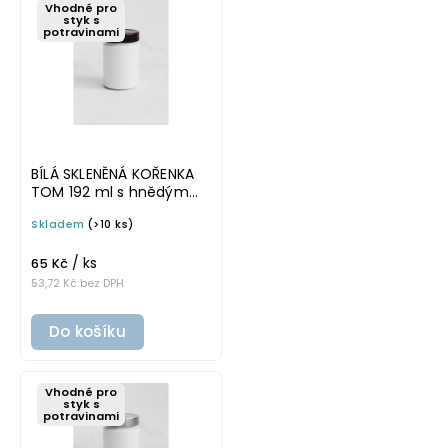
Vhodné pro
styk s
potravinami
BÍLÁ SKLENĚNÁ KOŘENKA
TOM 192 ml s hnědým
víčkem
Skladem
(>10 ks)
/ ks
65 Kč
53,72 Kč bez DPH
Do košíku
Vhodné pro
styk s
potravinami