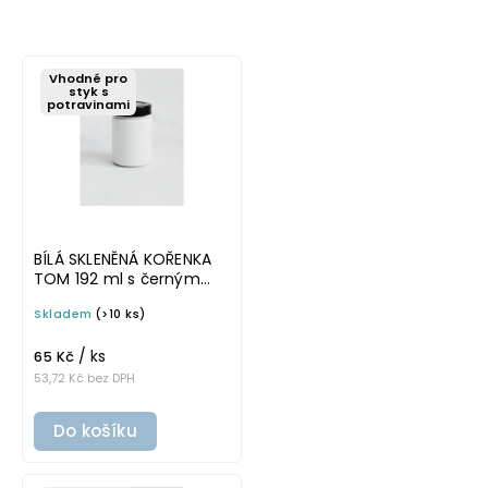
Nejlevnější
Nejdražší
Vhodné pro
Nejprodávanější
styk s
potravinami
BÍLÁ SKLENĚNÁ KOŘENKA
TOM 192 ml s černým
víčkem
Skladem
(>10 ks)
/ ks
65 Kč
53,72 Kč bez DPH
Do košíku