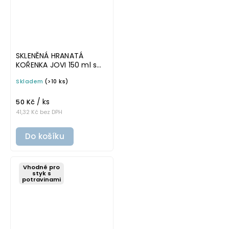
SKLENĚNÁ HRANATÁ
KOŘENKA JOVI 150 ml s
černým víčkem
Skladem
(>10 ks)
/ ks
50 Kč
41,32 Kč bez DPH
Do košíku
Vhodné pro
styk s
potravinami