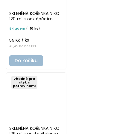
SKLENĚNÁ KOŘENKA NIKO
120 ml s odklápěcím
víčkem a šejkrem (7
Skladem
(>10 ks)
otvorů)
/ ks
55 Kč
45,45 Kč bez DPH
Do košíku
Vhodné pro
styk s
potravinami
SKLENĚNÁ KOŘENKA NIKO
129 ml s nastavitelným