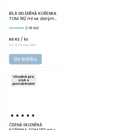
BÍLÁ SKLENĚNÁ KOŘENKA
TOM 192 ml se zlatým
víčkem
Skladem
(>10 ks)
/ ks
65 Kč
53,72 Kč bez DPH
Do košíku
Vhodné pro
styk s
potravinami
ČERNÁ SKLENĚNÁ
KOŘENKA TOM 192 ml s