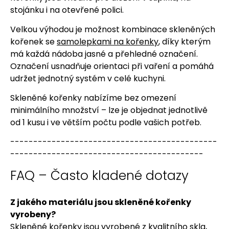
stojánku i na otevřené polici.
Velkou výhodou je možnost kombinace skleněných
kořenek se
samolepkami na kořenky
, díky kterým
má každá nádoba jasné a přehledné označení.
Označení usnadňuje orientaci při vaření a pomáhá
udržet jednotný systém v celé kuchyni.
Skleněné kořenky nabízíme bez omezení
minimálního množství – lze je objednat jednotlivě
od 1 kusu i ve větším počtu podle vašich potřeb.
---------------------------------------------
------------------------------------------
FAQ – Často kladené dotazy
Z jakého materiálu jsou skleněné kořenky
vyrobeny?
Skleněné kořenky jsou vyrobené z kvalitního skla,