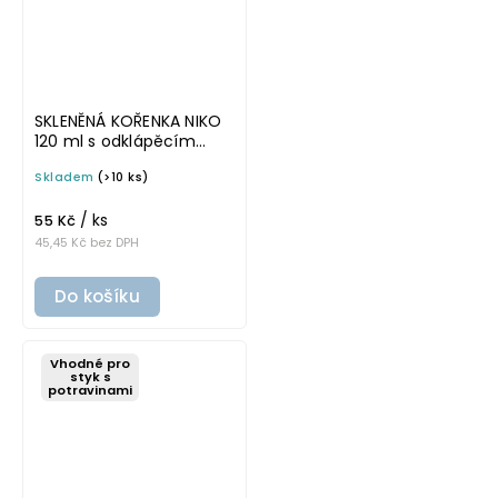
SKLENĚNÁ KOŘENKA NIKO
120 ml s odklápěcím
víčkem a šejkrem
Skladem
(>10 ks)
/ ks
55 Kč
45,45 Kč bez DPH
Do košíku
Vhodné pro
styk s
potravinami