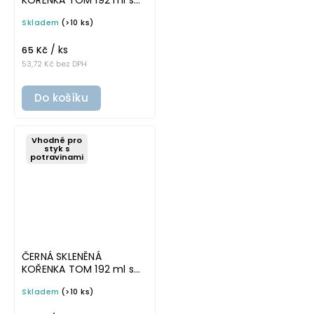
černým víčkem
Skladem
(>10 ks)
/ ks
65 Kč
53,72 Kč bez DPH
Do košíku
Vhodné pro
styk s
potravinami
ČERNÁ SKLENĚNÁ
KOŘENKA TOM 192 ml s
hnědým víčkem
Skladem
(>10 ks)