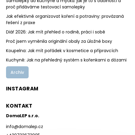
Samolepky do kuchyně a myčka: jak je to s odolností a
proč přidáváme testovací samolepky
Jak efektivně organizovat koření a potraviny: provázaná
řešení z praxe
Diář 2026: Jak mít přehled o rodině, práci i sobě
Proč jsem vyměnila originální obaly za úložné boxy
Koupelna: Jak mít pořádek v kosmetice a přípravcích
Kuchyně: Jak na přehledný systém s kořenkami a dózami
Archiv
INSTAGRAM
KONTAKT
DomaLEP s.r.o.
info
@
domalep.cz