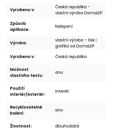
Česká republika –
Vyrobeno v
:
vlastní výroba DomaLEP
Způsob
Nalepení
aplikace
:
vlastní výroba – tisk i
Výroba
:
grafika od DomaLEP
Vyrobeno v
:
Česká republika
Možnost
ano
vlastního textu
:
Použití
interiér
interiér/exteriér
:
Recyklovatelné
ano
balení
:
Životnost
:
dlouhodobá