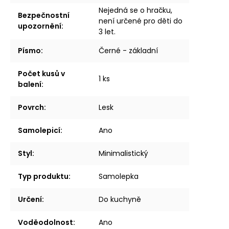
Nejedná se o hračku,
Bezpečnostní
není určené pro děti do
upozornění
:
3 let.
Písmo
:
Černé - základní
Počet kusů v
1 ks
balení
:
Povrch
:
Lesk
Samolepicí
:
Ano
Styl
:
Minimalistický
Typ produktu
:
Samolepka
Určení
:
Do kuchyně
Voděodolnost
:
Ano