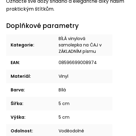
Označte své dózy snadno a elegantně díky našim
praktickým štítkům.
Doplňkové parametry
BÍLÁ vinylová
Kategorie
:
samolepka na ĆAJ v
ZÁKLADNÍM písmu
EAN
:
08596699008974
Materiál
:
Vinyl
Barva
:
Bílá
Šířka
:
5 cm
Výška
:
5 cm
Odolnost
:
Voděodolné