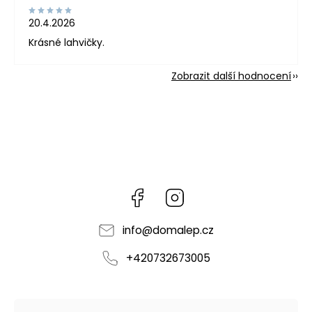
20.4.2026
Krásné lahvičky.
Zobrazit další hodnocení
Facebook
Instagram
info
@
domalep.cz
+420732673005