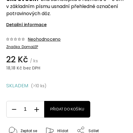
v základním písmu usnadní přehledné označení
potravinových dóz.
Detailní informace
Neohodnoceno
Značka:
DomaLEP
22 Kč
/ ks
18,18 Kč bez DPH
SKLADEM
(>10 ks)
PŘIDAT DO KOŠÍKU
Zeptat se
Hlídat
Sdílet