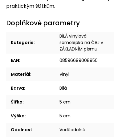
praktickým štítkům.
Doplňkové parametry
BÍLÁ vinylová
Kategorie
:
samolepka na ĆAJ v
ZÁKLADNÍM písmu
EAN
:
08596699008950
Materiál
:
Vinyl
Barva
:
Bílá
Šířka
:
5 cm
Výška
:
5 cm
Odolnost
:
Voděodolné