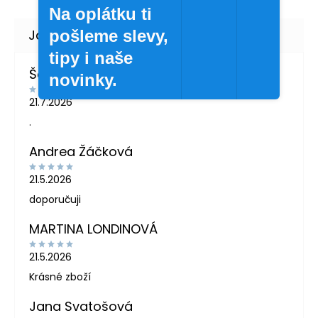
Na oplátku ti
pošleme slevy,
tipy i naše
Šárka Švábová
novinky.
21.7.2026
.
Andrea Žáčková
21.5.2026
doporučuji
MARTINA LONDINOVÁ
21.5.2026
Krásné zboží
Jana Svatošová