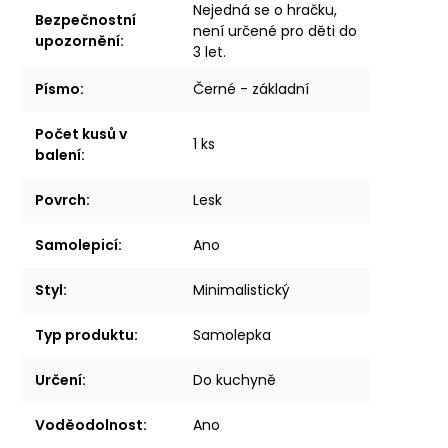
Nejedná se o hračku,
Bezpečnostní
není určené pro děti do
upozornění
:
3 let.
Písmo
:
Černé - základní
Počet kusů v
1 ks
balení
:
Povrch
:
Lesk
Samolepicí
:
Ano
Styl
:
Minimalistický
Typ produktu
:
Samolepka
Určení
:
Do kuchyně
Voděodolnost
:
Ano