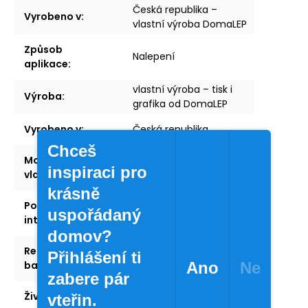
Česká republika –
Vyrobeno v
:
vlastní výroba DomaLEP
Způsob
Nalepení
aplikace
:
vlastní výroba – tisk i
Výroba
:
grafika od DomaLEP
Vyrobeno v
:
Česká republika
Chceš
Možnost
ano
inspiraci pro
vlastního textu
:
krásně
Použití
interiér
uspořádaný
interiér/exteriér
:
domov?
Recyklovatelné
Přihlášení ti
ano
balení
:
Ano
Ne
zabere pár
Životnost
:
dlouhodobá
vteřin.