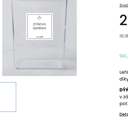
Znač
2
18,1
SK
Leh
dík
DÝ
v z
pot
Det