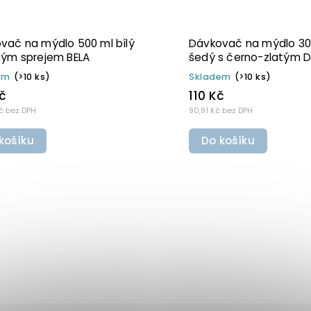
o 500 ml
Dávkovač na mýdlo 300 ml
zprašovačem
šedý s bílo-stříbrným DISC TOP
BELA
Skladem
(>10 ks)
110 Kč
90,91 Kč bez DPH
Do košíku