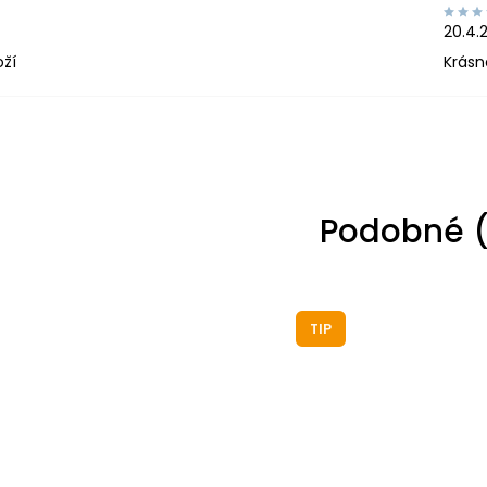
20.4.
oží
Krásn
Podobné (
TIP