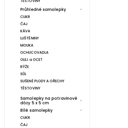
TĚSTOVINY
Průhledné samolepky
CUKR
ČAJ
KÁVA
LUŠTĚNINY
MOUKA
OCHUCOVADLA
OLEJ a OCET
RÝŽE
SŮL
SUŠENÉ PLODY A OŘECHY
TĚSTOVINY
Samolepky na potravinové
dózy 5 x 5 cm
Bílé samolepky
CUKR
ČAJ