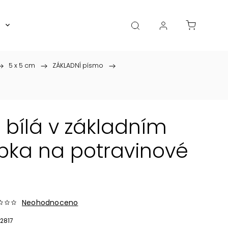
Boxy, dózy, kořenky, skleničky
Akce
Diá
5 x 5 cm
/
ZÁKLADNÍ písmo
/
bílá v základním
pka na potravinové
Neohodnoceno
2817