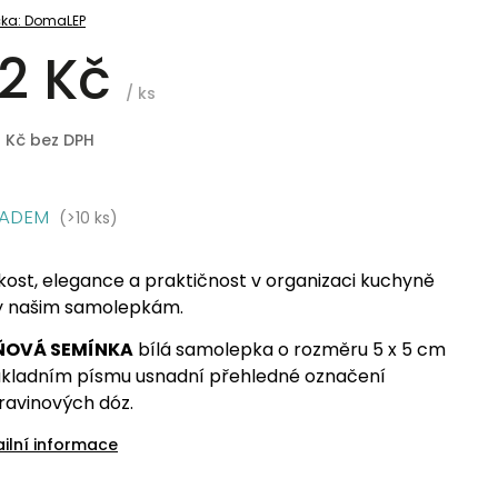
ka:
DomaLEP
2 Kč
/ ks
8 Kč bez DPH
LADEM
(>10 ks)
kost, elegance a praktičnost v organizaci kuchyně
y našim samolepkám.
ŇOVÁ SEMÍNKA
bílá samolepka o rozměru 5 x 5 cm
ákladním písmu usnadní přehledné označení
ravinových dóz.
ailní informace