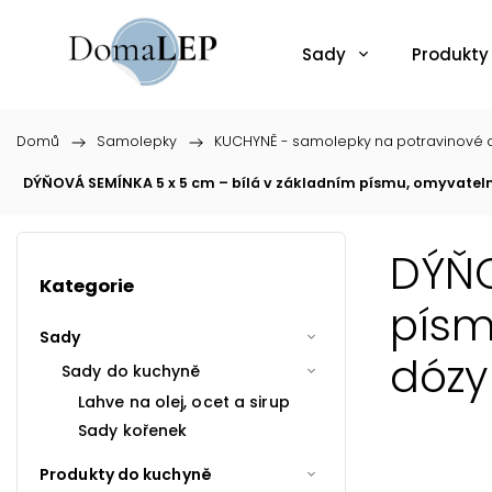
Sady
Produkty
Domů
/
Samolepky
/
KUCHYNĚ - samolepky na potravinové d
DÝŇOVÁ SEMÍNKA 5 x 5 cm – bílá v základním písmu, omyvate
DÝŇO
Kategorie
písm
Sady
dózy
Sady do kuchyně
Lahve na olej, ocet a sirup
Sady kořenek
Produkty do kuchyně