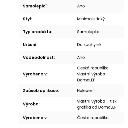
Samolepicí
:
Ano
Styl
:
Minimalistický
Typ produktu
:
Samolepka
Určení
:
Do kuchyně
Voděodolnost
:
Ano
Česká republika –
Vyrobeno v
:
vlastní výroba
DomaLEP
Způsob aplikace
:
Nalepení
vlastní výroba – tisk i
Výroba
:
grafika od DomaLEP
Vyrobeno v
:
Česká republika