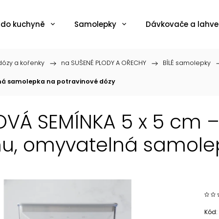
 do kuchyně
Samolepky
Dávkovače a lahve
ózy a kořenky
/
na SUŠENÉ PLODY A OŘECHY
/
BÍLÉ samolepky
/
lná samolepka na potravinové dózy
VÁ SEMÍNKA 5 x 5 cm – 
u, omyvatelná samole
Kód: