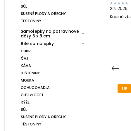
SŮL
21.5.2026
SUŠENÉ PLODY A OŘECHY
Krásné zb
TĚSTOVINY
Samolepky na potravinové
dózy 6 x 8 cm
Bílé samolepky
CUKR
ČAJ
KÁVA
Previous
LUŠTĚNINY
MOUKA
OCHUCOVADLA
TIP
TIP
OLEJ a OCET
RÝŽE
SŮL
SUŠENÉ PLODY A OŘECHY
TĚSTOVINY