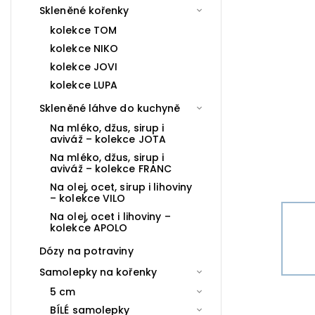
Skleněné kořenky
kolekce TOM
kolekce NIKO
kolekce JOVI
kolekce LUPA
Skleněné láhve do kuchyně
Na mléko, džus, sirup i
aviváž – kolekce JOTA
Na mléko, džus, sirup i
aviváž – kolekce FRANC
Na olej, ocet, sirup i lihoviny
– kolekce VILO
Na olej, ocet i lihoviny –
kolekce APOLO
Dózy na potraviny
Samolepky na kořenky
5 cm
BÍLÉ samolepky