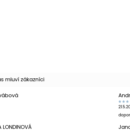
Švábová
And
21.5.
dopor
A LONDINOVÁ
Jan