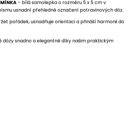
EMÍNKA
– bílá samolepka o rozměru 5 x 5 cm v
písmu usnadní přehledné označení potravinových dóz.
et pořádek, usnadňuje orientaci a přináší harmonii do
é dózy snadno a elegantně díky našim praktickým