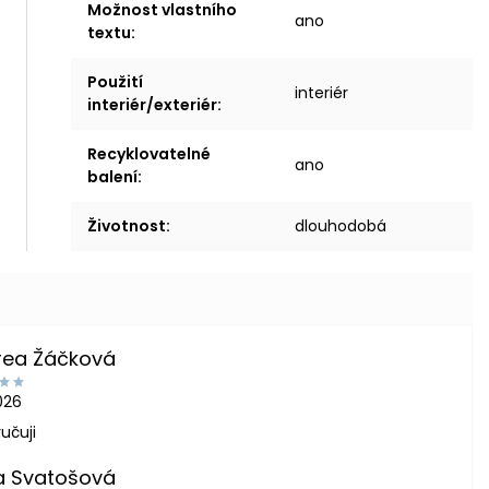
Možnost vlastního
ano
textu
:
Použití
interiér
interiér/exteriér
:
Recyklovatelné
ano
balení
:
Životnost
:
dlouhodobá
rea Žáčková
2026
učuji
a Svatošová