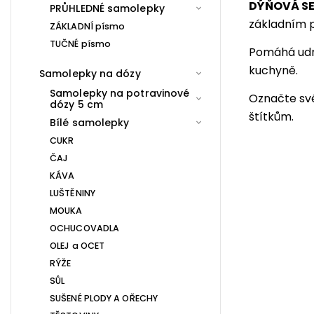
DÝŇOVÁ S
PRŮHLEDNÉ samolepky
základním 
ZÁKLADNÍ písmo
TUČNÉ písmo
Pomáhá udrž
kuchyně.
Samolepky na dózy
Samolepky na potravinové
Označte sv
dózy 5 cm
štítkům.
Bílé samolepky
CUKR
ČAJ
KÁVA
LUŠTĚNINY
MOUKA
OCHUCOVADLA
OLEJ a OCET
RÝŽE
SŮL
SUŠENÉ PLODY A OŘECHY