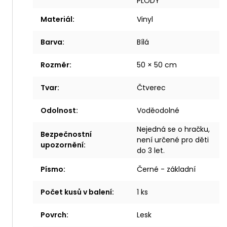
PLODY
Materiál
:
Vinyl
Barva
:
Bílá
Rozměr
:
50 × 50 cm
Tvar
:
Čtverec
Odolnost
:
Voděodolné
Nejedná se o hračku,
Bezpečnostní
není určené pro děti
upozornění
:
do 3 let.
Písmo
:
Černé - základní
Počet kusů v balení
:
1 ks
Povrch
:
Lesk