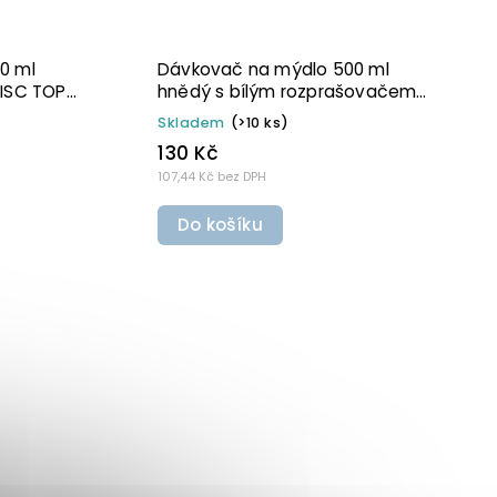
Dávkovač na mýdlo 300 ml
Dávkovač 
šedý s černou pumpičkou BELA
hnědý s če
TOP BELA
Skladem
(>10 ks)
Skladem
(>
110 Kč
130 Kč
90,91 Kč bez DPH
107,44 Kč bez 
Do košíku
Do koší