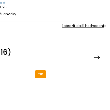
2026
é lahvičky.
Zobrazit další hodnocení
16)
Next
TIP
TIP