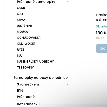
Průhledné samolepky
CUKR
ČAJ
ávkovač na mýdlo 300 ml
Dávkovač na mýdl
edý s černo-zlatým DISC TOP
hnědý s bílým ro
KÁVA
ELA
MINI BELA
LUŠTĚNINY
kladem
(>10 ks)
Skladem
(>10 ks)
MOUKA
10 Kč
130 Kč
OCHUCOVADLA
,91 Kč bez DPH
107,44 Kč bez DPH
OLEJ a OCET
Do košíku
Do košíku
RÝŽE
SŮL
SUŠENÉ PLODY A OŘECHY
TĚSTOVINY
Samolepky na boxy do lednice
S rámečkem
Bílé
Průhledné
Bez rámečku