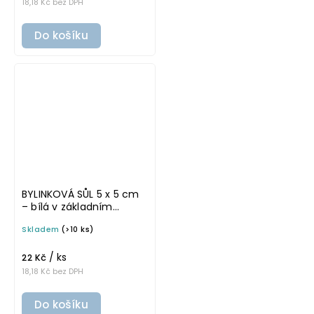
18,18 Kč bez DPH
Do košíku
BYLINKOVÁ SŮL 5 x 5 cm
– bílá v základním
písmu, omyvatelná
Skladem
(>10 ks)
samolepka na
potravinové dózy
/ ks
22 Kč
18,18 Kč bez DPH
Do košíku