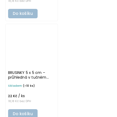
18,18 Kč bez DPH
Do košíku
BRUSINKY 5 x 5 cm –
průhledná v tučném
písmu, omyvatelná
Skladem
(>10 ks)
samolepka na
potravinové dózy
/ ks
22 Kč
18,18 Kč bez DPH
Do košíku