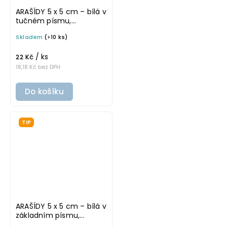
ARAŠÍDY 5 x 5 cm – bílá v
tučném písmu,
omyvatelná samolepka
Skladem
(>10 ks)
na potravinové dózy
/ ks
22 Kč
18,18 Kč bez DPH
Do košíku
TIP
ARAŠÍDY 5 x 5 cm – bílá v
základním písmu,
omyvatelná samolepka