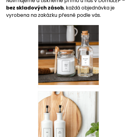
Navrhujeme a tiskneme přímo u nás v DomaLEP –
bez skladových zásob
, každá objednávka je
vyrobena na zakázku přesně
podle vás.