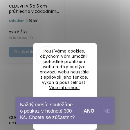
CEDEVITA 5 x 5 cm –
průhledná v základním
písmu, omyvatelná
Skladem
(>10 ks)
samolepka na
potravinové láhve
/ ks
22 Kč
18,18 Kč bez DPH
Používáme cookies,
Do košíku
abychom Vám umožnili
pohodlné prohlížení
webu a díky analýze
provozu webu neustále
zlepšovali jeho funkce,
výkon a použitelnost.
Více informací
Nastavení
Každý měsíc soutěžíme
o poukaz v hodnotě 300
ANO
NE
Souhlasím
CUKR KOKOSOVÝ 5 × 5
Kč. Chcete se zúčastnit?
cm – bílá v tučném
písmu, omyvatelná