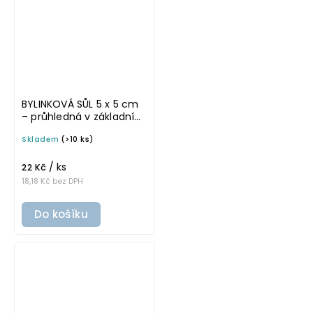
BYLINKOVÁ SŮL 5 x 5 cm
– průhledná v základním
písmu, omyvatelná
Skladem
(>10 ks)
samolepka na
potravinové dózy
/ ks
22 Kč
18,18 Kč bez DPH
Do košíku