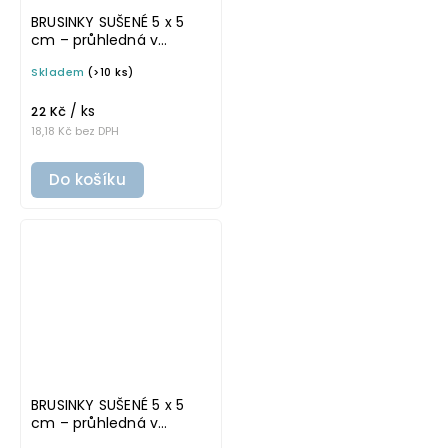
BRUSINKY SUŠENÉ 5 x 5
cm – průhledná v
tučném písmu,
Skladem
(>10 ks)
omyvatelná samolepka
na potravinové dózy
/ ks
22 Kč
18,18 Kč bez DPH
Do košíku
BRUSINKY SUŠENÉ 5 x 5
cm – průhledná v
základním písmu,