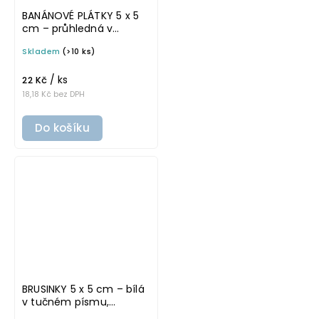
BANÁNOVÉ PLÁTKY 5 x 5
cm – průhledná v
základním písmu,
Skladem
(>10 ks)
omyvatelná samolepka
na potravinové dózy
/ ks
22 Kč
18,18 Kč bez DPH
Do košíku
BRUSINKY 5 x 5 cm – bílá
v tučném písmu,
omyvatelná samolepka