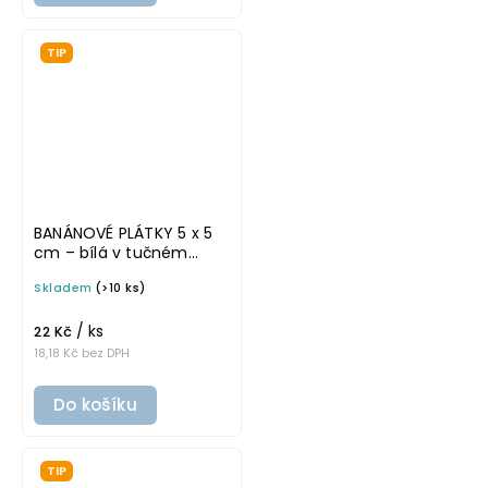
TIP
BANÁNOVÉ PLÁTKY 5 x 5
cm – bílá v tučném
písmu, omyvatelná
Skladem
(>10 ks)
samolepka na
potravinové dózy
/ ks
22 Kč
18,18 Kč bez DPH
Do košíku
TIP