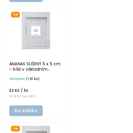
TIP
ANANAS SUŠENÝ 5 x 5 cm
– bílá v základním
písmu, omyvatelná
Skladem
(>10 ks)
samolepka na
potravinové dózy
/ ks
22 Kč
18,18 Kč bez DPH
Do košíku
TIP