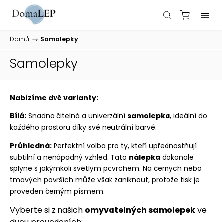
Domů
/
Samolepky
Samolepky
Nabízíme dvě varianty:
Bílá:
Snadno čitelná a univerzální
samolepka
, ideální do
každého prostoru díky své neutrální barvě.
Průhledná:
Perfektní volba pro ty, kteří upřednostňují
subtilní a nenápadný vzhled. Tato
nálepka
dokonale
splyne s jakýmkoli světlým povrchem. Na černých nebo
tmavých površích může však zaniknout, protože tisk je
proveden černým písmem.
Vyberte si z našich
omyvatelných samolepek
ve
dvou provedeních: