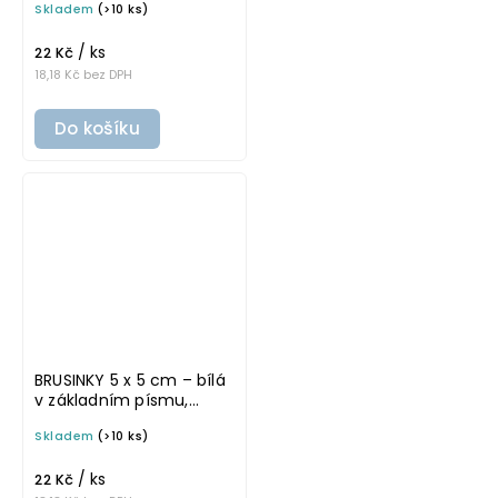
Skladem
(>10 ks)
na potravinové dózy
/ ks
22 Kč
18,18 Kč bez DPH
Do košíku
BRUSINKY 5 x 5 cm – bílá
v základním písmu,
omyvatelná samolepka
Skladem
(>10 ks)
na potravinové dózy
/ ks
22 Kč