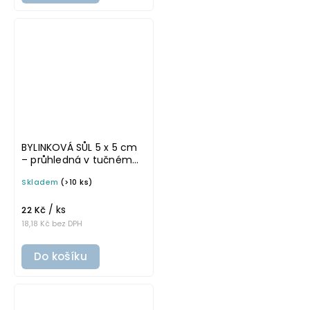
BYLINKOVÁ SŮL 5 x 5 cm
– průhledná v tučném
písmu, omyvatelná
Skladem
(>10 ks)
samolepka na
potravinové dózy
/ ks
22 Kč
18,18 Kč bez DPH
Do košíku