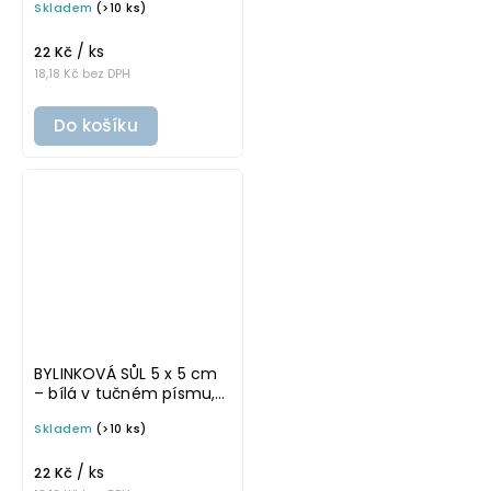
Skladem
(>10 ks)
omyvatelná samolepka
na potravinové dózy
/ ks
22 Kč
18,18 Kč bez DPH
Do košíku
BYLINKOVÁ SŮL 5 x 5 cm
– bílá v tučném písmu,
omyvatelná samolepka
Skladem
(>10 ks)
na potravinové dózy
/ ks
22 Kč