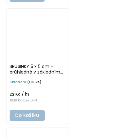
BRUSINKY 5 x 5 cm –
průhledná v základním
písmu, omyvatelná
Skladem
(>10 ks)
samolepka na
potravinové dózy
/ ks
22 Kč
18,18 Kč bez DPH
Do košíku