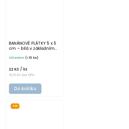
BANÁNOVÉ PLÁTKY 5 x 5
cm – bílá v základním
písmu, omyvatelná
Skladem
(>10 ks)
samolepka na
potravinové dózy
/ ks
22 Kč
18,18 Kč bez DPH
Do košíku
TIP