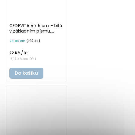
CEDEVITA 5 x 5 cm – bílá
v základním písmu,
omyvatelná samolepka
Skladem
(>10 ks)
na potravinové láhve
/ ks
22 Kč
18,18 Kč bez DPH
Do košíku