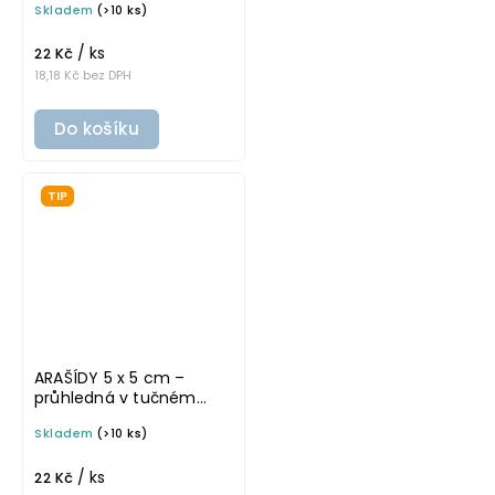
Skladem
(>10 ks)
na potravinové dózy
/ ks
22 Kč
18,18 Kč bez DPH
Do košíku
TIP
ARAŠÍDY 5 x 5 cm –
průhledná v tučném
písmu, omyvatelná
Skladem
(>10 ks)
samolepka na
potravinové dózy
/ ks
22 Kč