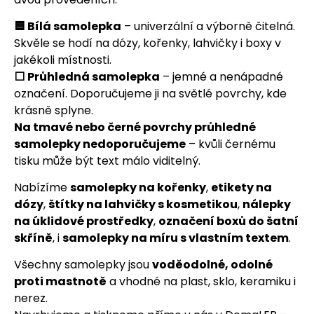
🟦 Bílá samolepka
– univerzální a výborně čitelná.
Skvěle se hodí na dózy, kořenky, lahvičky i boxy v
jakékoli místnosti.
⬜ Průhledná samolepka
– jemné a nenápadné
označení. Doporučujeme ji na světlé povrchy, kde
krásně splyne.
Na tmavé nebo černé povrchy průhledné
samolepky nedoporučujeme
– kvůli černému
tisku může být text málo viditelný.
Nabízíme
samolepky na kořenky
,
etikety na
dózy
,
štítky na lahvičky s kosmetikou
,
nálepky
na úklidové prostředky
,
označení boxů do šatní
skříně
, i
samolepky na míru s vlastním textem
.
Všechny samolepky jsou
voděodolné, odolné
proti mastnotě
a vhodné na plast, sklo, keramiku i
nerez.