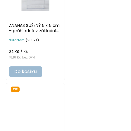
ANANAS SUŠENÝ 5 x 5 cm
– průhledná v základním
písmu, omyvatelná
Skladem
(>10 ks)
samolepka na
potravinové dózy
/ ks
22 Kč
18,18 Kč bez DPH
Do košíku
TIP