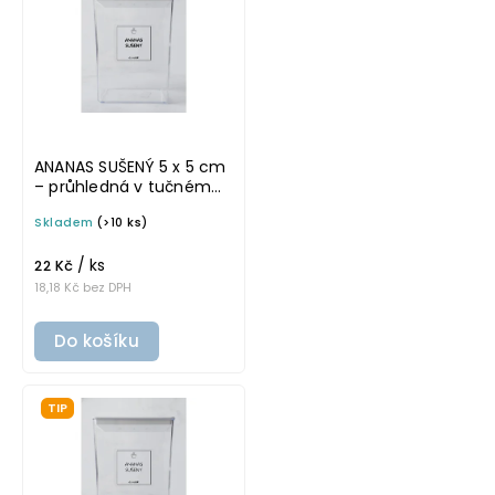
ANANAS SUŠENÝ 5 x 5 cm
– průhledná v tučném
písmu, omyvatelná
Skladem
(>10 ks)
samolepka na
potravinové dózy
/ ks
22 Kč
18,18 Kč bez DPH
Do košíku
TIP