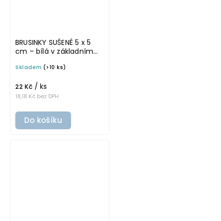
BRUSINKY SUŠENÉ 5 x 5
cm – bílá v základním
písmu, omyvatelná
Skladem
(>10 ks)
samolepka na
potravinové dózy
/ ks
22 Kč
18,18 Kč bez DPH
Do košíku