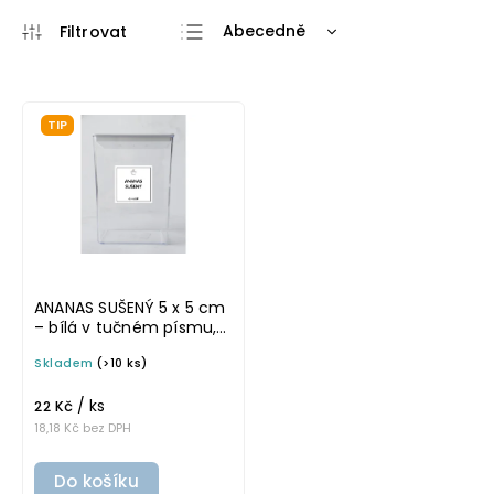
Abecedně
Nejlevnější
Nejdražší
TIP
Nejprodávanější
ANANAS SUŠENÝ 5 x 5 cm
– bílá v tučném písmu,
omyvatelná samolepka
Skladem
(>10 ks)
na potravinové dózy
/ ks
22 Kč
18,18 Kč bez DPH
Do košíku