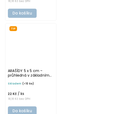
18,18 Kč bez DPH
Do košíku
TIP
ARAŠÍDY 5 x 5 cm –
průhledná v základním
písmu, omyvatelná
Skladem
(>10 ks)
samolepka na
potravinové dózy
/ ks
22 Kč
18,18 Kč bez DPH
Do košíku