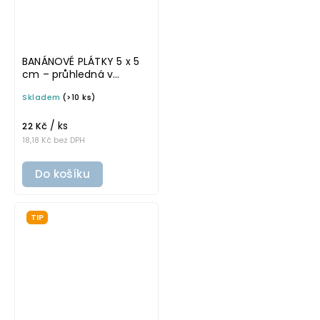
BANÁNOVÉ PLÁTKY 5 x 5
cm – průhledná v
tučném písmu,
Skladem
(>10 ks)
omyvatelná samolepka
na potravinové dózy
/ ks
22 Kč
18,18 Kč bez DPH
Do košíku
TIP