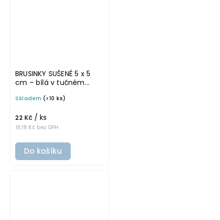
BRUSINKY SUŠENÉ 5 x 5
cm – bílá v tučném
písmu, omyvatelná
Skladem
(>10 ks)
samolepka na
potravinové dózy
/ ks
22 Kč
18,18 Kč bez DPH
Do košíku