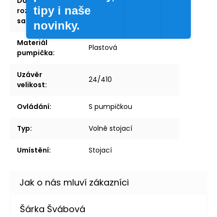
Doporučené
Vhodné rozměry
tipy i naše
rozměry
samolepek, Bok: Ø 5 cm,
samolepek
:
5 x 5 cm, 6 x 8 cm
novinky.
Materiál
Plastová
pumpička
:
Uzávěr
24/410
velikost
:
Ovládání
:
S pumpičkou
Typ
:
Volně stojací
Umístění
:
Stojací
Šárka Švábová