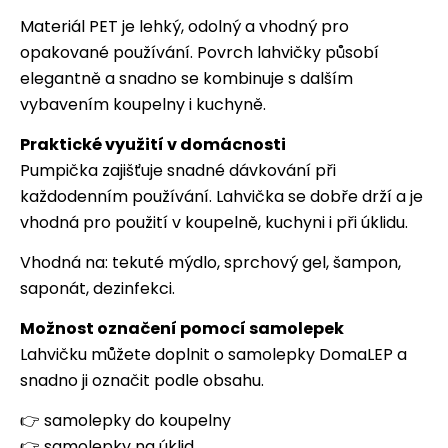
Materiál PET je lehký, odolný a vhodný pro
opakované používání. Povrch lahvičky působí
elegantně a snadno se kombinuje s dalším
vybavením koupelny i kuchyně.
Praktické využití v domácnosti
Pumpička zajišťuje snadné dávkování při
každodenním používání. Lahvička se dobře drží a je
vhodná pro použití v koupelně, kuchyni i při úklidu.
Vhodná na: tekuté mýdlo, sprchový gel, šampon,
saponát, dezinfekci.
Možnost označení pomocí samolepek
Lahvičku můžete doplnit o samolepky DomaLEP a
snadno ji označit podle obsahu.
👉
samolepky do koupelny
👉
samolepky na úklid