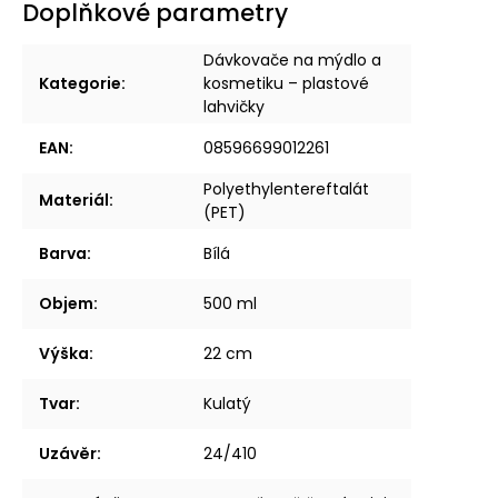
Doplňkové parametry
Dávkovače na mýdlo a
Kategorie
:
kosmetiku – plastové
lahvičky
EAN
:
08596699012261
Polyethylentereftalát
Materiál
:
(PET)
Barva
:
Bílá
Objem
:
500 ml
Výška
:
22 cm
Tvar
:
Kulatý
Uzávěr
:
24/410