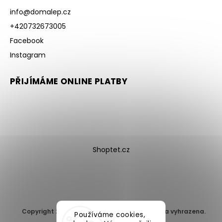
info
@
domalep.cz
+420732673005
Facebook
Instagram
PŘIJÍMÁME ONLINE PLATBY
Shoptet.cz
Copyright 2026
DomaLEP s.r.o.
. Všechna práva vyhrazena.
Používáme cookies,
Upravit nastavení cookies