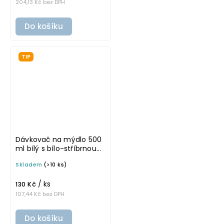
204,13 Kč bez DPH
Do košíku
TIP
Dávkovač na mýdlo 500
ml bílý s bílo-stříbrnou
pumpičkou BELA
Skladem
(>10 ks)
/ ks
130 Kč
107,44 Kč bez DPH
Do košíku