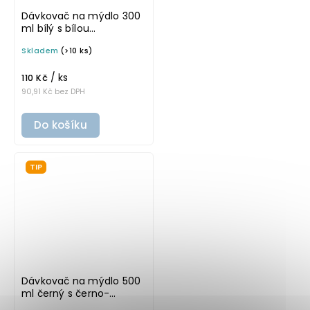
Dávkovač na mýdlo 300
ml bílý s bílou
pumpičkou BELA
Skladem
(>10 ks)
/ ks
110 Kč
90,91 Kč bez DPH
Do košíku
TIP
Dávkovač na mýdlo 500
ml černý s černo-
stříbrnou pumpičkou