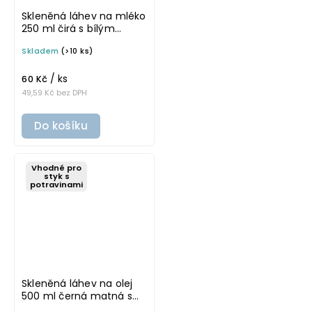
Skleněná láhev na mléko
250 ml čirá s bílým
víčkem FRANC
Skladem
(>10 ks)
/ ks
60 Kč
49,59 Kč bez DPH
Do košíku
Vhodné pro
styk s
potravinami
Skleněná láhev na olej
500 ml černá matná s
černým uzávěrem VILO