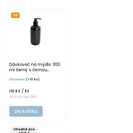
Nejlevnější
TIP
Nejdražší
Dávkovač na mýdlo 300
ml černý s černou
pumpičkou BELA
Skladem
(>10 ks)
/ ks
110 Kč
90,91 Kč bez DPH
Do košíku
Vhodné pro
styk s