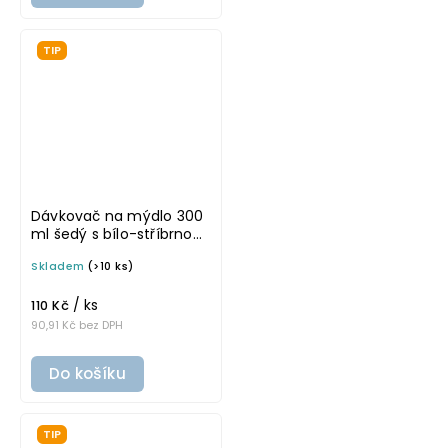
TIP
Dávkovač na mýdlo 300
ml šedý s bílo-stříbrnou
pumpičkou BELA
Skladem
(>10 ks)
/ ks
110 Kč
90,91 Kč bez DPH
Do košíku
TIP