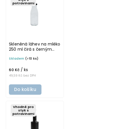
potravinami
Skleněná láhev na mléko
250 ml čirá s černým
víčkem FRANC
Skladem
(>10 ks)
/ ks
60 Kč
49,59 Kč bez DPH
Do košíku
Vhodné pro
styk s
potravinami