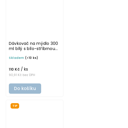
Dávkovač na mýdlo 300
ml bílý s bílo-stříbrnou
pumpičkou BELA
Skladem
(>10 ks)
/ ks
110 Kč
90,91 Kč bez DPH
Do košíku
TIP