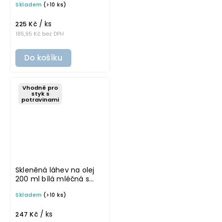
Skladem
(>10 ks)
/ ks
225 Kč
185,95 Kč bez DPH
Do košíku
Vhodné pro
styk s
potravinami
Skleněná láhev na olej
200 ml bílá mléčná s
nerezovou nálevkou
Skladem
(>10 ks)
VILO
/ ks
247 Kč