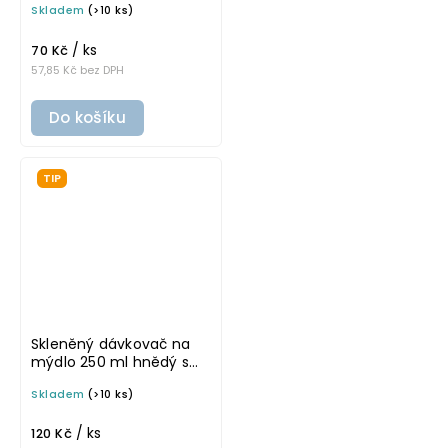
Skladem
(>10 ks)
/ ks
70 Kč
57,85 Kč bez DPH
Do košíku
TIP
Skleněný dávkovač na
mýdlo 250 ml hnědý s
černou pumpičkou
Skladem
(>10 ks)
MONA
/ ks
120 Kč