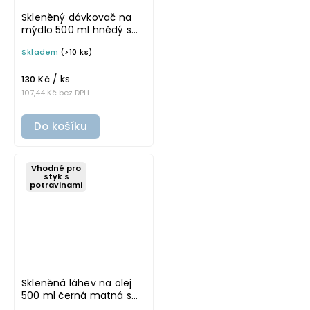
Skleněný dávkovač na
mýdlo 500 ml hnědý s
černou pumpičkou
Skladem
(>10 ks)
MONA
/ ks
130 Kč
107,44 Kč bez DPH
Do košíku
Vhodné pro
styk s
potravinami
Skleněná láhev na olej
500 ml černá matná s
nerezovou nálevkou