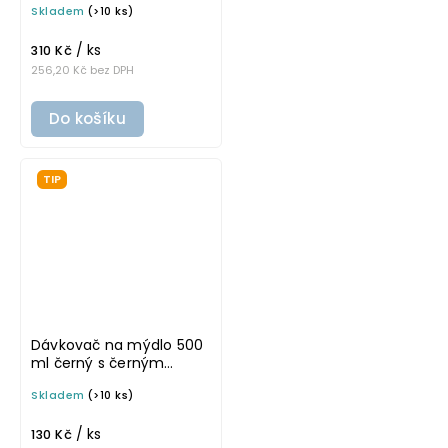
Skladem
(>10 ks)
VILO
/ ks
310 Kč
256,20 Kč bez DPH
Do košíku
TIP
Dávkovač na mýdlo 500
ml černý s černým
rozprašovačem MINI BELA
Skladem
(>10 ks)
/ ks
130 Kč