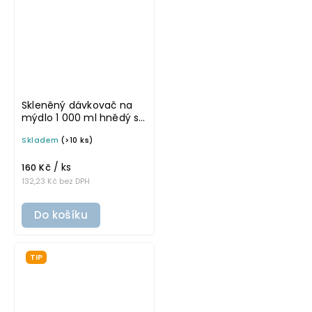
Skleněný dávkovač na
mýdlo 1 000 ml hnědý s
uzávěrem v barvě
Skladem
(>10 ks)
tmavého dřeva MONA
/ ks
160 Kč
132,23 Kč bez DPH
Do košíku
TIP