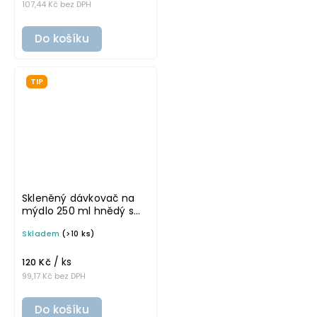
107,44 Kč bez DPH
Do košíku
TIP
Skleněný dávkovač na
mýdlo 250 ml hnědý s
černou vroubkovanou
Skladem
(>10 ks)
pumpičkou MONA
/ ks
120 Kč
99,17 Kč bez DPH
Do košíku