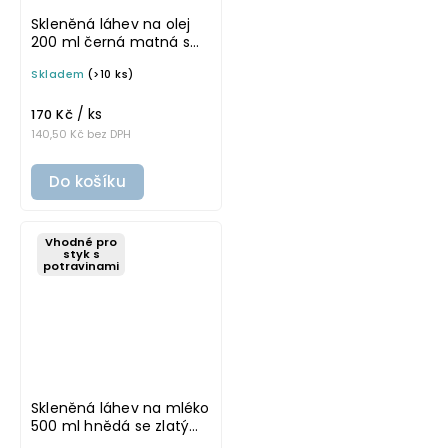
Skleněná láhev na olej
200 ml černá matná s
černým uzávěrem VILO
Skladem
(>10 ks)
/ ks
170 Kč
140,50 Kč bez DPH
Do košíku
Vhodné pro
styk s
potravinami
Skleněná láhev na mléko
500 ml hnědá se zlatým
víčkem JOTA