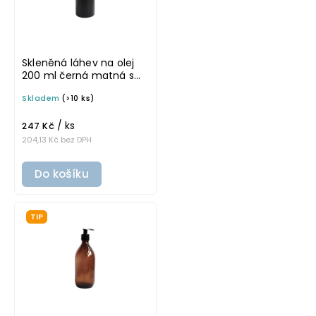
Skleněná láhev na olej
200 ml černá matná s
nerezovou nálevkou
Skladem
(>10 ks)
VILO
/ ks
247 Kč
204,13 Kč bez DPH
Do košíku
TIP