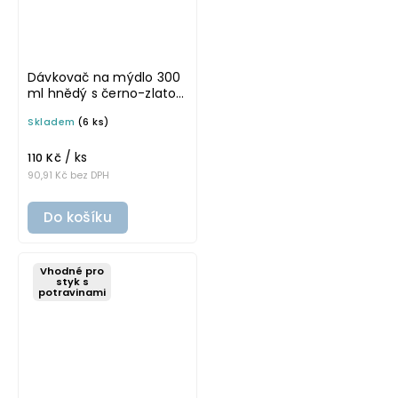
Dávkovač na mýdlo 300
ml hnědý s černo-zlatou
pumpičkou BELA
Skladem
(6 ks)
/ ks
110 Kč
90,91 Kč bez DPH
Do košíku
Vhodné pro
styk s
potravinami