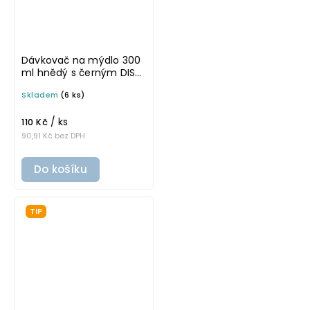
Dávkovač na mýdlo 300
ml hnědý s černým DISC
TOP BELA
Skladem
(6 ks)
/ ks
110 Kč
90,91 Kč bez DPH
Do košíku
TIP