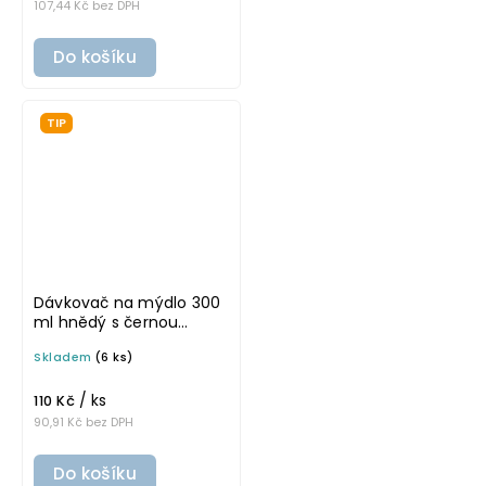
107,44 Kč bez DPH
Do košíku
TIP
Dávkovač na mýdlo 300
ml hnědý s černou
pumpičkou BELA
Skladem
(6 ks)
/ ks
110 Kč
90,91 Kč bez DPH
Do košíku