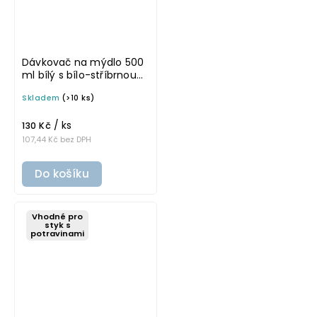
Dávkovač na mýdlo 500
ml bílý s bílo-stříbrnou
pumpičkou LUNA
Skladem
(>10 ks)
/ ks
130 Kč
107,44 Kč bez DPH
Do košíku
Vhodné pro
styk s
potravinami