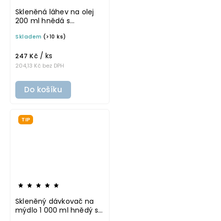
Skleněná láhev na olej
200 ml hnědá s
nerezovou nálevkou
Skladem
(>10 ks)
VILO
/ ks
247 Kč
204,13 Kč bez DPH
Do košíku
TIP
Skleněný dávkovač na
mýdlo 1 000 ml hnědý s
černou pumpičkou