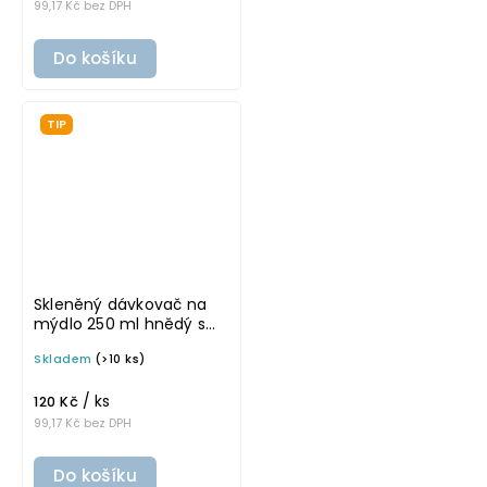
99,17 Kč bez DPH
Do košíku
TIP
Skleněný dávkovač na
mýdlo 250 ml hnědý s
černo-zlatou pumpičkou
Skladem
(>10 ks)
MONA
/ ks
120 Kč
99,17 Kč bez DPH
Do košíku