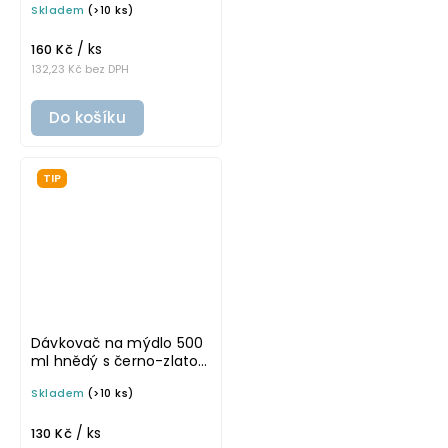
Skladem
(>10 ks)
MONA
/ ks
160 Kč
132,23 Kč bez DPH
Do košíku
TIP
Dávkovač na mýdlo 500
ml hnědý s černo-zlatou
pumpičkou BELA
Skladem
(>10 ks)
/ ks
130 Kč