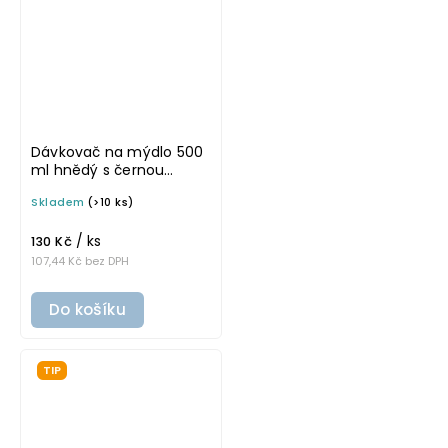
Dávkovač na mýdlo 500
ml hnědý s černou
pumpičkou BELA
Skladem
(>10 ks)
/ ks
130 Kč
107,44 Kč bez DPH
Do košíku
TIP