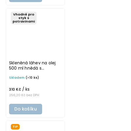
Vhodné pro
styk s
potravinami
Skleněná láhev na olej
500 ml hnědá s
nerezovou nálevkou
Skladem
(>10 ks)
VILO
/ ks
310 Kč
256,20 Kč bez DPH
Do košíku
TIP