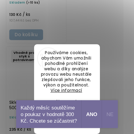
Skladem
(>10 ks)
LUNA
/ ks
130 Kč
107,44 Kč bez DPH
Do košíku
Používáme cookies,
Vhodné pro
styk s
abychom Vám umožnili
potravinami
pohodlné prohlížení
webu a díky analýze
provozu webu neustále
zlepšovali jeho funkce,
výkon a použitelnost.
Více informací
Nastavení
Skleněná láhev na olej
500 ml hnědá s
Každý měsíc soutěžíme
uzávěrem tmavé dřevo
o poukaz v hodnotě 300
ANO
NE
Skladem
(>10 ks)
VILO
Souhlasím
Kč. Chcete se zúčastnit?
/ ks
235 Kč