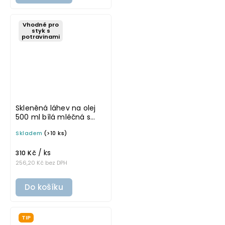
Vhodné pro
styk s
potravinami
Skleněná láhev na olej
500 ml bílá mléčná s
nerezovou nálevkou
Skladem
(>10 ks)
VILO
/ ks
310 Kč
256,20 Kč bez DPH
Do košíku
TIP