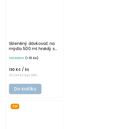
Skleněný dávkovač na
mýdlo 500 ml hnědý s
černo-zlatou pumpičkou
Skladem
(>10 ks)
MONA
/ ks
130 Kč
107,44 Kč bez DPH
Do košíku
TIP