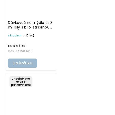
Dávkovač na mýdlo 250
ml bílý s bílo-stříbrnou
pumpičkou LUNA
Skladem
(>10 ks)
/ ks
110 Kč
90,91 Kč bez DPH
Do košíku
Vhodné pro
styk s
potravinami