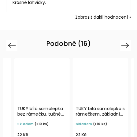
Krásné lahvičky.
Zobrazit další hodnocení
Podobné (16)
Previous
Next
TUKY bílá samolepka
TUKY bílá samolepka s
TUKY 
bez rámečku, tučné
rámečkem, základní
samol
písmo, rozměr 6 × 4
písmo, rozměr 6 × 4
ráme
Skladem
(>10 ks)
Skladem
(>10 ks)
Sklad
cm na boxy, šuplíky a
cm na boxy, šuplíky a
písmo
dózy do lednice
dózy do lednice
cm na
22 Kč
22 Kč
22 Kč
dózy 