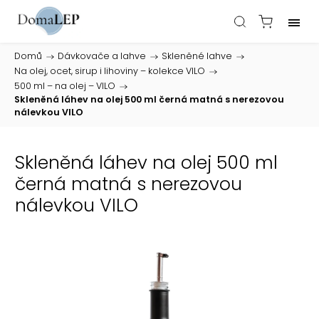
Domů
/
Dávkovače a lahve
/
Skleněné lahve
/
Na olej, ocet, sirup i lihoviny – kolekce VILO
/
500 ml – na olej – VILO
/
Skleněná láhev na olej 500 ml černá matná s nerezovou
nálevkou VILO
Skleněná láhev na olej 500 ml
černá matná s nerezovou
nálevkou VILO