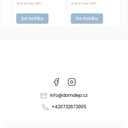
18,18 Kč bez DPH
18,18 Kč bez DPH
18,18 K
Do košíku
Do košíku
Do
Facebook
Instagram
info
@
domalep.cz
+420732673005