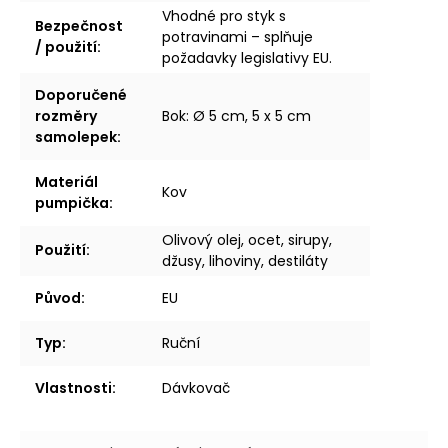
Vhodné pro styk s
Bezpečnost
potravinami – splňuje
/ použití
:
požadavky legislativy EU.
Doporučené
rozměry
Bok: Ø 5 cm, 5 x 5 cm
samolepek
:
Materiál
Kov
pumpička
:
Olivový olej, ocet, sirupy,
Použití
:
džusy, lihoviny, destiláty
Původ
:
EU
Typ
:
Ruční
Vlastnosti
:
Dávkovač