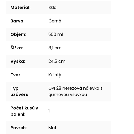
Materiál
:
Sklo
Barva
:
Černá
Objem
:
500 ml
Šířka
:
8,1 cm
Výška
:
24,5 cm
Tvar
:
Kulatý
Typ
GPI 28 nerezová nálevka s
uzávěru
:
gumovou vsuvkou
Počet kusů v
1
balení
:
Povrch
:
Mat