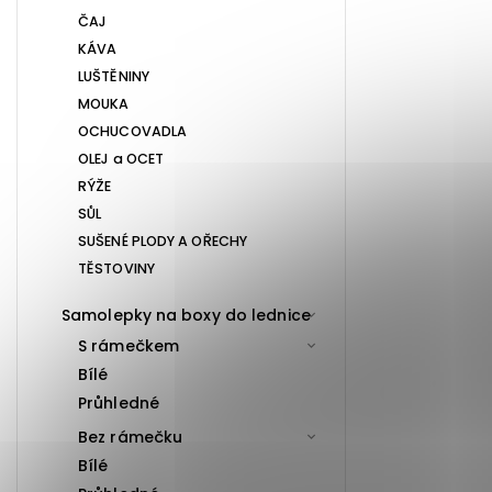
ČAJ
KÁVA
LUŠTĚNINY
MOUKA
OCHUCOVADLA
OLEJ a OCET
RÝŽE
SŮL
SUŠENÉ PLODY A OŘECHY
TĚSTOVINY
Samolepky na boxy do lednice
S rámečkem
Bílé
Průhledné
Bez rámečku
Bílé