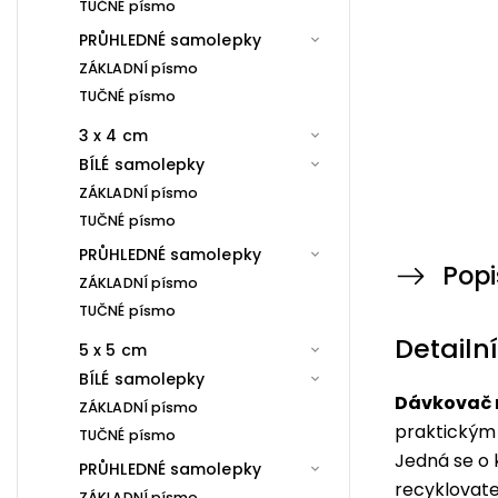
TUČNÉ písmo
PRŮHLEDNÉ samolepky
ZÁKLADNÍ písmo
TUČNÉ písmo
3 x 4 cm
BÍLÉ samolepky
ZÁKLADNÍ písmo
TUČNÉ písmo
PRŮHLEDNÉ samolepky
Popi
ZÁKLADNÍ písmo
TUČNÉ písmo
Detailn
5 x 5 cm
BÍLÉ samolepky
Dávkovač n
ZÁKLADNÍ písmo
praktickým
TUČNÉ písmo
Jedná se o 
PRŮHLEDNÉ samolepky
recyklovate
ZÁKLADNÍ písmo