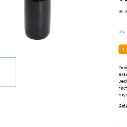
90,9
SK
TI
Dáv
BEL
Jed
rec
mýd
Det