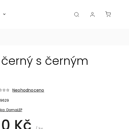
Boxy, dózy, kořenky, skleničky
Akce
Diá
 černý s černým
Neohodnoceno
9629
ka:
DomaLEP
10 Kč
/ ks