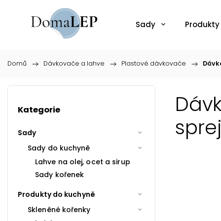
Sady
Produkty
Domů
/
Dávkovače a lahve
/
Plastové dávkovače
/
Dávko
Dávk
Kategorie
spre
Sady
Sady do kuchyně
Lahve na olej, ocet a sirup
Sady kořenek
Produkty do kuchyně
Skleněné kořenky