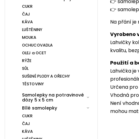
👉
samolep
CUKR
👉
samolepk
ČAJ
Na přání je
KÁVA
LUŠTĚNINY
Vyrobeno v
MOUKA
Lahvičky ko
OCHUCOVADLA
kvalitu, be
OLEJ a OCET
RÝŽE
Použití a 
SŮL
Lahvička je
SUŠENÉ PLODY A OŘECHY
profesionál
TĚSTOVINY
Určena pro 
Vhodná pro 
Samolepky na potravinové
dózy 5 x 5 cm
Není vhodná
Bílé samolepky
mohou mater
CUKR
ČAJ
KÁVA