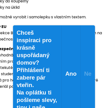
ky do koupelny
y na úklid
 možné vyrobit i samolepku s vlastním textem.
 EU
Chceš
lekce BELA jsou vyrobeny v Evropské unii s důrazem na
zpečnost a dlouhodobé používání.
inspiraci pro
krásně
bezpečnost
uspořádaný
 vhodná pro běžné použití v domácnosti i
ním provozu.
domov?
tekuté kosmetické a úklidové prostředky.
Přihlášení ti
Ano
Ne
studené a pokojové tekutiny.
zabere pár
 pro horké plnění a agresivní chemické látky, které
vteřin.
iál poškodit.
Na oplátku ti
pošleme slevy,
tipy i naše