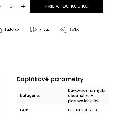
PŘIDAT DO KOŠÍKU
Zeptat se
Hlídat
Sdílet
Doplňkové parametry
Dávkovače na mýdlo
Kategorie
:
a kosmetiku –
plastové lahvičky
EAN
:
08596699012100