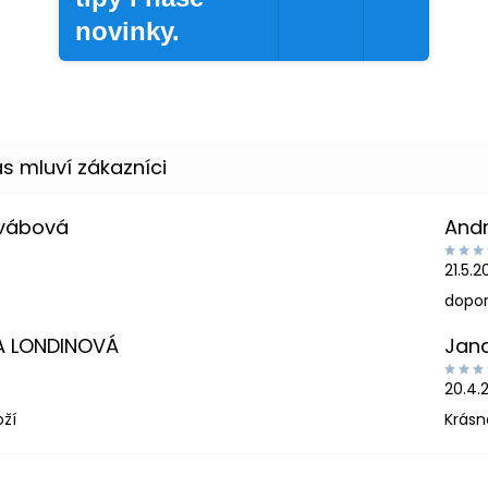
novinky.
Švábová
And
21.5.
dopor
A LONDINOVÁ
Jan
20.4.
oží
Krásn