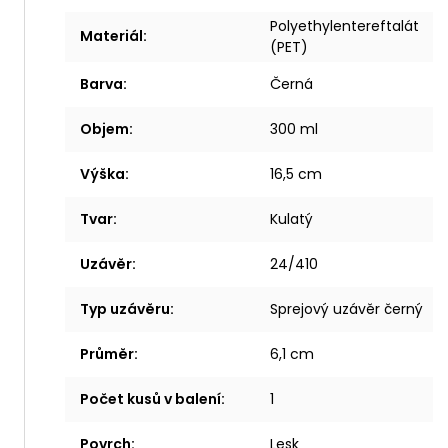
Polyethylentereftalát
Materiál
:
(PET)
Barva
:
Černá
Objem
:
300 ml
Výška
:
16,5 cm
Tvar
:
Kulatý
Uzávěr
:
24/410
Typ uzávěru
:
Sprejový uzávěr černý
Průměr
:
6,1 cm
Počet kusů v balení
:
1
Povrch
:
Lesk