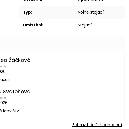
Typ
:
Volně stojací
Umístění
:
Stojací
rea Žáčková
2026
učuji
a Svatošová
2026
é lahvičky.
Zobrazit další hodnocení