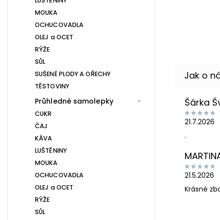
LUŠTĚNINY
MOUKA
OCHUCOVADLA
OLEJ a OCET
RÝŽE
SŮL
SUŠENÉ PLODY A OŘECHY
TĚSTOVINY
Průhledné samolepky
Šárka 
CUKR
21.7.2026
ČAJ
.
KÁVA
LUŠTĚNINY
MARTIN
MOUKA
21.5.2026
OCHUCOVADLA
OLEJ a OCET
Krásné zb
RÝŽE
SŮL