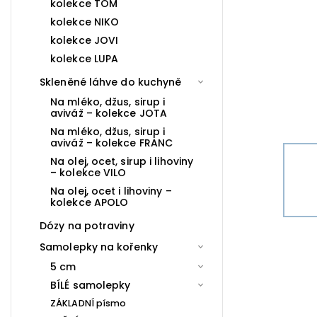
kolekce TOM
kolekce NIKO
kolekce JOVI
kolekce LUPA
Skleněné láhve do kuchyně
Na mléko, džus, sirup i
aviváž – kolekce JOTA
Na mléko, džus, sirup i
aviváž – kolekce FRANC
Na olej, ocet, sirup i lihoviny
– kolekce VILO
Na olej, ocet i lihoviny –
kolekce APOLO
Dózy na potraviny
Samolepky na kořenky
5 cm
BÍLÉ samolepky
ZÁKLADNÍ písmo