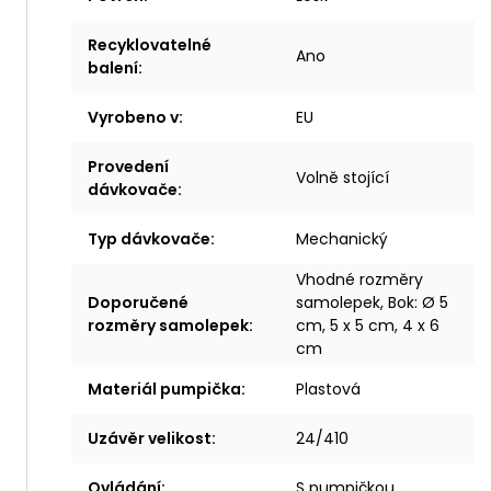
Recyklovatelné
Ano
balení
:
Vyrobeno v
:
EU
Provedení
Volně stojící
dávkovače
:
Typ dávkovače
:
Mechanický
Vhodné rozměry
Doporučené
samolepek, Bok: Ø 5
rozměry samolepek
:
cm, 5 x 5 cm, 4 x 6
cm
Materiál pumpička
:
Plastová
Uzávěr velikost
:
24/410
Ovládání
:
S pumpičkou