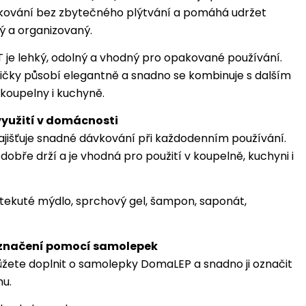
kování bez zbytečného plýtvání a pomáhá udržet
tý a organizovaný.
T je lehký, odolný a vhodný pro opakované používání.
ičky působí elegantně a snadno se kombinuje s dalším
koupelny i kuchyně.
využití v domácnosti
jišťuje snadné dávkování při každodenním používání.
dobře drží a je vhodná pro použití v koupelně, kuchyni i
tekuté mýdlo, sprchový gel, šampon, saponát,
značení pomocí samolepek
žete doplnit o samolepky DomaLEP a snadno ji označit
hu.