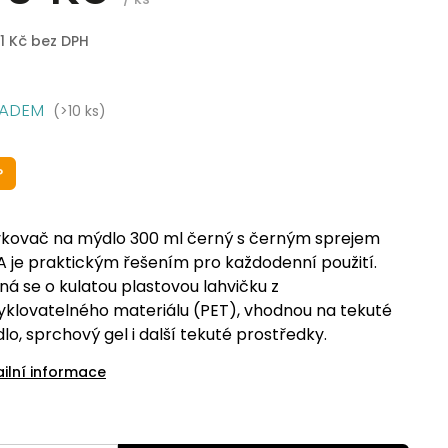
1 Kč bez DPH
LADEM
(>10 ks)
P
kovač na mýdlo 300 ml černý s černým sprejem
A je praktickým řešením pro každodenní použití.
ná se o kulatou plastovou lahvičku z
yklovatelného materiálu (PET), vhodnou na tekuté
lo, sprchový gel i další tekuté prostředky.
ailní informace