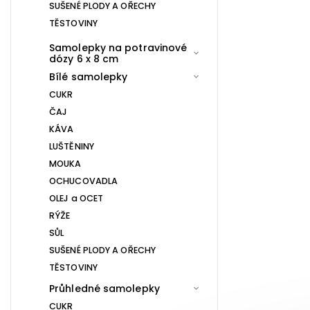
SUŠENÉ PLODY A OŘECHY
TĚSTOVINY
Samolepky na potravinové
dózy 6 x 8 cm
Bílé samolepky
CUKR
ČAJ
KÁVA
LUŠTĚNINY
MOUKA
OCHUCOVADLA
OLEJ a OCET
RÝŽE
SŮL
SUŠENÉ PLODY A OŘECHY
TĚSTOVINY
Průhledné samolepky
CUKR