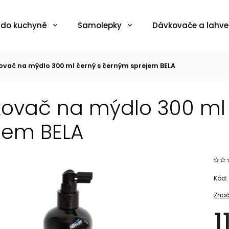
 do kuchyně
Samolepky
Dávkovače a lahve
vač na mýdlo 300 ml černý s černým sprejem BELA
ovač na mýdlo 300 ml
jem BELA
Kód:
Znač
1