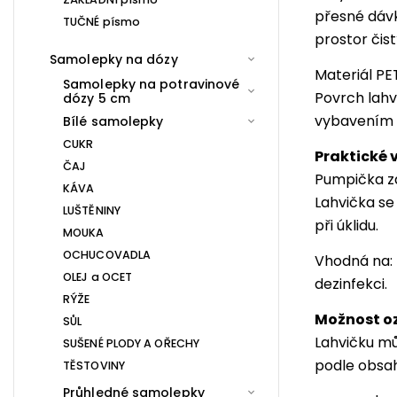
přesné dáv
TUČNÉ písmo
prostor čis
Samolepky na dózy
Materiál PE
Samolepky na potravinové
Povrch lahv
dózy 5 cm
vybavením 
Bílé samolepky
CUKR
Praktické 
ČAJ
Pumpička za
KÁVA
Lahvička se 
LUŠTĚNINY
při úklidu.
MOUKA
OCHUCOVADLA
Vhodná na: 
OLEJ a OCET
dezinfekci.
RÝŽE
Možnost o
SŮL
Lahvičku mů
SUŠENÉ PLODY A OŘECHY
podle obsa
TĚSTOVINY
Průhledné samolepky