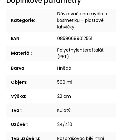
Doplňkové parametry
Dávkovače na mýdlo a
Kategorie
:
kosmetiku – plastové
lahvičky
EAN
:
08596699012551
Polyethylentereftalát
Materiál
:
(PET)
Barva
:
Hnědá
Objem
:
500 ml
Výška
:
22 cm
Tvar
:
Kulatý
Uzávěr
:
24/410
Typ uzávěru
:
Rozprašovač bílý mini