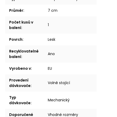
Průměr
:
7 cm
Počet kusů v
1
balení
:
Povrch
:
Lesk
Recyklovatelné
Ano
balení
:
Vyrobeno v
:
EU
Provedení
Volně stojící
dávkovače
:
Typ
Mechanický
dávkovače
:
Doporučené
Vhodné rozměry