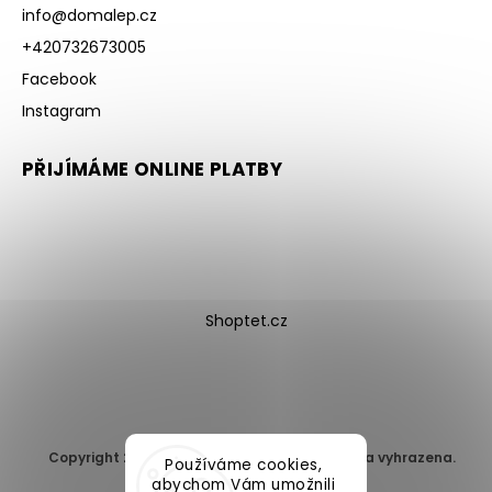
info
@
domalep.cz
+420732673005
Facebook
Instagram
PŘIJÍMÁME ONLINE PLATBY
Shoptet.cz
Copyright 2026
DomaLEP s.r.o.
. Všechna práva vyhrazena.
Používáme cookies,
Upravit nastavení cookies
abychom Vám umožnili