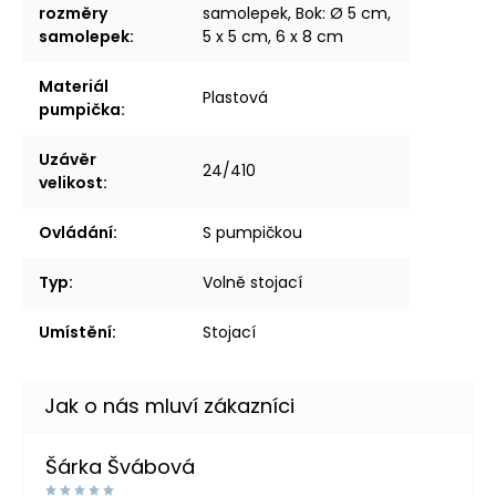
rozměry
samolepek, Bok: Ø 5 cm,
samolepek
:
5 x 5 cm, 6 x 8 cm
Materiál
Plastová
pumpička
:
Uzávěr
24/410
velikost
:
Ovládání
:
S pumpičkou
Typ
:
Volně stojací
Umístění
:
Stojací
Šárka Švábová