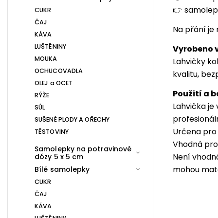
👉
samolepk
CUKR
ČAJ
Na přání je
KÁVA
LUŠTĚNINY
Vyrobeno v
MOUKA
Lahvičky ko
OCHUCOVADLA
kvalitu, be
OLEJ a OCET
Použití a 
RÝŽE
Lahvička je
SŮL
profesionál
SUŠENÉ PLODY A OŘECHY
Určena pro 
TĚSTOVINY
Vhodná pro 
Samolepky na potravinové
Není vhodná
dózy 5 x 5 cm
mohou mater
Bílé samolepky
CUKR
ČAJ
KÁVA