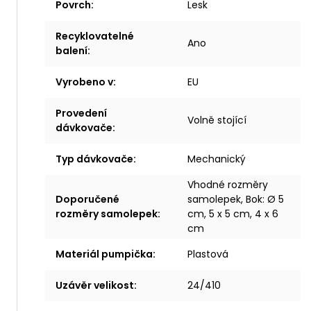
Povrch
:
Lesk
Recyklovatelné
Ano
balení
:
Vyrobeno v
:
EU
Provedení
Volně stojící
dávkovače
:
Typ dávkovače
:
Mechanický
Vhodné rozměry
Doporučené
samolepek, Bok: Ø 5
rozměry samolepek
:
cm, 5 x 5 cm, 4 x 6
cm
Materiál pumpička
:
Plastová
Uzávěr velikost
:
24/410