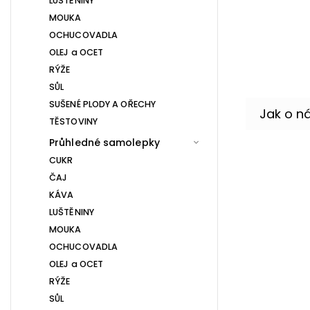
LUŠTĚNINY
MOUKA
OCHUCOVADLA
OLEJ a OCET
RÝŽE
SŮL
SUŠENÉ PLODY A OŘECHY
TĚSTOVINY
Průhledné samolepky
CUKR
ČAJ
KÁVA
LUŠTĚNINY
MOUKA
OCHUCOVADLA
OLEJ a OCET
RÝŽE
SŮL