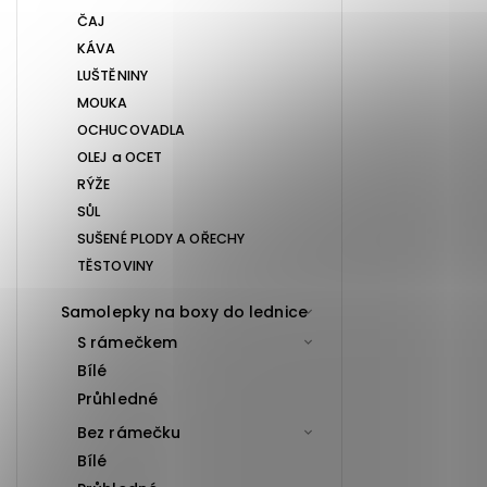
ČAJ
KÁVA
LUŠTĚNINY
MOUKA
OCHUCOVADLA
OLEJ a OCET
RÝŽE
SŮL
SUŠENÉ PLODY A OŘECHY
TĚSTOVINY
Samolepky na boxy do lednice
S rámečkem
Bílé
Průhledné
Bez rámečku
Bílé