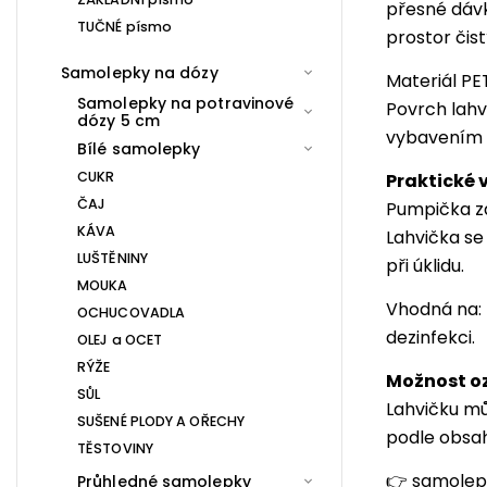
přesné dáv
TUČNÉ písmo
prostor čis
Samolepky na dózy
Materiál PE
Samolepky na potravinové
Povrch lahv
dózy 5 cm
vybavením 
Bílé samolepky
CUKR
Praktické 
ČAJ
Pumpička za
KÁVA
Lahvička se 
LUŠTĚNINY
při úklidu.
MOUKA
Vhodná na: 
OCHUCOVADLA
dezinfekci.
OLEJ a OCET
RÝŽE
Možnost o
SŮL
Lahvičku mů
SUŠENÉ PLODY A OŘECHY
podle obsa
TĚSTOVINY
👉
samolep
Průhledné samolepky