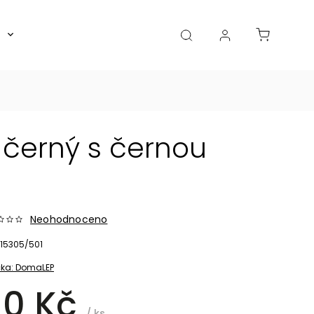
Boxy, dózy, kořenky, skleničky
Akce
Diá
černý s černou
Neohodnoceno
15305/501
ka:
DomaLEP
10 Kč
/ ks