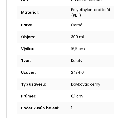
EAN
:
08596699011646
Polyethylentereftalát
Materiál
:
(PET)
Barva
:
Černá
Objem
:
300 ml
Výška
:
16,5 cm
Tvar
:
Kulatý
Uzávěr
:
24/410
Typ uzávěru
:
Dávkovač černý
Průměr
:
6,1 cm
Počet kusů v balení
:
1