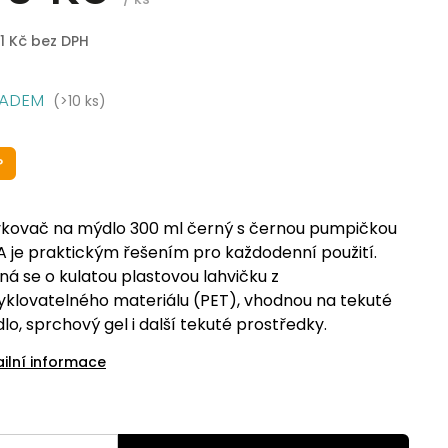
1 Kč bez DPH
LADEM
(>10 ks)
P
kovač na mýdlo 300 ml černý s černou pumpičkou
A je praktickým řešením pro každodenní použití.
ná se o kulatou plastovou lahvičku z
yklovatelného materiálu (PET), vhodnou na tekuté
lo, sprchový gel i další tekuté prostředky.
ailní informace