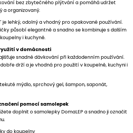
kování bez zbytečného plýtvání a pomáhá udržet
tý a organizovaný.
T je lehký, odolný a vhodný pro opakované používání.
ičky působí elegantně a snadno se kombinuje s dalším
koupelny i kuchyně.
využití v domácnosti
jišťuje snadné dávkování při každodenním používání.
dobře drží a je vhodná pro použití v koupelně, kuchyni i
tekuté mýdlo, sprchový gel, šampon, saponát,
značení pomocí samolepek
žete doplnit o samolepky DomaLEP a snadno ji označit
hu.
ky do koupelny