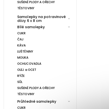
SUŠENÉ PLODY A OŘECHY
TĚSTOVINY
Samolepky na potravinové
dózy 6 x 8 cm
Bílé samolepky
CUKR
ČAJ
KÁVA
LUŠTĚNINY
MOUKA
OCHUCOVADLA
OLEJ a OCET
RÝŽE
SŮL
SUŠENÉ PLODY A OŘECHY
TĚSTOVINY
Průhledné samolepky
CUKR