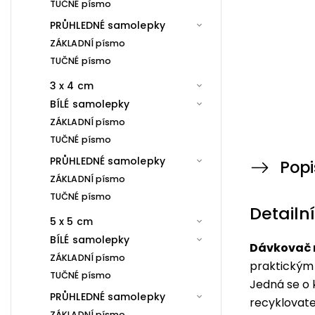
TUČNÉ písmo
PRŮHLEDNÉ samolepky
ZÁKLADNÍ písmo
TUČNÉ písmo
3 x 4 cm
BÍLÉ samolepky
ZÁKLADNÍ písmo
TUČNÉ písmo
PRŮHLEDNÉ samolepky
Popi
ZÁKLADNÍ písmo
TUČNÉ písmo
Detailn
5 x 5 cm
BÍLÉ samolepky
Dávkovač n
ZÁKLADNÍ písmo
praktickým
TUČNÉ písmo
Jedná se o 
PRŮHLEDNÉ samolepky
recyklovate
ZÁKLADNÍ písmo