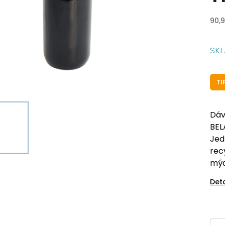
90,9
SK
TI
Dáv
BEL
Jed
rec
mýd
Det