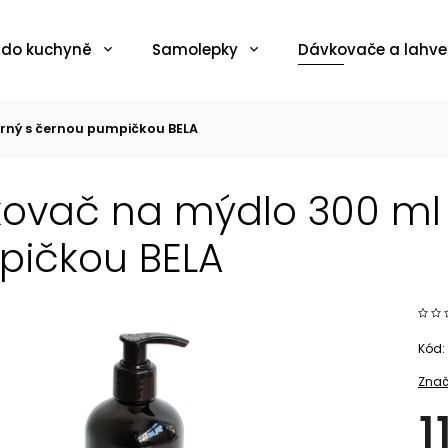
 do kuchyně
Samolepky
Dávkovače a lahve
rný s černou pumpičkou BELA
ovač na mýdlo 300 ml 
ičkou BELA
Kód:
Znač
1