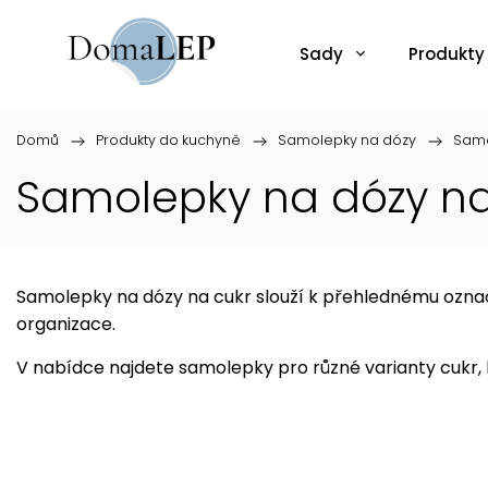
Sady
Produkty
Domů
/
Produkty do kuchyně
/
Samolepky na dózy
/
Samo
Samolepky na dózy n
Samolepky na dózy na cukr slouží k přehlednému označen
organizace.
V nabídce najdete samolepky pro různé varianty cukr, 