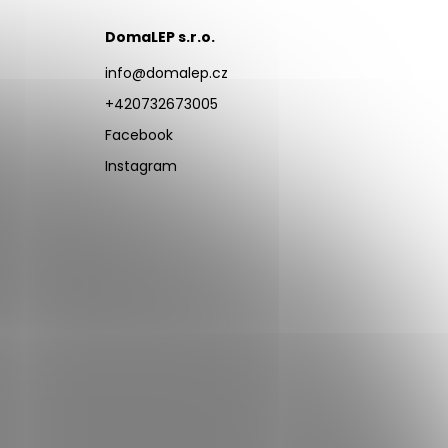
DomaLEP s.r.o.
info
@
domalep.cz
+420732673005
Facebook
Instagram