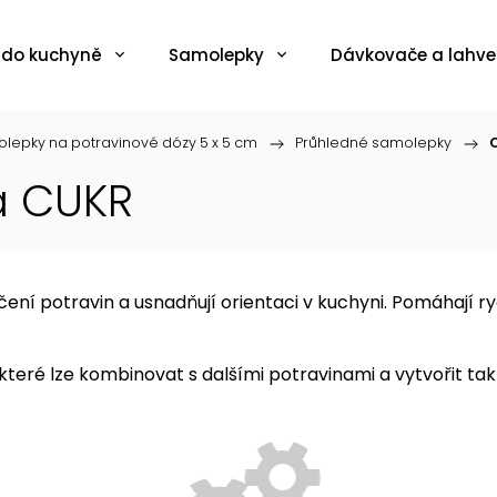
 do kuchyně
Samolepky
Dávkovače a lahve
lepky na potravinové dózy 5 x 5 cm
/
Průhledné samolepky
/
a CUKR
í potravin a usnadňují orientaci v kuchyni. Pomáhají ryc
které lze kombinovat s dalšími potravinami a vytvořit ta