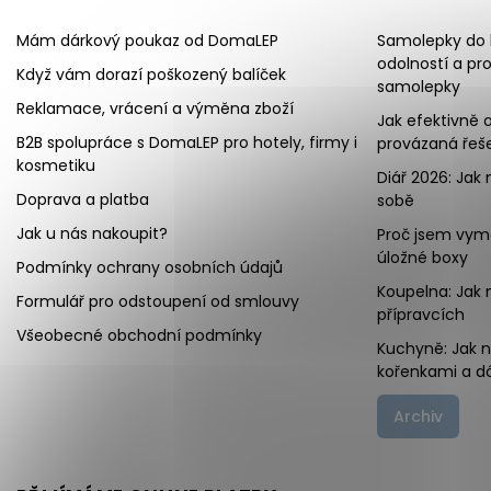
Mám dárkový poukaz od DomaLEP
Samolepky do k
odolností a pr
Když vám dorazí poškozený balíček
samolepky
Reklamace, vrácení a výměna zboží
Jak efektivně o
B2B spolupráce s DomaLEP pro hotely, firmy i
provázaná řeše
kosmetiku
Diář 2026: Jak 
Doprava a platba
sobě
Jak u nás nakoupit?
Proč jsem vymě
úložné boxy
Podmínky ochrany osobních údajů
Koupelna: Jak 
Formulář pro odstoupení od smlouvy
přípravcích
Všeobecné obchodní podmínky
Kuchyně: Jak 
kořenkami a d
Archiv