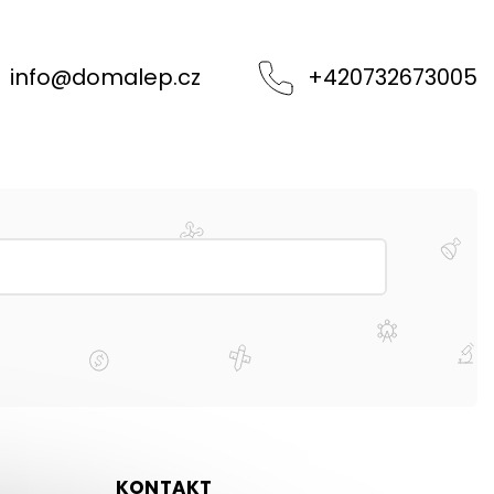
info
@
domalep.cz
+420732673005
KONTAKT