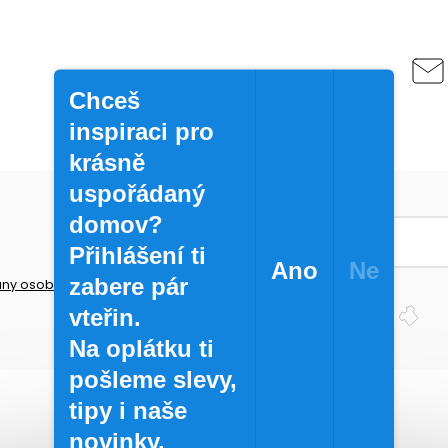
Chceš
inspiraci pro
krásně
uspořádaný
domov?
Přihlášení ti
Ano
Ne
zabere pár
ny osobních údajů
Přihlásit se
vteřin.
Na oplátku ti
pošleme slevy,
tipy i naše
novinky.
INSTAGRAM