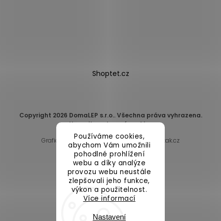
Shoptet.cz
Copyright 2026
DomaLEP s.r.o.
. Všechna práva vyhrazena.
Upravit nastavení cookies
Používáme cookies,
Grafický návrh vytvořil a nakódoval
Shoptak.cz
abychom Vám umožnili
pohodlné prohlížení
webu a díky analýze
provozu webu neustále
zlepšovali jeho funkce,
výkon a použitelnost.
Více informací
Nastavení