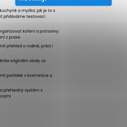
uchyně a myčka: jak je to s
oč přidáváme testovací
rganizovat koření a potraviny:
ní z praxe
mít přehled o rodině, práci i
nila originální obaly za
mít pořádek v kosmetice a
na přehledný systém s
ózami