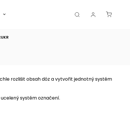
Boxy, dózy, kořenky, skleničky
Akce
Diá
CUKR
hle rozlišit obsah dóz a vytvořit jednotný systém
k ucelený systém označení.