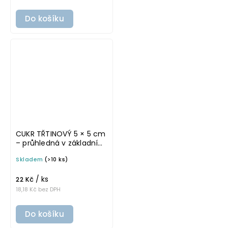
Do košíku
CUKR TŘTINOVÝ 5 × 5 cm
– průhledná v základním
písmu, omyvatelná
Skladem
(>10 ks)
samolepka na
potravinové dózy
/ ks
22 Kč
18,18 Kč bez DPH
Do košíku