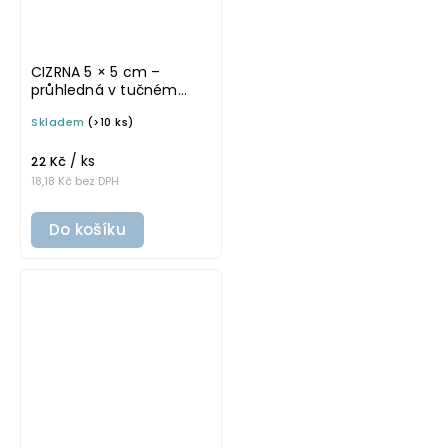
CIZRNA 5 × 5 cm –
průhledná v tučném
písmu, omyvatelná
Skladem
(>10 ks)
samolepka na
potravinové dózy
/ ks
22 Kč
18,18 Kč bez DPH
Do košíku