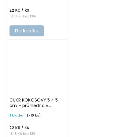
na potravinové dózy
/ ks
22 Kč
18,18 Kč bez DPH
Do košíku
CUKR KOKOSOVÝ 5 × 5
cm – průhledná v
základním písmu,
Skladem
(>10 ks)
omyvatelná samolepka
na potravinové dózy
/ ks
22 Kč
18,18 Kč bez DPH