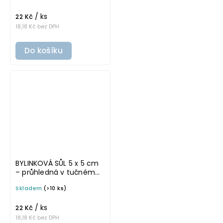
potravinové dózy
/ ks
22 Kč
18,18 Kč bez DPH
Do košíku
BYLINKOVÁ SŮL 5 x 5 cm
– průhledná v tučném
písmu, omyvatelná
Skladem
(>10 ks)
samolepka na
potravinové dózy
/ ks
22 Kč
18,18 Kč bez DPH