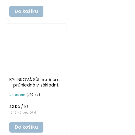
Do košíku
BYLINKOVÁ SŮL 5 x 5 cm
– průhledná v základním
písmu, omyvatelná
Skladem
(>10 ks)
samolepka na
potravinové dózy
/ ks
22 Kč
18,18 Kč bez DPH
Do košíku