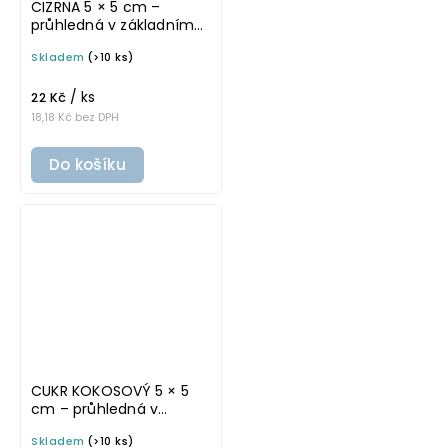
CIZRNA 5 × 5 cm –
průhledná v základním
písmu, omyvatelná
Skladem
(>10 ks)
samolepka na
potravinové dózy
/ ks
22 Kč
18,18 Kč bez DPH
Do košíku
CUKR KOKOSOVÝ 5 × 5
cm – průhledná v
tučném písmu,
Skladem
(>10 ks)
omyvatelná samolepka