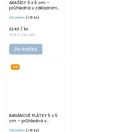
ARAŠÍDY 5 x 5 cm –
průhledná v základním
písmu, omyvatelná
Skladem
(>10 ks)
samolepka na
potravinové dózy
/ ks
22 Kč
18,18 Kč bez DPH
Do košíku
TIP
BANÁNOVÉ PLÁTKY 5 x 5
cm – průhledná v
tučném písmu,
Skladem
(>10 ks)
omyvatelná samolepka