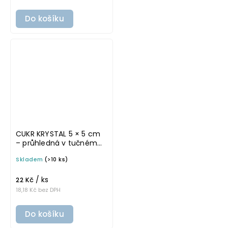
Do košíku
CUKR KRYSTAL 5 × 5 cm
– průhledná v tučném
písmu, omyvatelná
Skladem
(>10 ks)
samolepka na
potravinové dózy
/ ks
22 Kč
18,18 Kč bez DPH
Do košíku