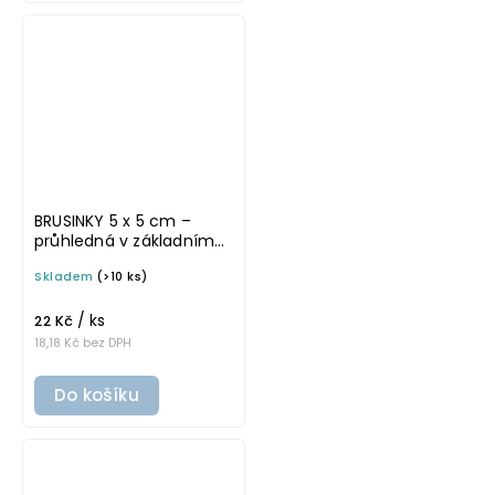
BRUSINKY 5 x 5 cm –
průhledná v základním
písmu, omyvatelná
Skladem
(>10 ks)
samolepka na
potravinové dózy
/ ks
22 Kč
18,18 Kč bez DPH
Do košíku