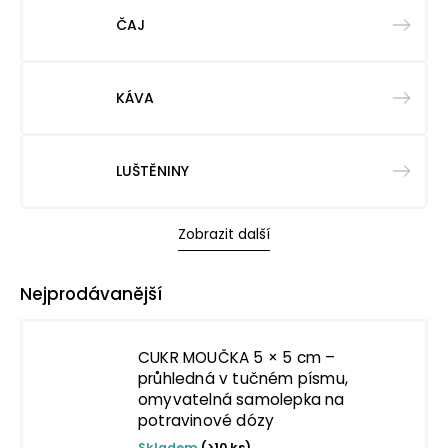
ČAJ
KÁVA
LUŠTĚNINY
Zobrazit další
Nejprodávanější
CUKR MOUČKA 5 × 5 cm –
průhledná v tučném písmu,
omyvatelná samolepka na
potravinové dózy
Skladem
(>10 ks)