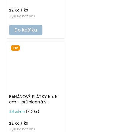
na potravinové dózy
/ ks
22 Kč
18,18 Kč bez DPH
Do košíku
TIP
BANÁNOVÉ PLÁTKY 5 x 5
cm – průhledná v
základním písmu,
Skladem
(>10 ks)
omyvatelná samolepka
na potravinové dózy
/ ks
22 Kč
18,18 Kč bez DPH