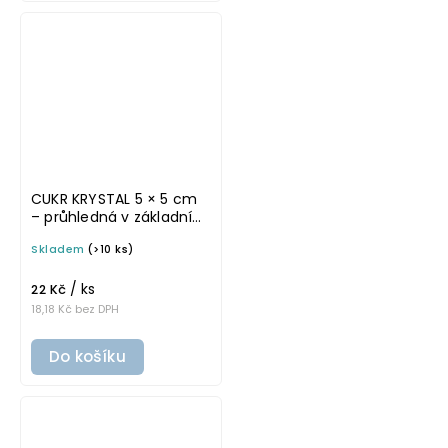
CUKR KRYSTAL 5 × 5 cm
– průhledná v základním
písmu, omyvatelná
Skladem
(>10 ks)
samolepka na
potravinové dózy
/ ks
22 Kč
18,18 Kč bez DPH
Do košíku