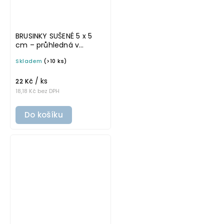
BRUSINKY SUŠENÉ 5 x 5
cm – průhledná v
základním písmu,
Skladem
(>10 ks)
omyvatelná samolepka
na potravinové dózy
/ ks
22 Kč
18,18 Kč bez DPH
Do košíku