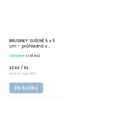
BRUSINKY SUŠENÉ 5 x 5
cm – průhledná v
tučném písmu,
Skladem
(>10 ks)
omyvatelná samolepka
na potravinové dózy
/ ks
22 Kč
18,18 Kč bez DPH
Do košíku