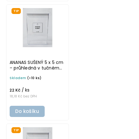
TIP
ANANAS SUŠENÝ 5 x 5 cm
– průhledná v tučném
písmu, omyvatelná
Skladem
(>10 ks)
samolepka na
potravinové dózy
/ ks
22 Kč
18,18 Kč bez DPH
Do košíku
TIP