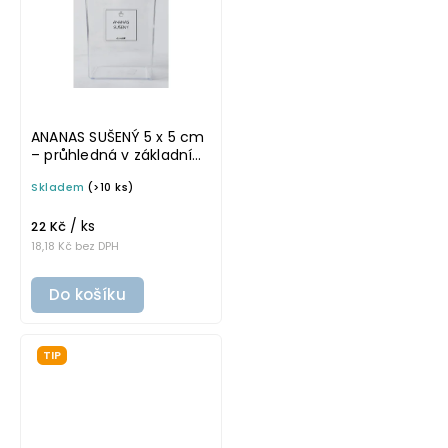
ANANAS SUŠENÝ 5 x 5 cm
– průhledná v základním
písmu, omyvatelná
Skladem
(>10 ks)
samolepka na
potravinové dózy
/ ks
22 Kč
18,18 Kč bez DPH
Do košíku
TIP