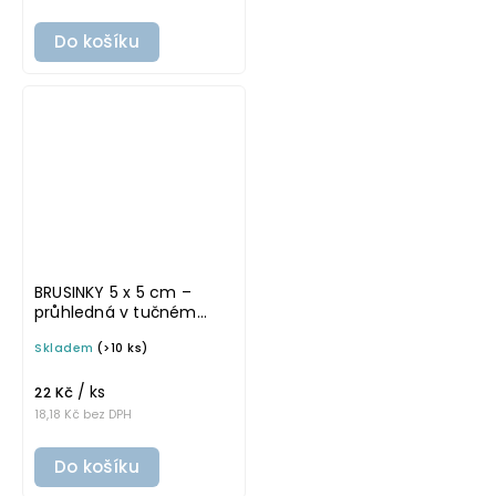
Do košíku
BRUSINKY 5 x 5 cm –
průhledná v tučném
písmu, omyvatelná
Skladem
(>10 ks)
samolepka na
potravinové dózy
/ ks
22 Kč
18,18 Kč bez DPH
Do košíku