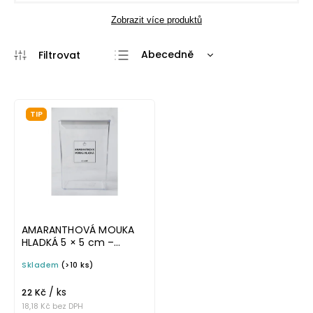
Zobrazit více produktů
Abecedně
Nejlevnější
Nejdražší
TIP
Nejprodávanější
AMARANTHOVÁ MOUKA
HLADKÁ 5 × 5 cm –
průhledná v tučném
Skladem
(>10 ks)
písmu, omyvatelná
samolepka na
/ ks
potravinové dózy
22 Kč
18,18 Kč bez DPH