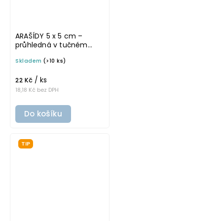
ARAŠÍDY 5 x 5 cm –
průhledná v tučném
písmu, omyvatelná
Skladem
(>10 ks)
samolepka na
potravinové dózy
/ ks
22 Kč
18,18 Kč bez DPH
Do košíku
TIP