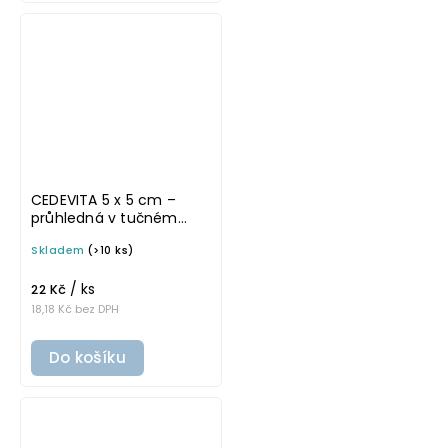
CEDEVITA 5 x 5 cm –
průhledná v tučném
písmu, omyvatelná
Skladem
(>10 ks)
samolepka na
potravinové láhve
/ ks
22 Kč
18,18 Kč bez DPH
Do košíku