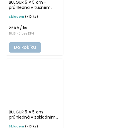
BULGUR 5 × 5 cm –
průhledná v tučném
písmu, omyvatelná
Skladem
(>10 ks)
samolepka na
potravinové dózy
/ ks
22 Kč
18,18 Kč bez DPH
Do košíku
BULGUR 5 × 5 cm –
průhledná v základním
písmu, omyvatelná
Skladem
(>10 ks)
samolepka na