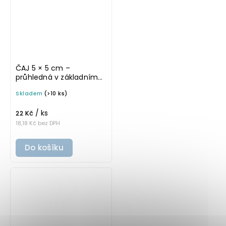
ČAJ 5 × 5 cm –
průhledná v základním
písmu, omyvatelná
Skladem
(>10 ks)
samolepka na
potravinové dózy
/ ks
22 Kč
18,18 Kč bez DPH
Do košíku