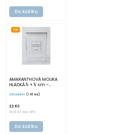
Do košíku
TIP
AMARANTHOVÁ MOUKA
HLADKÁ 5 × 5 cm –
průhledná v základním
Skladem
(>10 ks)
písmu, omyvatelná
samolepka na
potravinové dózy
22 Kč
18,18 Kč bez DPH
Do košíku