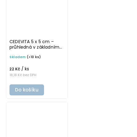
CEDEVITA 5 x 5 cm –
průhledná v základním
písmu, omyvatelná
Skladem
(>10 ks)
samolepka na
potravinové láhve
/ ks
22 Kč
18,18 Kč bez DPH
Do košíku