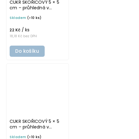
CUKR SKOŘICOVÝ 5 × 5
cm – průhledná v
tučném písmu,
Skladem
(>10 ks)
omyvatelná samolepka
na potravinové dózy
/ ks
22 Kč
18,18 Kč bez DPH
Do košíku
CUKR SKOŘICOVÝ 5 × 5
cm – průhledná v
základním písmu,
Skladem
(>10 ks)
omyvatelná samolepka