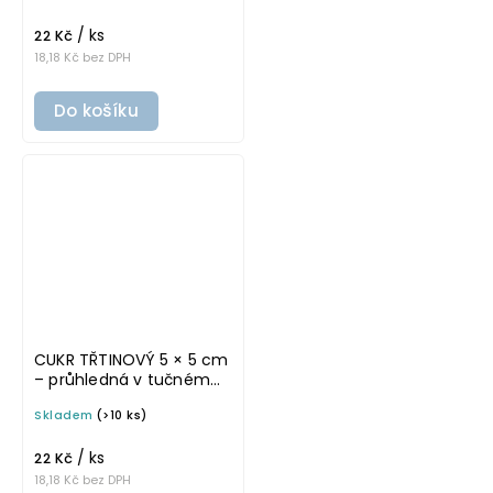
na potravinové dózy
/ ks
22 Kč
18,18 Kč bez DPH
Do košíku
CUKR TŘTINOVÝ 5 × 5 cm
– průhledná v tučném
písmu, omyvatelná
Skladem
(>10 ks)
samolepka na
potravinové dózy
/ ks
22 Kč
18,18 Kč bez DPH