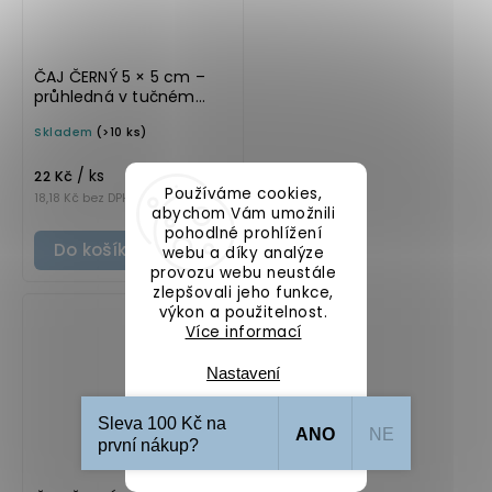
ČAJ ČERNÝ 5 × 5 cm –
průhledná v tučném
písmu, omyvatelná
Skladem
(>10 ks)
samolepka na
potravinové dózy
/ ks
22 Kč
Používáme cookies,
18,18 Kč bez DPH
abychom Vám umožnili
pohodlné prohlížení
Do košíku
webu a díky analýze
provozu webu neustále
zlepšovali jeho funkce,
výkon a použitelnost.
Více informací
Nastavení
Sleva 100 Kč na
ANO
NE
Souhlasím
první nákup?