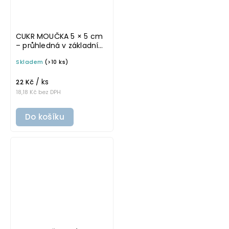
CUKR MOUČKA 5 × 5 cm
– průhledná v základním
písmu, omyvatelná
Skladem
(>10 ks)
samolepka na
potravinové dózy
/ ks
22 Kč
18,18 Kč bez DPH
Do košíku