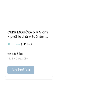
CUKR MOUČKA 5 × 5 cm
– průhledná v tučném
písmu, omyvatelná
Skladem
(>10 ks)
samolepka na
potravinové dózy
/ ks
22 Kč
18,18 Kč bez DPH
Do košíku