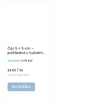
ČAJ 5 × 5 cm –
průhledná v tučném
písmu, omyvatelná
Skladem
(>10 ks)
samolepka na
potravinové dózy
/ ks
22 Kč
18,18 Kč bez DPH
Do košíku