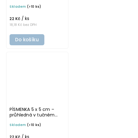
písmu, omyvatelná
Skladem
(>10 ks)
samolepka na
potravinové dózy
/ ks
22 Kč
18,18 Kč bez DPH
Do košíku
PÍSMENKA 5 x 5 cm –
průhledná v tučném
písmu, omyvatelná
Skladem
(>10 ks)
samolepka na
potravinové dózy
/ ks
22 Kč