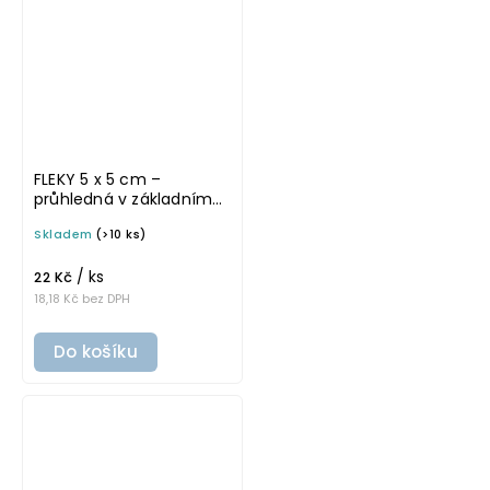
FLEKY 5 x 5 cm –
průhledná v základním
písmu, omyvatelná
Skladem
(>10 ks)
samolepka na
potravinové dózy
/ ks
22 Kč
18,18 Kč bez DPH
Do košíku