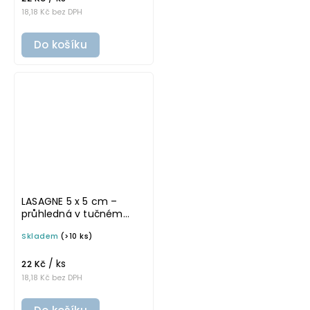
18,18 Kč bez DPH
Do košíku
LASAGNE 5 x 5 cm –
průhledná v tučném
písmu, omyvatelná
Skladem
(>10 ks)
samolepka na
potravinové dózy
/ ks
22 Kč
18,18 Kč bez DPH