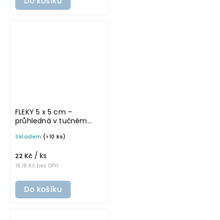
Do košíku
FLEKY 5 x 5 cm –
průhledná v tučném
písmu, omyvatelná
Skladem
(>10 ks)
samolepka na
potravinové dózy
/ ks
22 Kč
18,18 Kč bez DPH
Do košíku