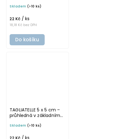
písmu, omyvatelná
Skladem
(>10 ks)
samolepka na
potravinové dózy
/ ks
22 Kč
18,18 Kč bez DPH
Do košíku
TAGLIATELLE 5 x 5 cm –
průhledná v základním
písmu, omyvatelná
Skladem
(>10 ks)
samolepka na
potravinové dózy
/ ks
22 Kč