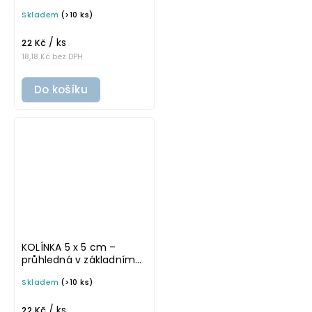
písmu, omyvatelná
Skladem
(>10 ks)
samolepka na
potravinové dózy
/ ks
22 Kč
18,18 Kč bez DPH
Do košíku
KOLÍNKA 5 x 5 cm –
průhledná v základním
písmu, omyvatelná
Skladem
(>10 ks)
samolepka na
potravinové dózy
/ ks
22 Kč