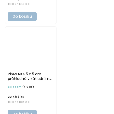
18,18 Kč bez DPH
Do košíku
PÍSMENKA 5 x 5 cm –
průhledná v základním
písmu, omyvatelná
Skladem
(>10 ks)
samolepka na
potravinové dózy
/ ks
22 Kč
18,18 Kč bez DPH