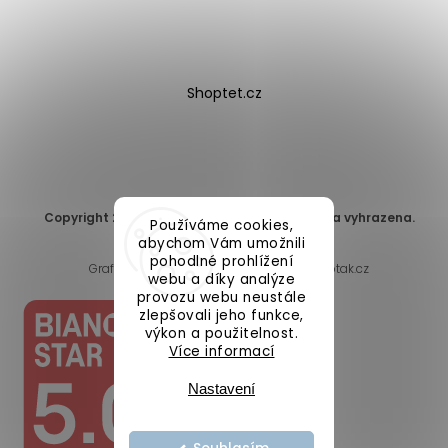
Shoptet.cz
Copyright 2026
DomaLEP s.r.o.
. Všechna práva vyhrazena.
Používáme cookies,
Upravit nastavení cookies
abychom Vám umožnili
pohodlné prohlížení
Grafický návrh vytvořil a nakódoval
Shoptak.cz
webu a díky analýze
provozu webu neustále
zlepšovali jeho funkce,
výkon a použitelnost.
Více informací
Nastavení