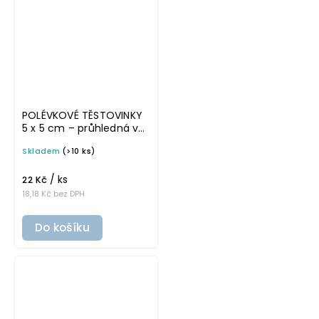
POLÉVKOVÉ TĚSTOVINKY
5 x 5 cm – průhledná v
základním písmu,
Skladem
(>10 ks)
omyvatelná samolepka
na potravinové dózy
/ ks
22 Kč
18,18 Kč bez DPH
Do košíku