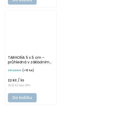
TARHOŇA 5 x 5 cm –
průhledná v základním
písmu, omyvatelná
Skladem
(>10 ks)
samolepka na
potravinové dózy
/ ks
22 Kč
18,18 Kč bez DPH
Do košíku