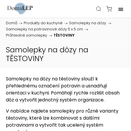
Domů
/
Produkty do kuchyně
/
Samolepky na dózy
/
Samolepky na potravinové dózy 5 x 5 cm
/
Průhledné samolepky
/
TĚSTOVINY
Samolepky na dózy na
TĚSTOVINY
Samolepky na dózy na těstoviny slouží k
přehlednému označení potravin a usnadňují
orientaci v kuchyni. Pomáhají rychle rozlišit obsah
dóz a vytvořit jednotný systém organizace.
V nabídce najdete samolepky pro různé varianty
těstoviny, které lze kombinovat s dalšími
potravinami a vytvořit tak ucelený systém