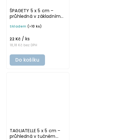
ŠPAGETY 5 x 5 cm –
průhledná v základním
písmu, omyvatelná
Skladem
(>10 ks)
samolepka na
potravinové dózy
/ ks
22 Kč
18,18 Kč bez DPH
Do košíku
TAGLIATELLE 5 x 5 cm –
průhledná v tučném