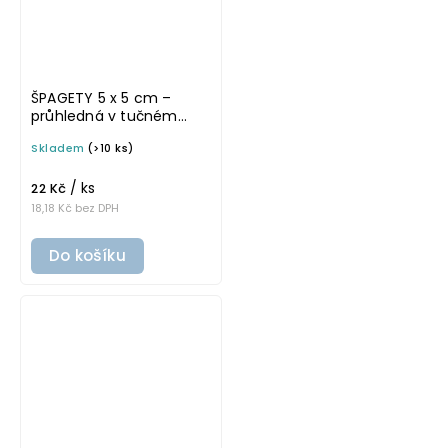
ŠPAGETY 5 x 5 cm –
průhledná v tučném
písmu, omyvatelná
Skladem
(>10 ks)
samolepka na
potravinové dózy
/ ks
22 Kč
18,18 Kč bez DPH
Do košíku