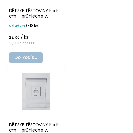
DĚTSKÉ TĚSTOVINY 5 x 5
cm – průhledná v
tučném písmu,
Skladem
(>10 ks)
omyvatelná samolepka
na potravinové dózy
/ ks
22 Kč
18,18 Kč bez DPH
Do košíku
DĚTSKÉ TĚSTOVINY 5 x 5
cm – průhledná v