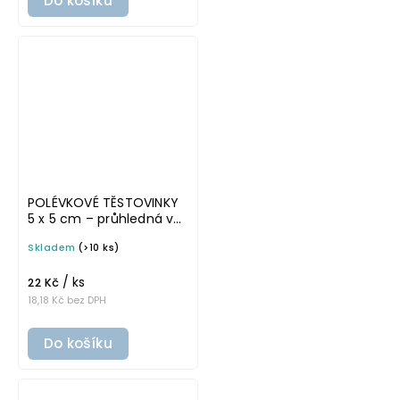
Do košíku
POLÉVKOVÉ TĚSTOVINKY
5 x 5 cm – průhledná v
tučném písmu,
Skladem
(>10 ks)
omyvatelná samolepka
na potravinové dózy
/ ks
22 Kč
18,18 Kč bez DPH
Do košíku