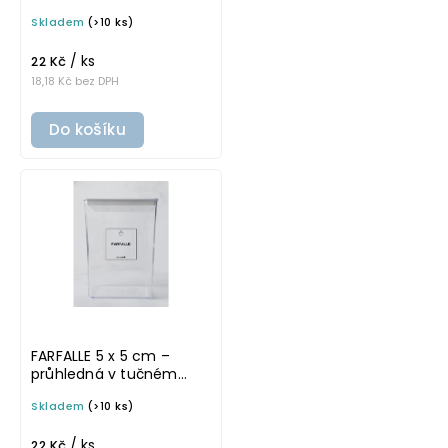
základním písmu,
Skladem
(>10 ks)
omyvatelná samolepka
na potravinové dózy
/ ks
22 Kč
18,18 Kč bez DPH
Do košíku
FARFALLE 5 x 5 cm –
průhledná v tučném
písmu, omyvatelná
Skladem
(>10 ks)
samolepka na
potravinové dózy
/ ks
22 Kč