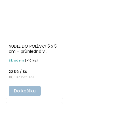
NUDLE DO POLÉVKY 5 x 5
cm – průhledná v
tučném písmu,
Skladem
(>10 ks)
omyvatelná samolepka
na potravinové dózy
/ ks
22 Kč
18,18 Kč bez DPH
Do košíku