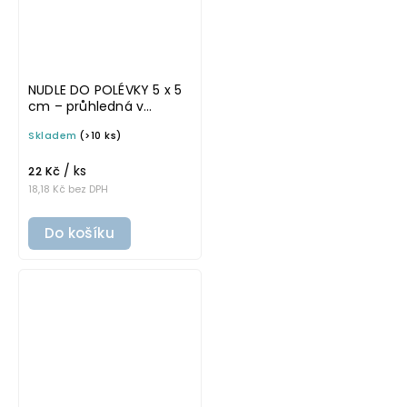
NUDLE DO POLÉVKY 5 x 5
cm – průhledná v
základním písmu,
Skladem
(>10 ks)
omyvatelná samolepka
na potravinové dózy
/ ks
22 Kč
18,18 Kč bez DPH
Do košíku