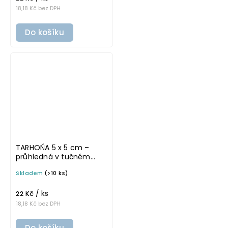
18,18 Kč bez DPH
Do košíku
TARHOŇA 5 x 5 cm –
průhledná v tučném
písmu, omyvatelná
Skladem
(>10 ks)
samolepka na
potravinové dózy
/ ks
22 Kč
18,18 Kč bez DPH
Do košíku