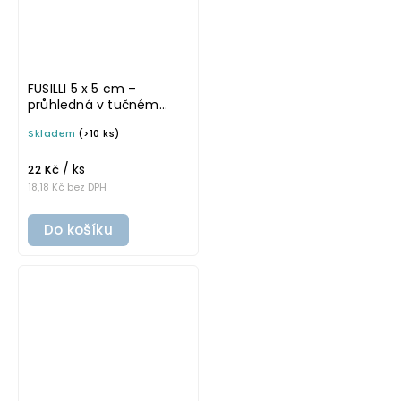
FUSILLI 5 x 5 cm –
průhledná v tučném
písmu, omyvatelná
Skladem
(>10 ks)
samolepka na
potravinové dózy
/ ks
22 Kč
18,18 Kč bez DPH
Do košíku