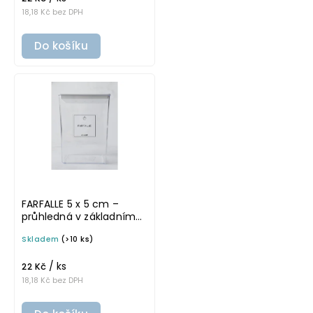
18,18 Kč bez DPH
Do košíku
FARFALLE 5 x 5 cm –
průhledná v základním
písmu, omyvatelná
Skladem
(>10 ks)
samolepka na
potravinové dózy
/ ks
22 Kč
18,18 Kč bez DPH