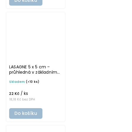
Do košíku
LASAGNE 5 x 5 cm –
průhledná v základním
písmu, omyvatelná
Skladem
(>10 ks)
samolepka na
potravinové dózy
/ ks
22 Kč
18,18 Kč bez DPH
Do košíku