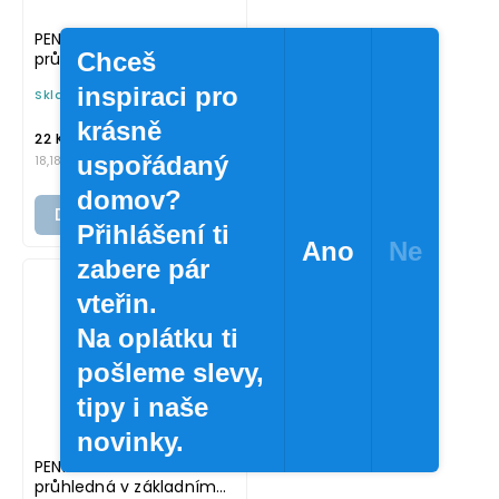
PENNE 5 x 5 cm –
Chceš
průhledná v tučném
písmu, omyvatelná
inspiraci pro
Skladem
(>10 ks)
samolepka na
potravinové dózy
krásně
/ ks
22 Kč
uspořádaný
18,18 Kč bez DPH
domov?
Do košíku
Přihlášení ti
Ano
Ne
zabere pár
vteřin.
Na oplátku ti
pošleme slevy,
tipy i naše
novinky.
PENNE 5 x 5 cm –
průhledná v základním