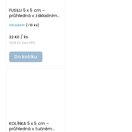
FUSILLI 5 x 5 cm –
průhledná v základním
písmu, omyvatelná
Skladem
(>10 ks)
samolepka na
potravinové dózy
/ ks
22 Kč
18,18 Kč bez DPH
Do košíku
KOLÍNKA 5 x 5 cm –
průhledná v tučném