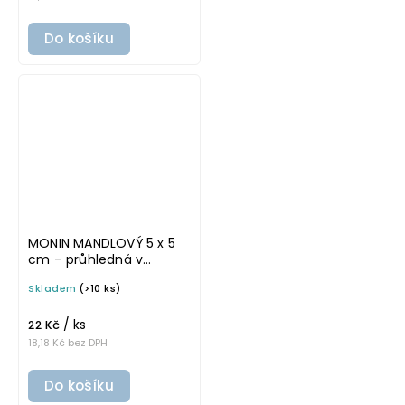
Do košíku
MONIN MANDLOVÝ 5 x 5
cm – průhledná v
základním písmu,
Skladem
(>10 ks)
omyvatelná samolepka
na potravinové láhve
/ ks
22 Kč
18,18 Kč bez DPH
Do košíku