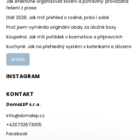
Jak efektivně organizovat koření a potraviny: provázaná
řešení z praxe
Diář 2026: Jak mít přehled o rodině, práci i sobě
Proč jsem vyměnila originální obaly za úložné boxy
Koupelna: Jak mít pořádek v kosmetice a přípravcích
Kuchyně: Jak na přehledný systém s kořenkami a dózami
Archiv
INSTAGRAM
KONTAKT
DomaLEP s.r.o.
info
@
domalep.cz
+420732673005
Facebook