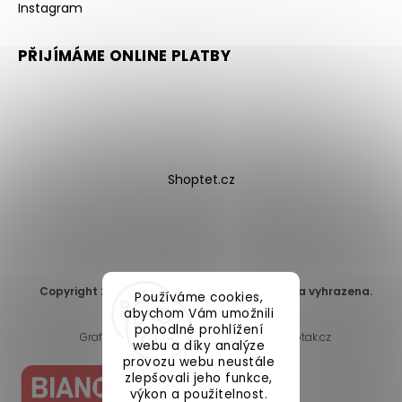
Instagram
PŘIJÍMÁME ONLINE PLATBY
Shoptet.cz
Copyright 2026
DomaLEP s.r.o.
. Všechna práva vyhrazena.
Používáme cookies,
Upravit nastavení cookies
abychom Vám umožnili
pohodlné prohlížení
Grafický návrh vytvořil a nakódoval
Shoptak.cz
webu a díky analýze
provozu webu neustále
zlepšovali jeho funkce,
výkon a použitelnost.