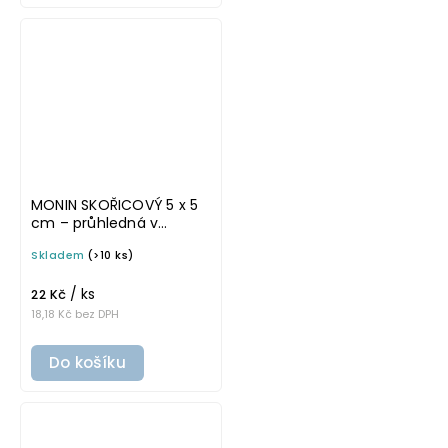
MONIN SKOŘICOVÝ 5 x 5
cm – průhledná v
tučném písmu,
Skladem
(>10 ks)
omyvatelná samolepka
na potravinové láhve
/ ks
22 Kč
18,18 Kč bez DPH
Do košíku