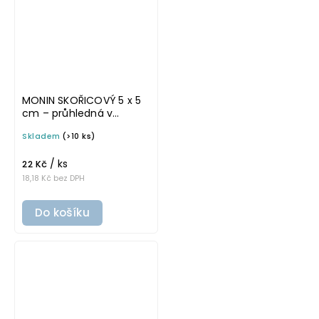
MONIN SKOŘICOVÝ 5 x 5
cm – průhledná v
základním písmu,
Skladem
(>10 ks)
omyvatelná samolepka
na potravinové láhve
/ ks
22 Kč
18,18 Kč bez DPH
Do košíku