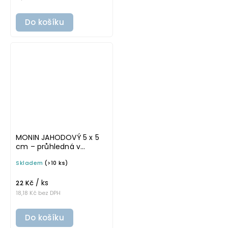
Do košíku
MONIN JAHODOVÝ 5 x 5
cm – průhledná v
tučném písmu,
Skladem
(>10 ks)
omyvatelná samolepka
na potravinové láhve
/ ks
22 Kč
18,18 Kč bez DPH
Do košíku