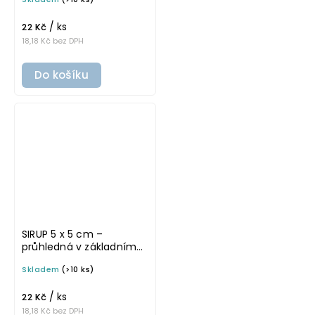
samolepka na
potravinové láhve
/ ks
22 Kč
18,18 Kč bez DPH
Do košíku
SIRUP 5 x 5 cm –
průhledná v základním
písmu, omyvatelná
Skladem
(>10 ks)
samolepka na
potravinové láhve
/ ks
22 Kč
18,18 Kč bez DPH