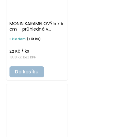
MONIN KARAMELOVÝ 5 x 5
cm – průhledná v
základním písmu,
Skladem
(>10 ks)
omyvatelná samolepka
na potravinové láhve
/ ks
22 Kč
18,18 Kč bez DPH
Do košíku