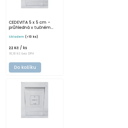
CEDEVITA 5 x 5 cm –
průhledná v tučném
písmu, omyvatelná
Skladem
(>10 ks)
samolepka na
potravinové láhve
/ ks
22 Kč
18,18 Kč bez DPH
Do košíku