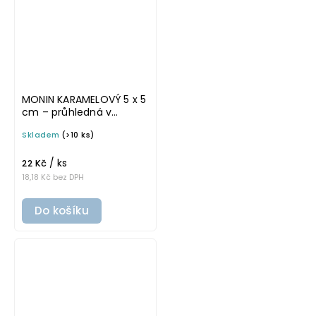
MONIN KARAMELOVÝ 5 x 5
cm – průhledná v
tučném písmu,
Skladem
(>10 ks)
omyvatelná samolepka
na potravinové láhve
/ ks
22 Kč
18,18 Kč bez DPH
Do košíku