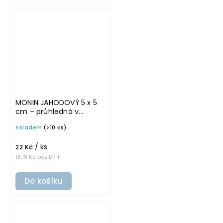
MONIN JAHODOVÝ 5 x 5
cm – průhledná v
základním písmu,
Skladem
(>10 ks)
omyvatelná samolepka
na potravinové láhve
/ ks
22 Kč
18,18 Kč bez DPH
Do košíku