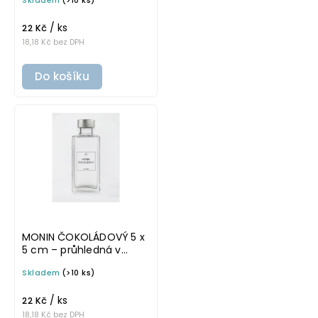
Skladem
(>10 ks)
omyvatelná samolepka
na potravinové láhve
/ ks
22 Kč
18,18 Kč bez DPH
Do košíku
MONIN ČOKOLÁDOVÝ 5 x
5 cm – průhledná v
základním písmu,
Skladem
(>10 ks)
omyvatelná samolepka
na potravinové láhve
/ ks
22 Kč
18,18 Kč bez DPH