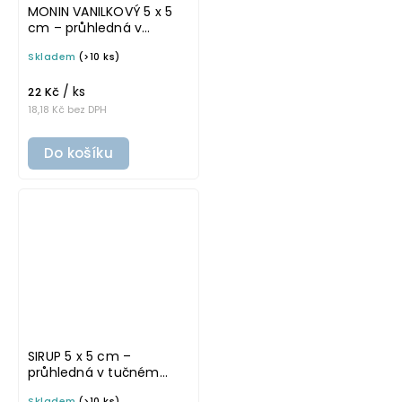
MONIN VANILKOVÝ 5 x 5
cm – průhledná v
základním písmu,
Skladem
(>10 ks)
omyvatelná samolepka
na potravinové láhve
/ ks
22 Kč
18,18 Kč bez DPH
Do košíku
SIRUP 5 x 5 cm –
průhledná v tučném
písmu, omyvatelná
Skladem
(>10 ks)