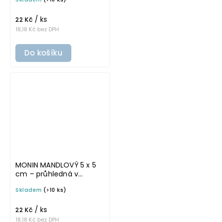
omyvatelná samolepka
na potravinové láhve
/ ks
22 Kč
18,18 Kč bez DPH
Do košíku
MONIN MANDLOVÝ 5 x 5
cm – průhledná v
tučném písmu,
Skladem
(>10 ks)
omyvatelná samolepka
na potravinové láhve
/ ks
22 Kč
18,18 Kč bez DPH