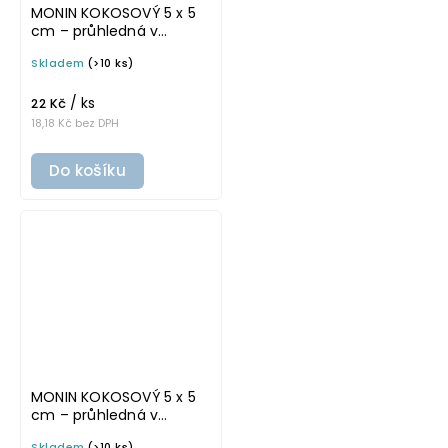
MONIN KOKOSOVÝ 5 x 5
cm – průhledná v
tučném písmu,
Skladem
(>10 ks)
omyvatelná samolepka
na potravinové láhve
/ ks
22 Kč
18,18 Kč bez DPH
Do košíku
MONIN KOKOSOVÝ 5 x 5
cm – průhledná v
základním písmu,
Skladem
(>10 ks)