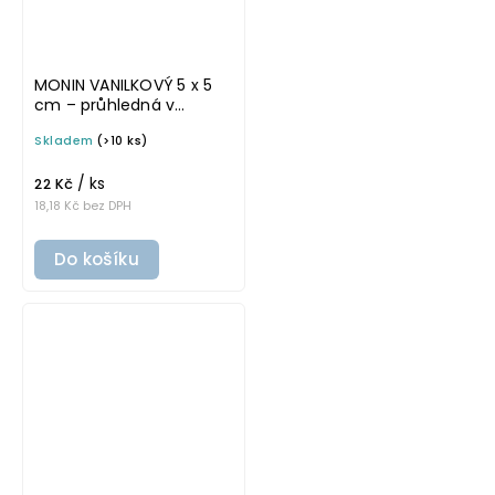
MONIN VANILKOVÝ 5 x 5
cm – průhledná v
tučném písmu,
Skladem
(>10 ks)
omyvatelná samolepka
na potravinové láhve
/ ks
22 Kč
18,18 Kč bez DPH
Do košíku