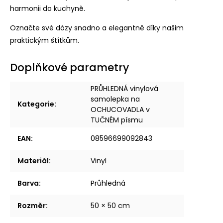
harmonii do kuchyně.
Označte své dózy snadno a elegantně díky našim
praktickým štítkům.
Doplňkové parametry
PRŮHLEDNÁ vinylová
samolepka na
Kategorie
:
OCHUCOVADLA v
TUČNÉM písmu
EAN
:
08596699092843
Materiál
:
Vinyl
Barva
:
Průhledná
Rozměr
:
50 × 50 cm