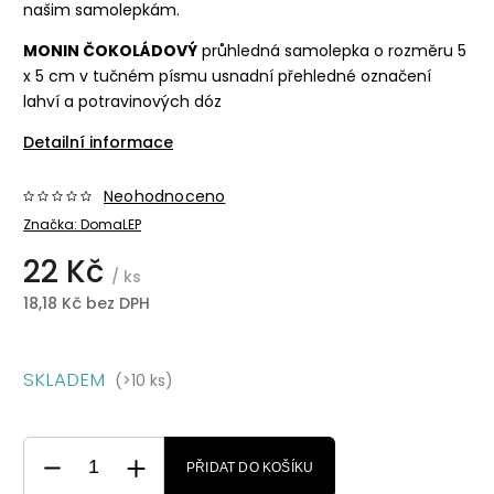
našim samolepkám.
MONIN ČOKOLÁDOVÝ
průhledná samolepka o rozměru 5
x 5 cm v tučném písmu usnadní přehledné označení
lahví a potravinových dóz
Detailní informace
Neohodnoceno
Značka:
DomaLEP
22 Kč
/ ks
18,18 Kč bez DPH
SKLADEM
(>10 ks)
PŘIDAT DO KOŠÍKU