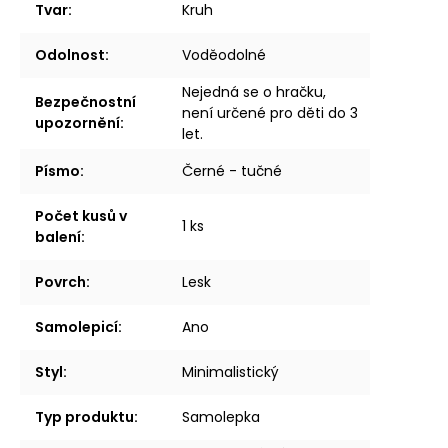
Tvar
:
Kruh
Odolnost
:
Voděodolné
Nejedná se o hračku,
Bezpečnostní
není určené pro děti do 3
upozornění
:
let.
Písmo
:
Černé - tučné
Počet kusů v
1 ks
balení
:
Povrch
:
Lesk
Samolepicí
:
Ano
Styl
:
Minimalistický
Typ produktu
:
Samolepka