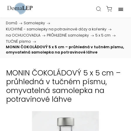
Domů
/
Samolepky
/
KUCHYNĚ - samolepky na potravinové dózy a kořenky
/
na OCHUCOVADLA
/
PRŮHLEDNÉ samolepky
/
5 x 5 cm
/
TUČNÉ písmo
/
MONIN ČOKOLÁDOVÝ 5 x 5 cm – průhledná v tučném písmu,
omyvatelná samolepka na potravinové láhve
MONIN ČOKOLÁDOVÝ 5 x 5 cm –
průhledná v tučném písmu,
omyvatelná samolepka na
potravinové láhve