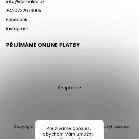
info
@
domalep.cz
+420732673005
Facebook
Instagram
PŘIJÍMÁME ONLINE PLATBY
Shoptet.cz
Copyright 2026
DomaLEP s.r.o.
. Všechna práva vyhrazena.
Používáme cookies,
Upravit nastavení cookies
abychom Vám umožnili