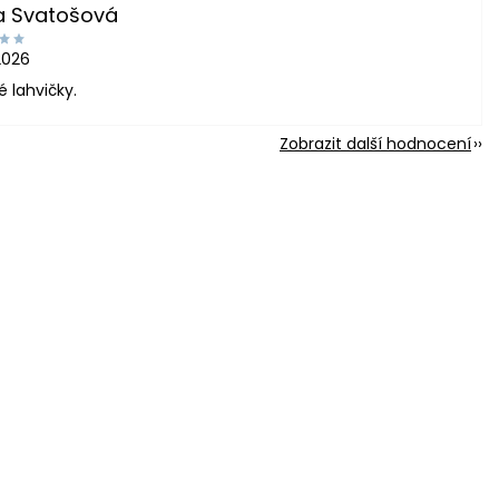
a Svatošová
2026
é lahvičky.
Zobrazit další hodnocení