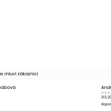
Švábová
And
21.5.
dopor