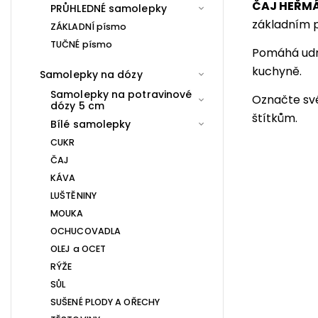
ČAJ HEŘM
PRŮHLEDNÉ samolepky
základním 
ZÁKLADNÍ písmo
TUČNÉ písmo
Pomáhá udrž
kuchyně.
Samolepky na dózy
Samolepky na potravinové
Označte sv
dózy 5 cm
štítkům.
Bílé samolepky
CUKR
ČAJ
KÁVA
LUŠTĚNINY
MOUKA
OCHUCOVADLA
OLEJ a OCET
RÝŽE
SŮL
SUŠENÉ PLODY A OŘECHY