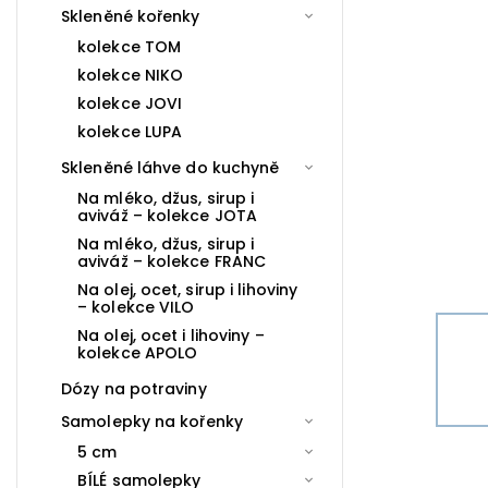
Skleněné kořenky
kolekce TOM
kolekce NIKO
kolekce JOVI
kolekce LUPA
Skleněné láhve do kuchyně
Na mléko, džus, sirup i
aviváž – kolekce JOTA
Na mléko, džus, sirup i
aviváž – kolekce FRANC
Na olej, ocet, sirup i lihoviny
– kolekce VILO
Na olej, ocet i lihoviny –
kolekce APOLO
Dózy na potraviny
Samolepky na kořenky
5 cm
BÍLÉ samolepky