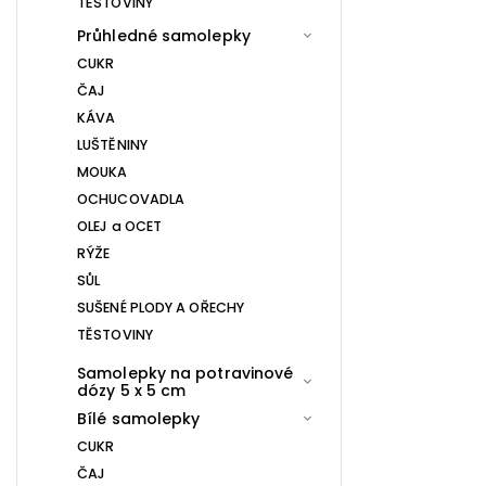
TĚSTOVINY
Průhledné samolepky
CUKR
ČAJ
KÁVA
LUŠTĚNINY
MOUKA
OCHUCOVADLA
OLEJ a OCET
RÝŽE
SŮL
SUŠENÉ PLODY A OŘECHY
TĚSTOVINY
Samolepky na potravinové
dózy 5 x 5 cm
Bílé samolepky
CUKR
ČAJ