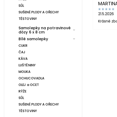
MARTIN
SŮL
SUŠENÉ PLODY A OŘECHY
21.5.2026
TĚSTOVINY
Krásné zb
Samolepky na potravinové
dózy 6 x 8 cm
Bílé samolepky
CUKR
ČAJ
KÁVA
LUŠTĚNINY
MOUKA
OCHUCOVADLA
OLEJ a OCET
RÝŽE
SŮL
SUŠENÉ PLODY A OŘECHY
TĚSTOVINY