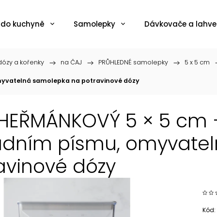
 do kuchyně
Samolepky
Dávkovače a lahve
ózy a kořenky
/
na ČAJ
/
PRŮHLEDNÉ samolepky
/
5 x 5 cm
myvatelná samolepka na potravinové dózy
HEŘMÁNKOVÝ 5 × 5 cm 
adním písmu, omyvate
avinové dózy
Kód: