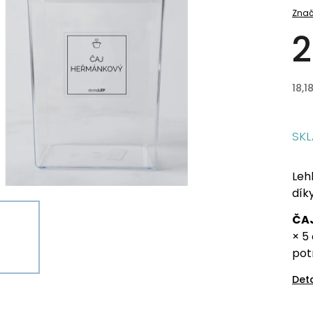
Znač
2
18,1
SK
Leh
dík
ČA
× 5
pot
Det