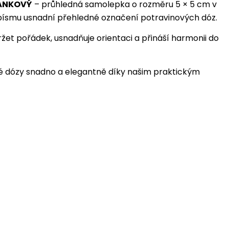
ÁNKOVÝ
– průhledná samolepka o rozměru 5 × 5 cm v
písmu usnadní přehledné označení potravinových dóz.
et pořádek, usnadňuje orientaci a přináší harmonii do
é dózy snadno a elegantně díky našim praktickým