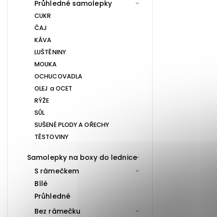
Průhledné samolepky
CUKR
ČAJ
KÁVA
LUŠTĚNINY
MOUKA
OCHUCOVADLA
OLEJ a OCET
RÝŽE
SŮL
SUŠENÉ PLODY A OŘECHY
TĚSTOVINY
Samolepky na boxy do lednice
S rámečkem
Bílé
Průhledné
Bez rámečku