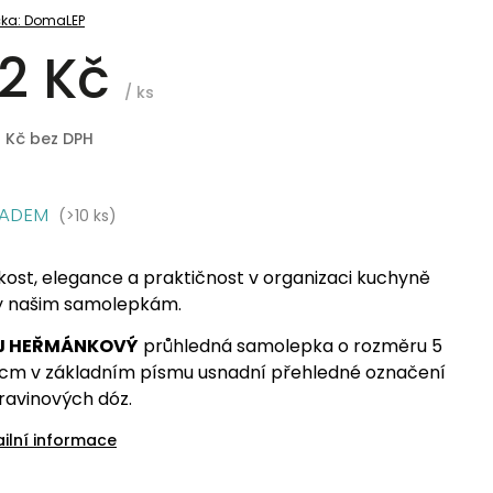
ka:
DomaLEP
2 Kč
/ ks
8 Kč bez DPH
LADEM
(>10 ks)
kost, elegance a praktičnost v organizaci kuchyně
y našim samolepkám.
J HEŘMÁNKOVÝ
průhledná samolepka o rozměru 5
 cm v základním písmu usnadní přehledné označení
ravinových dóz.
ailní informace