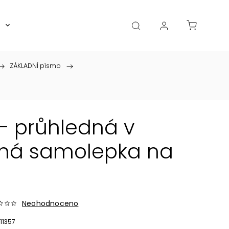
Boxy, dózy, kořenky, skleničky
Akce
Diá
/
ZÁKLADNÍ písmo
/
– průhledná v
lná samolepka na
Neohodnoceno
11357