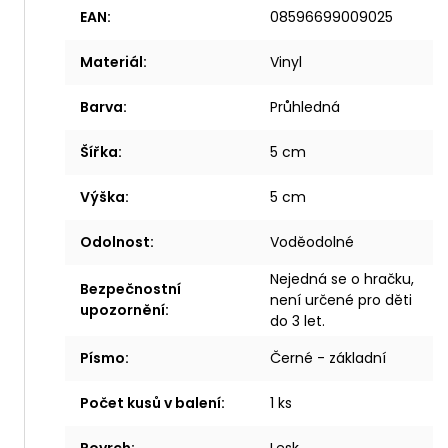
EAN
:
08596699009025
Materiál
:
Vinyl
Barva
:
Průhledná
Šířka
:
5 cm
Výška
:
5 cm
Odolnost
:
Voděodolné
Nejedná se o hračku,
Bezpečnostní
není určené pro děti
upozornění
:
do 3 let.
Písmo
:
Černé - základní
Počet kusů v balení
:
1 ks