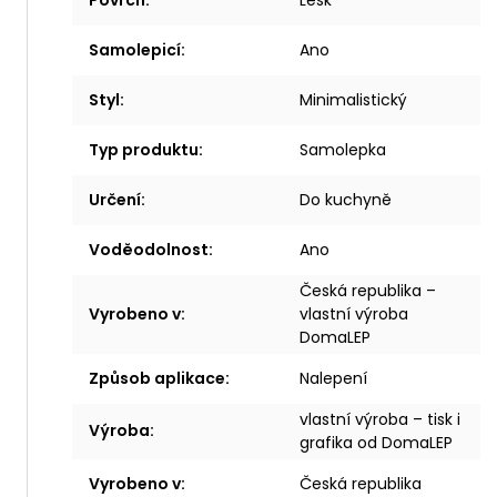
Povrch
:
Lesk
Samolepicí
:
Ano
Styl
:
Minimalistický
Typ produktu
:
Samolepka
Určení
:
Do kuchyně
Voděodolnost
:
Ano
Česká republika –
Vyrobeno v
:
vlastní výroba
DomaLEP
Způsob aplikace
:
Nalepení
vlastní výroba – tisk i
Výroba
:
grafika od DomaLEP
Vyrobeno v
:
Česká republika