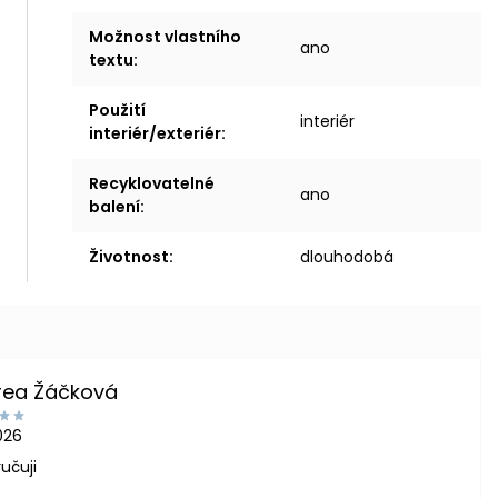
Možnost vlastního
ano
textu
:
Použití
interiér
interiér/exteriér
:
Recyklovatelné
ano
balení
:
Životnost
:
dlouhodobá
rea Žáčková
2026
učuji