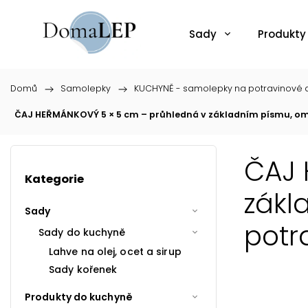
Sady
Produkty
Domů
/
Samolepky
/
KUCHYNĚ - samolepky na potravinové d
ČAJ HEŘMÁNKOVÝ 5 × 5 cm – průhledná v základním písmu, o
ČAJ 
Kategorie
zákl
Sady
potr
Sady do kuchyně
Lahve na olej, ocet a sirup
Sady kořenek
Produkty do kuchyně