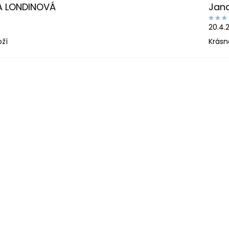
A LONDINOVÁ
Jan
20.4.
oží
Krásn