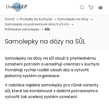
Domů
/
Produkty do kuchyně
/
Samolepky na dózy
/
Samolepky na potravinové dózy 5 x 5 cm
/
Průhledné samolepky
/
SŮL
Samolepky na dózy na SŮL
Samolepky na dózy na sůl slouží k přehlednému
označení potravin a usnadňují orientaci v kuchyni.
Pomáhají rychle rozlišit obsah dóz a vytvořit
jednotný systém organizace.
V nabídce najdete samolepky pro různé varianty
sůl, které lze kombinovat s dalšími potravinami a
vytvořit tak ucelený systém označení.