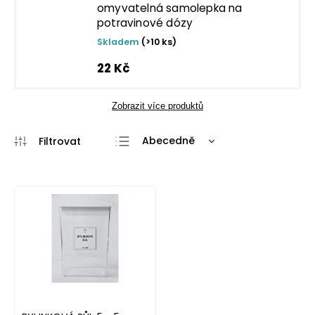
omyvatelná samolepka na
potravinové dózy
Skladem
(>10 ks)
22 Kč
Zobrazit více produktů
Abecedně
Nejlevnější
Nejdražší
Nejprodávanější