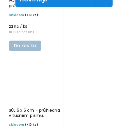
PODRAVKA 5 x 5 cm –
průhledná v základním
písmu, omyvatelná
Skladem
(>10 ks)
samolepka na
potravinové dózy
/ ks
22 Kč
18,18 Kč bez DPH
Do košíku
SŮL 5 x 5 cm – průhledná
v tučném písmu,
omyvatelná samolepka
Skladem
(>10 ks)
na potravinové dózy