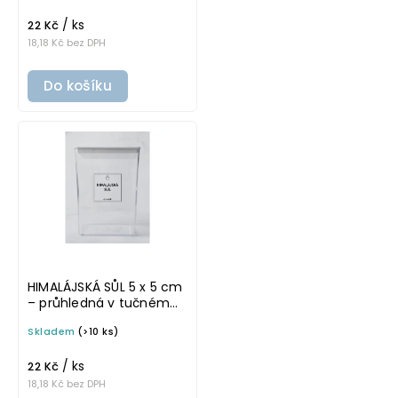
potravinové dózy
/ ks
22 Kč
18,18 Kč bez DPH
Do košíku
HIMALÁJSKÁ SŮL 5 x 5 cm
– průhledná v tučném
písmu, omyvatelná
Skladem
(>10 ks)
samolepka na
potravinové dózy
/ ks
22 Kč
18,18 Kč bez DPH