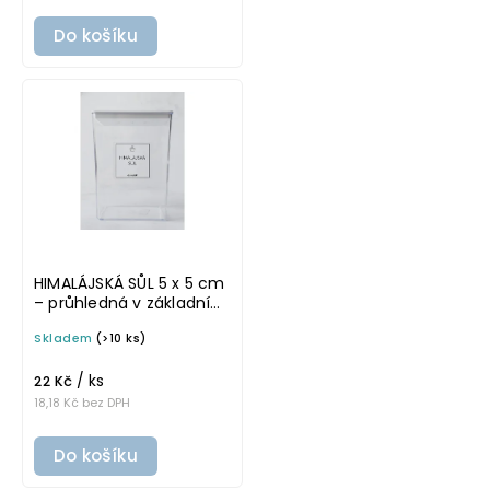
Do košíku
HIMALÁJSKÁ SŮL 5 x 5 cm
– průhledná v základním
písmu, omyvatelná
Skladem
(>10 ks)
samolepka na
potravinové dózy
/ ks
22 Kč
18,18 Kč bez DPH
Do košíku