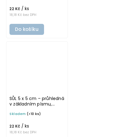
/ ks
22 Kč
18,18 Kč bez DPH
Do košíku
SŮL 5 x 5 cm – průhledná
v základním písmu,
omyvatelná samolepka
Skladem
(>10 ks)
na potravinové dózy
/ ks
22 Kč
18,18 Kč bez DPH