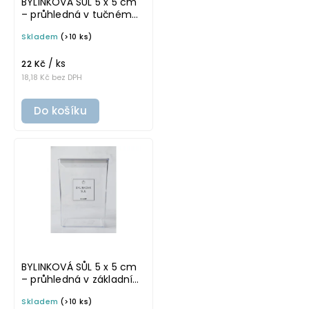
BYLINKOVÁ SŮL 5 x 5 cm
– průhledná v tučném
písmu, omyvatelná
Skladem
(>10 ks)
samolepka na
potravinové dózy
/ ks
22 Kč
18,18 Kč bez DPH
Do košíku
BYLINKOVÁ SŮL 5 x 5 cm
– průhledná v základním
písmu, omyvatelná
Skladem
(>10 ks)
samolepka na