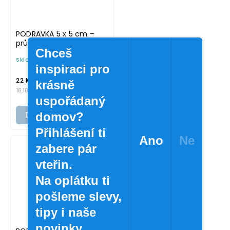
PODRAVKA 5 x 5 cm –
průhledná v tučném
Chceš
písmu, omyvatelná
Skladem
(>10 ks)
samolepka na
inspiraci pro
potravinové dózy
/ ks
22 Kč
krásně
18,18 Kč bez DPH
uspořádaný
Do košíku
domov?
Přihlášení ti
Ano
Ne
zabere pár
vteřin.
Na oplátku ti
pošleme slevy,
tipy i naše
novinky.