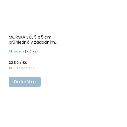
MOŘSKÁ SŮL 5 x 5 cm –
průhledná v základním
písmu, omyvatelná
Skladem
(>10 ks)
samolepka na
potravinové dózy
/ ks
22 Kč
18,18 Kč bez DPH
Do košíku