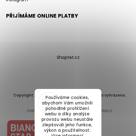
PŘIJÍMÁME ONLINE PLATBY
Shoptet.cz
Copyright 2026
DomaLEP s.r.o.
. Všechna práva vyhrazena.
Používáme cookies,
Upravit nastavení cookies
abychom Vám umožnili
pohodlné prohlížení
Grafický návrh vytvořil a nakódoval
Shoptak.cz
webu a díky analýze
provozu webu neustále
zlepšovali jeho funkce,
výkon a použitelnost.
Více informací