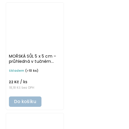
MOŘSKÁ SŮL 5 x 5 cm –
průhledná v tučném
písmu, omyvatelná
Skladem
(>10 ks)
samolepka na
potravinové dózy
/ ks
22 Kč
18,18 Kč bez DPH
Do košíku