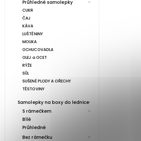
Průhledné samolepky
CUKR
ČAJ
KÁVA
LUŠTĚNINY
MOUKA
OCHUCOVADLA
OLEJ a OCET
RÝŽE
SŮL
SUŠENÉ PLODY A OŘECHY
TĚSTOVINY
Samolepky na boxy do lednice
S rámečkem
Bílé
Průhledné
Bez rámečku