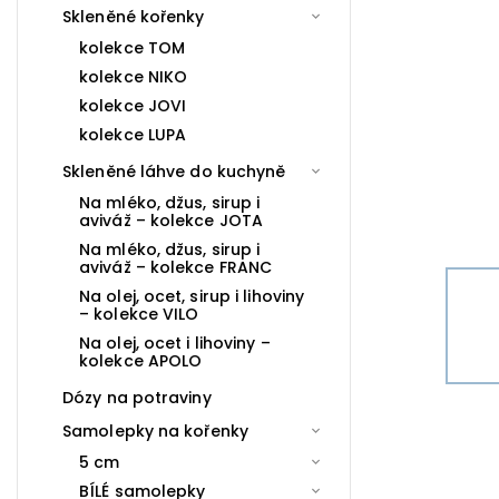
Skleněné kořenky
kolekce TOM
kolekce NIKO
kolekce JOVI
kolekce LUPA
Skleněné láhve do kuchyně
Na mléko, džus, sirup i
aviváž – kolekce JOTA
Na mléko, džus, sirup i
aviváž – kolekce FRANC
Na olej, ocet, sirup i lihoviny
– kolekce VILO
Na olej, ocet i lihoviny –
kolekce APOLO
Dózy na potraviny
Samolepky na kořenky
5 cm
BÍLÉ samolepky