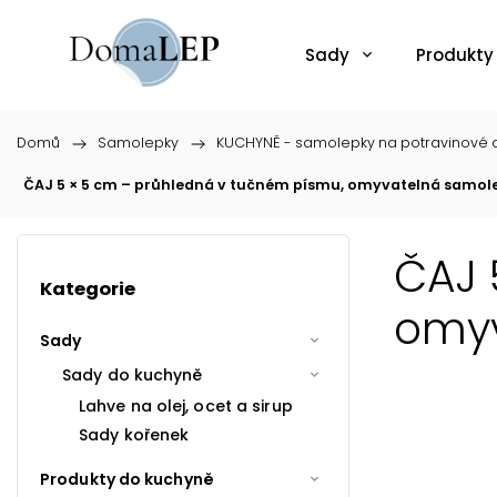
Sady
Produkty
Domů
/
Samolepky
/
KUCHYNĚ - samolepky na potravinové d
ČAJ 5 × 5 cm – průhledná v tučném písmu, omyvatelná samol
ČAJ 
Kategorie
omyv
Sady
Sady do kuchyně
Lahve na olej, ocet a sirup
Sady kořenek
Produkty do kuchyně