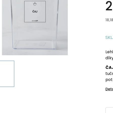
2
18,1
SK
Leh
dík
ČA
tuč
pot
Det