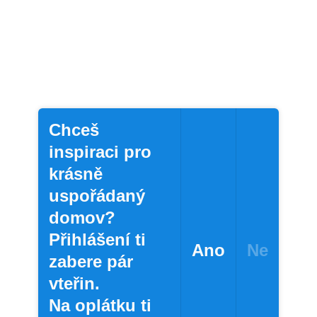
Chceš
inspiraci pro
krásně
uspořádaný
domov?
Přihlášení ti
Ano
Ne
zabere pár
vteřin.
Na oplátku ti