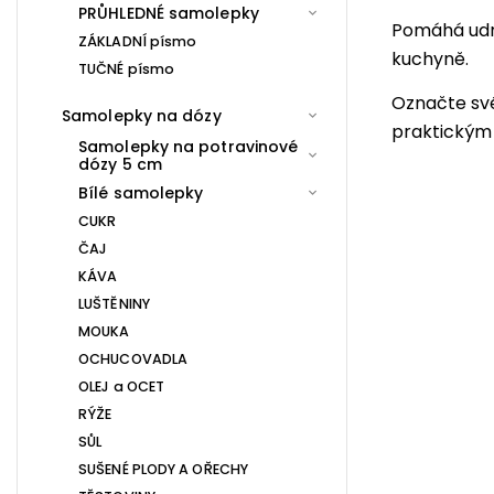
PRŮHLEDNÉ samolepky
Pomáhá udrž
ZÁKLADNÍ písmo
kuchyně.
TUČNÉ písmo
Označte své
Samolepky na dózy
praktickým 
Samolepky na potravinové
dózy 5 cm
Bílé samolepky
CUKR
ČAJ
KÁVA
LUŠTĚNINY
MOUKA
OCHUCOVADLA
OLEJ a OCET
RÝŽE
SŮL
SUŠENÉ PLODY A OŘECHY