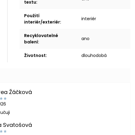
textu
:
Použití
interiér
interiér/exteriér
:
Recyklovatelné
ano
balení
:
Životnost
:
dlouhodobá
rea Žáčková
2026
učuji
a Svatošová