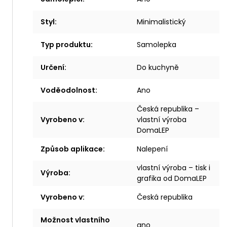
Styl
:
Minimalistický
Typ produktu
:
Samolepka
Určení
:
Do kuchyně
Voděodolnost
:
Ano
Česká republika –
Vyrobeno v
:
vlastní výroba
DomaLEP
Způsob aplikace
:
Nalepení
vlastní výroba – tisk i
Výroba
:
grafika od DomaLEP
Vyrobeno v
:
Česká republika
Možnost vlastního
ano