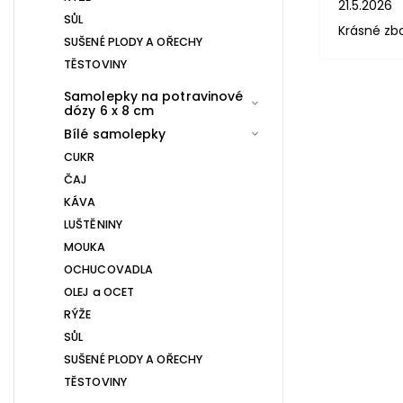
21.5.2026
SŮL
Krásné zb
SUŠENÉ PLODY A OŘECHY
TĚSTOVINY
Samolepky na potravinové
dózy 6 x 8 cm
Bílé samolepky
CUKR
ČAJ
KÁVA
LUŠTĚNINY
MOUKA
OCHUCOVADLA
OLEJ a OCET
RÝŽE
SŮL
SUŠENÉ PLODY A OŘECHY
TĚSTOVINY