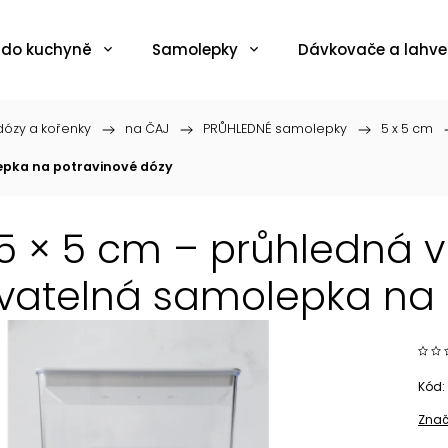
 do kuchyně
Samolepky
Dávkovače a lahve
ózy a kořenky
/
na ČAJ
/
PRŮHLEDNÉ samolepky
/
5 x 5 cm
epka na potravinové dózy
5 × 5 cm – průhledná 
atelná samolepka na 
Kód:
Znač