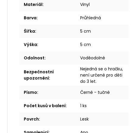
Materiál
:
Vinyl
Barva
:
Průhledná
Šířka
:
5 cm
Výška
:
5 cm
Odolnost
:
Voděodolné
Nejedná se o hračku,
Bezpečnostní
není určené pro děti
upozornění
:
do 3 let.
Písmo
:
Černé - tučné
Počet kusů v balení
:
1 ks
Povrch
:
Lesk
Samolepicí
:
Ano