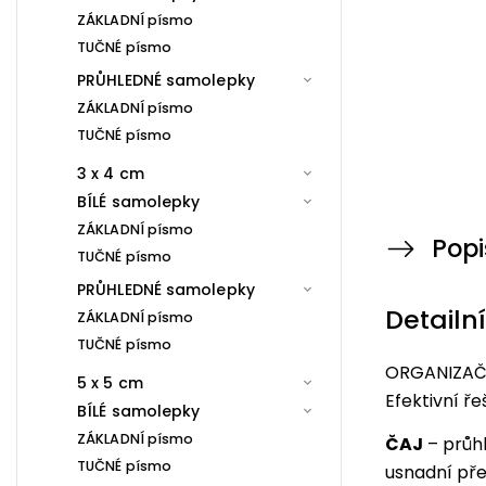
ZÁKLADNÍ písmo
TUČNÉ písmo
PRŮHLEDNÉ samolepky
ZÁKLADNÍ písmo
TUČNÉ písmo
3 x 4 cm
BÍLÉ samolepky
ZÁKLADNÍ písmo
Popi
TUČNÉ písmo
PRŮHLEDNÉ samolepky
Detailn
ZÁKLADNÍ písmo
TUČNÉ písmo
ORGANIZAČN
5 x 5 cm
Efektivní ř
BÍLÉ samolepky
ZÁKLADNÍ písmo
ČAJ
– průh
TUČNÉ písmo
usnadní pře