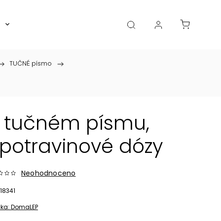
Boxy, dózy, kořenky, skleničky
Akce
Diá
/
TUČNÉ písmo
/
v tučném písmu,
potravinové dózy
Neohodnoceno
18341
ka:
DomaLEP