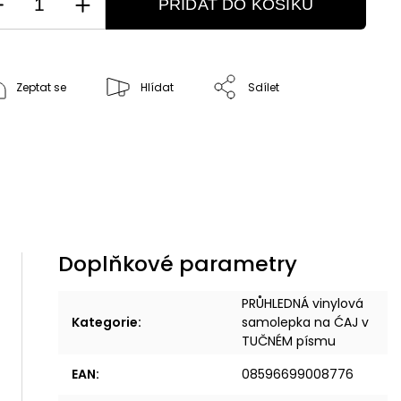
PŘIDAT DO KOŠÍKU
Zeptat se
Hlídat
Sdílet
Doplňkové parametry
PRŮHLEDNÁ vinylová
Kategorie
:
samolepka na ĆAJ v
TUČNÉM písmu
EAN
:
08596699008776