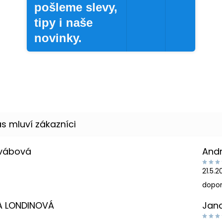
pošleme slevy,
tipy i naše
novinky.
Švábová
And
21.5.
dopor
A LONDINOVÁ
Jan