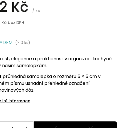
2 Kč
/ ks
8 Kč bez DPH
LADEM
(>10 ks)
kost, elegance a praktičnost v organizaci kuchyně
y našim samolepkám.
J
průhledná samolepka o rozměru 5 × 5 cm v
ném písmu usnadní přehledné označení
ravinových dóz.
ailní informace