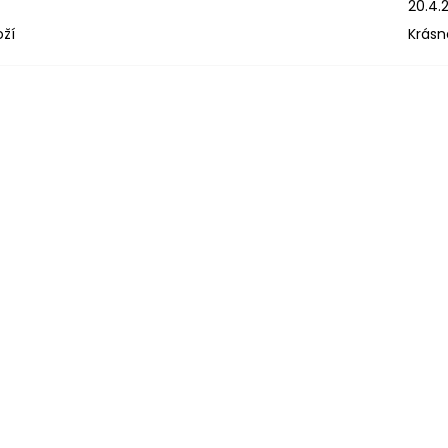
20.4.
oží
Krásn