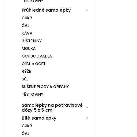
TĚSTOVINY
Průhledné samolepky
CUKR
ČAJ
KÁVA
LUŠTĚNINY
MOUKA
OCHUCOVADLA
OLEJ a OCET
RÝŽE
SŮL
SUŠENÉ PLODY A OŘECHY
TĚSTOVINY
Samolepky na potravinové
dózy 5 x 5 cm
Bílé samolepky
CUKR
ČAJ