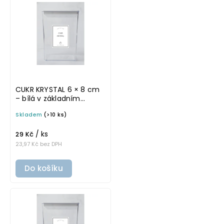
CUKR KRYSTAL 6 × 8 cm
– bílá v základním
písmu, omyvatelná
Skladem
(>10 ks)
samolepka na
potravinové dózy
/ ks
29 Kč
23,97 Kč bez DPH
Do košíku