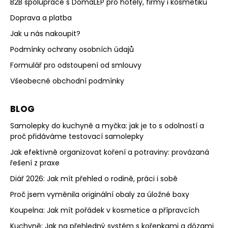
B2B spolupráce s DomaLEP pro hotely, firmy i kosmetiku
Doprava a platba
Jak u nás nakoupit?
Podmínky ochrany osobních údajů
Formulář pro odstoupení od smlouvy
Všeobecné obchodní podmínky
BLOG
Samolepky do kuchyně a myčka: jak je to s odolností a
proč přidáváme testovací samolepky
Jak efektivně organizovat koření a potraviny: provázaná
řešení z praxe
Diář 2026: Jak mít přehled o rodině, práci i sobě
Proč jsem vyměnila originální obaly za úložné boxy
Koupelna: Jak mít pořádek v kosmetice a přípravcích
Kuchyně: Jak na přehledný systém s kořenkami a dózami