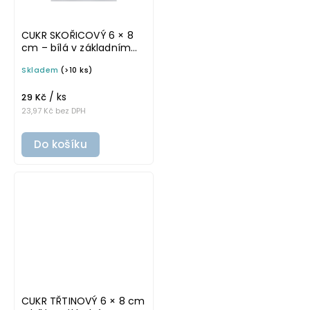
CUKR SKOŘICOVÝ 6 × 8
cm – bílá v základním
písmu, omyvatelná
Skladem
(>10 ks)
samolepka na
potravinové dózy
/ ks
29 Kč
23,97 Kč bez DPH
Do košíku
CUKR TŘTINOVÝ 6 × 8 cm