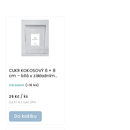
Nejlevnější
Nejdražší
Nejprodávanější
CUKR KOKOSOVÝ 6 × 8
cm – bílá v základním
písmu, omyvatelná
Skladem
(>10 ks)
samolepka na
potravinové dózy
/ ks
29 Kč
23,97 Kč bez DPH
Do košíku