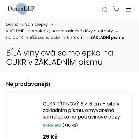
Domů
/
Samolepky
/
KUCHYNĚ - samolepky na potravinové dózy a kořenky
/
na CUKR
/
BÍLÉ samolepky
/
6 x 8 cm
/
ZÁKLADNÍ písmo
BÍLÁ vinylová samolepka na
CUKR v ZÁKLADNÍM písmu
Nejprodávanější
CUKR TŘTINOVÝ 6 × 8 cm – bílá v
základním písmu, omyvatelná
samolepka na potravinové dózy
Skladem
(>10 ks)
29 Kč