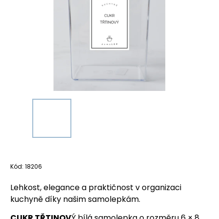
Kód:
18206
Lehkost, elegance a praktičnost v organizaci
kuchyně díky našim samolepkám.
CUKR TŘTINOV
Ý bílá samolepka o rozměru 6 × 8