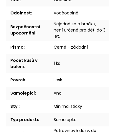
Odolnost
:
Voděodolné
Nejedná se o hračku,
Bezpečnostní
není určené pro děti do 3
upozornění
:
let.
Písmo
:
Černé - základní
Počet kusů v
1 ks
balení
:
Povrch
:
Lesk
Samolepicí
:
Ano
Styl
:
Minimalistický
Typ produktu
:
Samolepka
Potravinové dózy, do