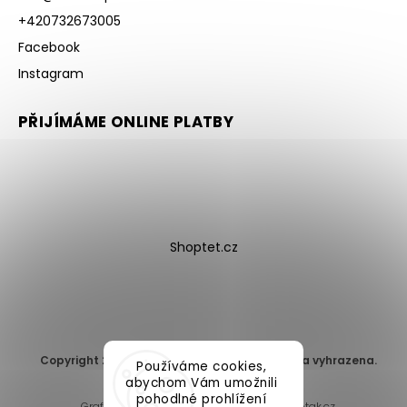
+420732673005
Facebook
Instagram
PŘIJÍMÁME ONLINE PLATBY
Shoptet.cz
Copyright 2026
DomaLEP s.r.o.
. Všechna práva vyhrazena.
Používáme cookies,
Upravit nastavení cookies
abychom Vám umožnili
pohodlné prohlížení
Grafický návrh vytvořil a nakódoval
Shoptak.cz