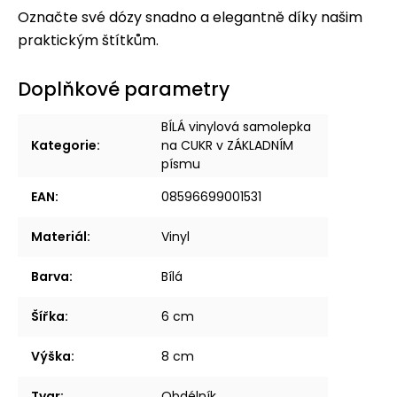
Označte své dózy snadno a elegantně díky našim
praktickým štítkům.
Doplňkové parametry
BÍLÁ vinylová samolepka
Kategorie
:
na CUKR v ZÁKLADNÍM
písmu
EAN
:
08596699001531
Materiál
:
Vinyl
Barva
:
Bílá
Šířka
:
6 cm
Výška
:
8 cm
Tvar
:
Obdélník