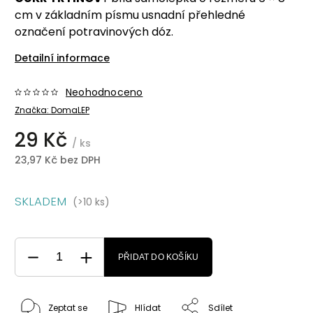
cm v základním písmu usnadní přehledné
označení potravinových dóz.
Detailní informace
Neohodnoceno
Značka:
DomaLEP
29 Kč
/ ks
23,97 Kč bez DPH
SKLADEM
(>10 ks)
PŘIDAT DO KOŠÍKU
Zeptat se
Hlídat
Sdílet