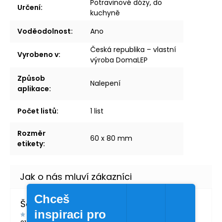
Potravinové dózy, do
Určení
:
kuchyně
Voděodolnost
:
Ano
Česká republika – vlastní
Vyrobeno v
:
výroba DomaLEP
Způsob
Nalepení
aplikace
:
Počet listů
:
1 list
Rozměr
60 x 80 mm
etikety
:
Chceš
Šárka Švábová
inspiraci pro