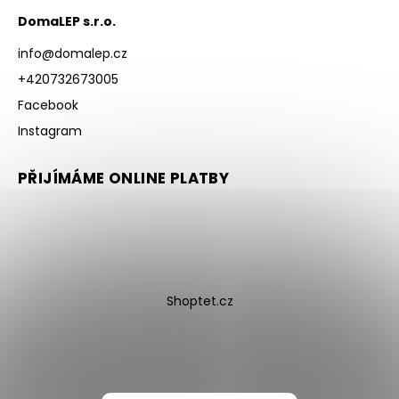
DomaLEP s.r.o.
info
@
domalep.cz
+420732673005
Facebook
Instagram
PŘIJÍMÁME ONLINE PLATBY
Shoptet.cz