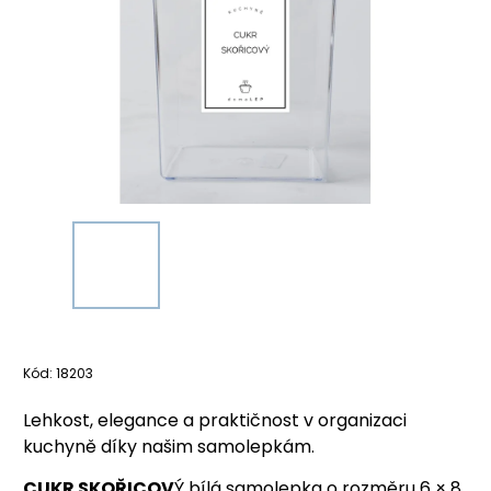
Kód:
18203
Lehkost, elegance a praktičnost v organizaci
kuchyně díky našim samolepkám.
CUKR SKOŘICOV
Ý bílá samolepka o rozměru 6 × 8