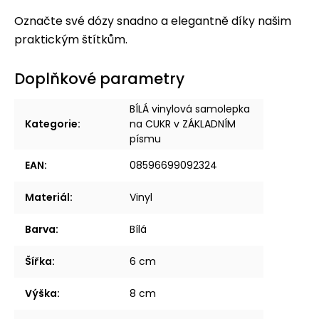
Označte své dózy snadno a elegantně díky našim
praktickým štítkům.
Doplňkové parametry
BÍLÁ vinylová samolepka
Kategorie
:
na CUKR v ZÁKLADNÍM
písmu
EAN
:
08596699092324
Materiál
:
Vinyl
Barva
:
Bílá
Šířka
:
6 cm
Výška
:
8 cm