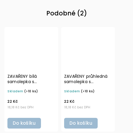
Podobné (2)
ZAVAŘENY bílá
ZAVAŘENY průhledná
samolepka s
samolepka s
rámečkem, základní
rámečkem, tučné
Skladem
(>10 ks)
Skladem
(>10 ks)
písmo, rozměr 6 × 4
písmo, rozměr 6 × 4
cm na boxy, šuplíky a
cm na boxy, šuplíky a
22 Kč
22 Kč
dózy do lednice
dózy do lednice
18,18 Kč bez DPH
18,18 Kč bez DPH
Do košíku
Do košíku