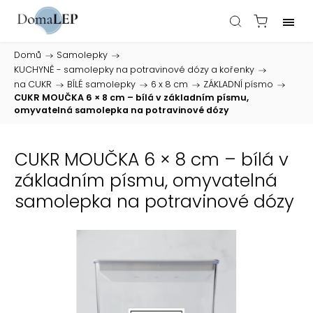
Domů
/
Samolepky
/
KUCHYNĚ - samolepky na potravinové dózy a kořenky
/
na CUKR
/
BÍLÉ samolepky
/
6 x 8 cm
/
ZÁKLADNÍ písmo
/
CUKR MOUČKA 6 × 8 cm – bílá v základním písmu,
omyvatelná samolepka na potravinové dózy
CUKR MOUČKA 6 × 8 cm – bílá v
základním písmu, omyvatelná
samolepka na potravinové dózy