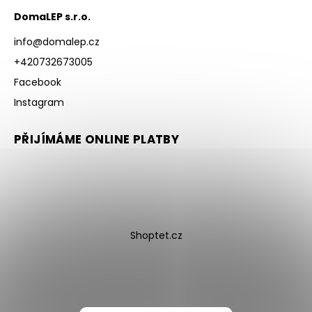
DomaLEP s.r.o.
info
@
domalep.cz
+420732673005
Facebook
Instagram
PŘIJÍMÁME ONLINE PLATBY
Shoptet.cz