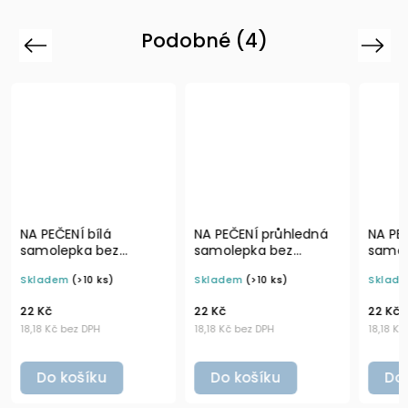
Podobné (4)
Previous
Next
NA PEČENÍ průhledná
NA PEČENÍ průhledná
samolepka bez
samolepka bez
ní
rámečku, tučné
rámečku, základní
Skladem
(>10 ks)
Skladem
(>10 ks)
 × 4
písmo, rozměr 6 × 4
písmo, rozměr 6 × 4
líky a
cm na boxy, šuplíky a
cm na boxy, šuplíky a
22 Kč
22 Kč
dózy do lednice
dózy do lednice
18,18 Kč bez DPH
18,18 Kč bez DPH
Do košíku
Do košíku