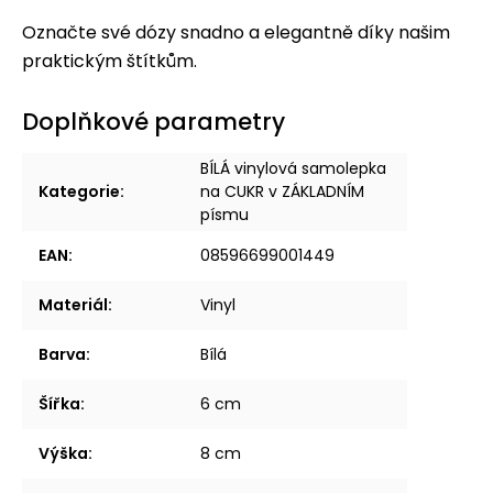
Označte své dózy snadno a elegantně díky našim
praktickým štítkům.
Doplňkové parametry
BÍLÁ vinylová samolepka
Kategorie
:
na CUKR v ZÁKLADNÍM
písmu
EAN
:
08596699001449
Materiál
:
Vinyl
Barva
:
Bílá
Šířka
:
6 cm
Výška
:
8 cm