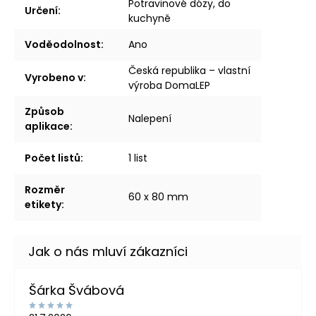
Potravinové dózy, do
Určení
:
kuchyně
Voděodolnost
:
Ano
Česká republika – vlastní
Vyrobeno v
:
výroba DomaLEP
Způsob
Nalepení
aplikace
:
Počet listů
:
1 list
Rozměr
60 x 80 mm
etikety
:
Šárka Švábová