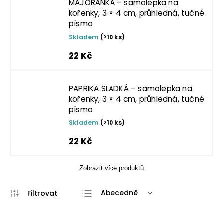
MAJORÁNKA – samolepka na
kořenky, 3 × 4 cm, průhledná, tučné
písmo
Skladem
(>10 ks)
22 Kč
PAPRIKA SLADKÁ – samolepka na
kořenky, 3 × 4 cm, průhledná, tučné
písmo
Skladem
(>10 ks)
22 Kč
Zobrazit více produktů
Abecedně
Nejlevnější