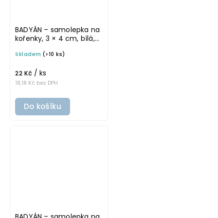
BADYÁN – samolepka na
kořenky, 3 × 4 cm, bílá,
tučné písmo
Skladem
(>10 ks)
/ ks
22 Kč
18,18 Kč bez DPH
Do košíku
BADYÁN – samolepka na