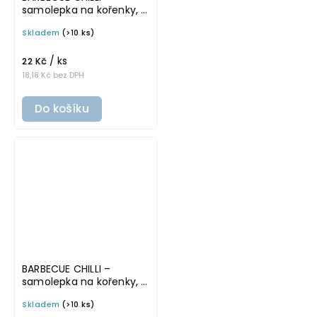
samolepka na kořenky, 3
× 4 cm, bílá, základní
Skladem
(>10 ks)
písmo
/ ks
22 Kč
18,18 Kč bez DPH
Do košíku
BARBECUE CHILLI –
samolepka na kořenky, 3
× 4 cm, průhledná,
Skladem
(>10 ks)
tučné písmo