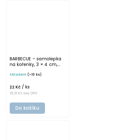
BARBECUE – samolepka
na kořenky, 3 × 4 cm,
průhledná, tučné písmo
Skladem
(>10 ks)
/ ks
22 Kč
18,18 Kč bez DPH
Do košíku