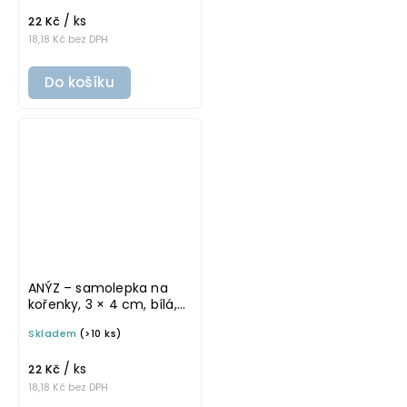
/ ks
22 Kč
18,18 Kč bez DPH
Do košíku
ANÝZ – samolepka na
kořenky, 3 × 4 cm, bílá,
tučné písmo
Skladem
(>10 ks)
/ ks
22 Kč
18,18 Kč bez DPH