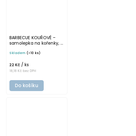
BARBECUE KOUŘOVÉ –
samolepka na kořenky, 3
× 4 cm, průhledná,
Skladem
(>10 ks)
tučné písmo
/ ks
22 Kč
18,18 Kč bez DPH
Do košíku