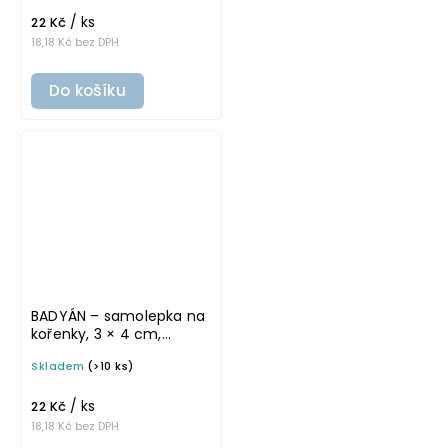
/ ks
22 Kč
18,18 Kč bez DPH
Do košíku
BADYÁN – samolepka na
kořenky, 3 × 4 cm,
průhledná, základní
Skladem
(>10 ks)
písmo
/ ks
22 Kč
18,18 Kč bez DPH