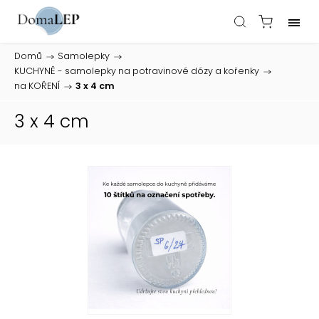
Domů
/
Samolepky
/
KUCHYNĚ - samolepky na potravinové dózy a kořenky
/
na KOŘENÍ
/
3 x 4 cm
3 x 4 cm