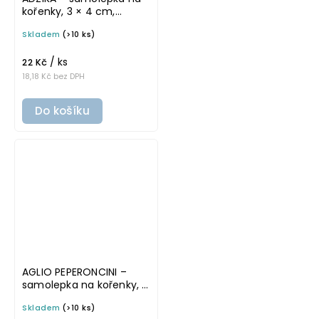
kořenky, 3 × 4 cm,
průhledná, základní
Skladem
(>10 ks)
písmo
/ ks
22 Kč
18,18 Kč bez DPH
Do košíku
AGLIO PEPERONCINI –
samolepka na kořenky, 3
× 4 cm, bílá, tučné
Skladem
(>10 ks)
písmo