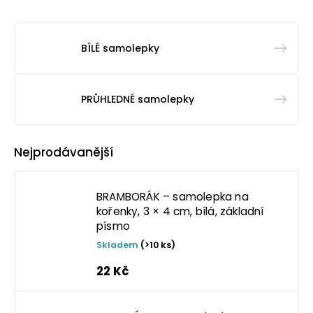
BÍLÉ samolepky
PRŮHLEDNÉ samolepky
Nejprodávanější
BRAMBORÁK – samolepka na
kořenky, 3 × 4 cm, bílá, základní
písmo
Skladem
(>10 ks)
22 Kč