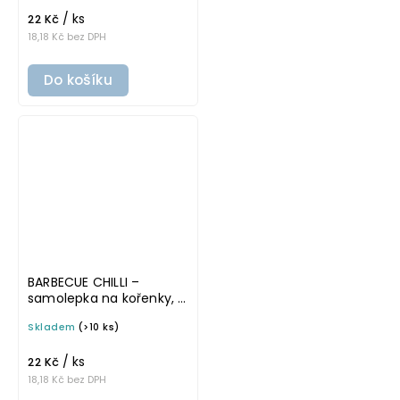
/ ks
22 Kč
18,18 Kč bez DPH
Do košíku
BARBECUE CHILLI –
samolepka na kořenky, 3
× 4 cm, průhledná,
Skladem
(>10 ks)
základní písmo
/ ks
22 Kč
18,18 Kč bez DPH