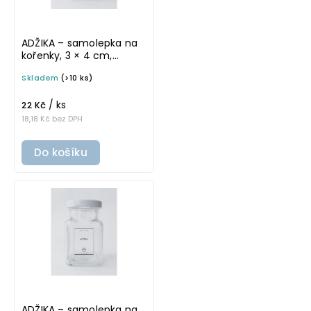
ADŽIKA – samolepka na
kořenky, 3 × 4 cm,
průhledná, tučné písmo
Skladem
(>10 ks)
/ ks
22 Kč
18,18 Kč bez DPH
Do košíku
ADŽIKA – samolepka na