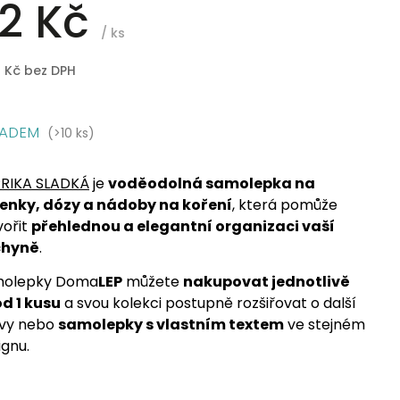
2 Kč
/ ks
8 Kč bez DPH
LADEM
(>10 ks)
RIKA SLADKÁ
je
voděodolná samolepka na
enky, dózy a nádoby na koření
, která pomůže
vořit
přehlednou a elegantní organizaci vaší
chyně
.
olepky Doma
LEP
můžete
nakupovat jednotlivě
 od 1 kusu
a svou kolekci postupně rozšiřovat o další
vy nebo
samolepky s vlastním textem
ve stejném
ignu.