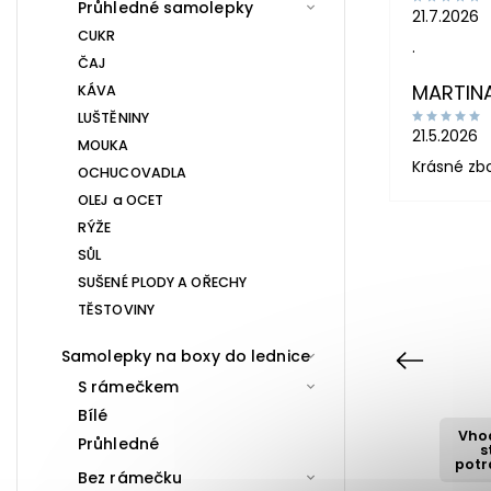
Průhledné samolepky
21.7.2026
CUKR
.
ČAJ
MARTIN
KÁVA
LUŠTĚNINY
21.5.2026
MOUKA
Krásné zb
OCHUCOVADLA
OLEJ a OCET
RÝŽE
SŮL
SUŠENÉ PLODY A OŘECHY
TĚSTOVINY
Samolepky na boxy do lednice
Previous
S rámečkem
Bílé
Vhodné pro
Vho
Průhledné
styk s
s
potravinami
potr
Bez rámečku