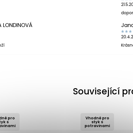
21.5.
dopor
A LONDINOVÁ
Jan
20.4.
oží
Krásn
Související p
dné pro
Vhodné pro
tyk s
styk s
avinami
potravinami