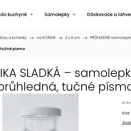
 do kuchyně
Samolepky
Dávkovače a lahve
ózy a kořenky
/
na KOŘENÍ
/
3 x 4 cm
/
PRŮHLEDNÉ samolepk
 tučné písmo
IKA SLADKÁ – samolepka
průhledná, tučné písm
Kód:
Znač