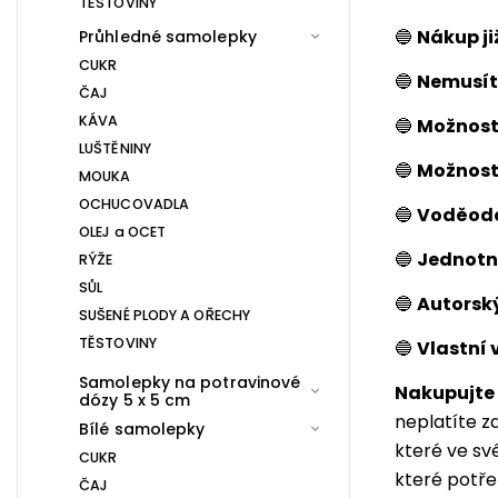
TĚSTOVINY
🔵
Nákup ji
Průhledné samolepky
CUKR
🔵
Nemusít
ČAJ
KÁVA
🔵
Možnost 
LUŠTĚNINY
🔵
Možnost
MOUKA
OCHUCOVADLA
🔵
Voděodo
OLEJ a OCET
🔵
Jednotný
RÝŽE
SŮL
🔵
Autorsk
SUŠENÉ PLODY A OŘECHY
TĚSTOVINY
🔵
Vlastní 
Samolepky na potravinové
Nakupujte 
dózy 5 x 5 cm
neplatíte z
Bílé samolepky
které ve sv
CUKR
které potřeb
ČAJ