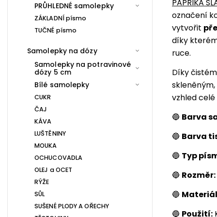
PAPRIKA SL
PRŮHLEDNÉ samolepky
označení ko
ZÁKLADNÍ písmo
vytvořit
pře
TUČNÉ písmo
díky kterém
Samolepky na dózy
ruce.
Samolepky na potravinové
Díky čisté
dózy 5 cm
skleněným,
Bílé samolepky
vzhled celé 
CUKR
ČAJ
🔵
Barva s
KÁVA
LUŠTĚNINY
🔵
Barva ti
MOUKA
🔵
Typ pís
OCHUCOVADLA
OLEJ a OCET
🔵
Rozměr:
RÝŽE
🔵
Materiál
SŮL
SUŠENÉ PLODY A OŘECHY
🔵
Použití:
K