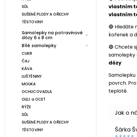
vlastním 
SŮL
vlastním 
SUŠENÉ PLODY A OŘECHY
TĚSTOVINY
🔵 Hledáte 
Samolepky na potravinové
kořenek a d
dózy 6 x 8 cm
Bílé samolepky
🔵 Chcete s
CUKR
samolepky 
ČAJ
dózy
KÁVA
Samolepku 
LUŠTĚNINY
povrch. Pro 
MOUKA
teplotě.
OCHUCOVADLA
OLEJ a OCET
RÝŽE
SŮL
SUŠENÉ PLODY A OŘECHY
Šárka 
TĚSTOVINY