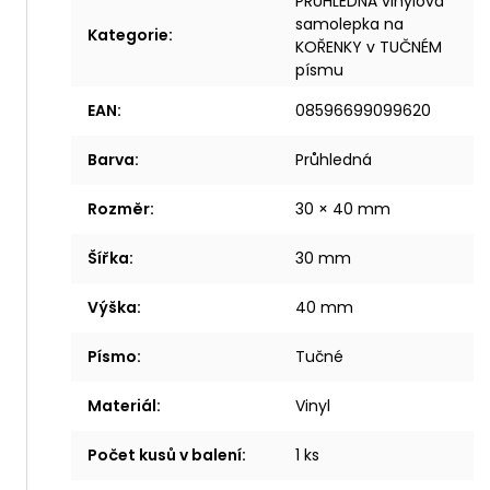
PRŮHLEDNÁ vinylová
samolepka na
Kategorie
:
KOŘENKY v TUČNÉM
písmu
EAN
:
08596699099620
Barva
:
Průhledná
Rozměr
:
30 × 40 mm
Šířka
:
30 mm
Výška
:
40 mm
Písmo
:
Tučné
Materiál
:
Vinyl
Počet kusů v balení
:
1 ks