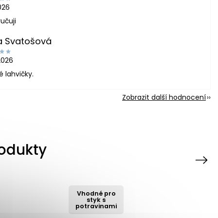
2026
učuji
a Svatošová
2026
é lahvičky.
Zobrazit další hodnocení
rodukty
Next
Vhodné pro
styk s
potravinami