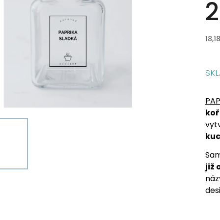
2
18,1
SK
PAP
koř
vyt
ku
Sam
již
náz
des