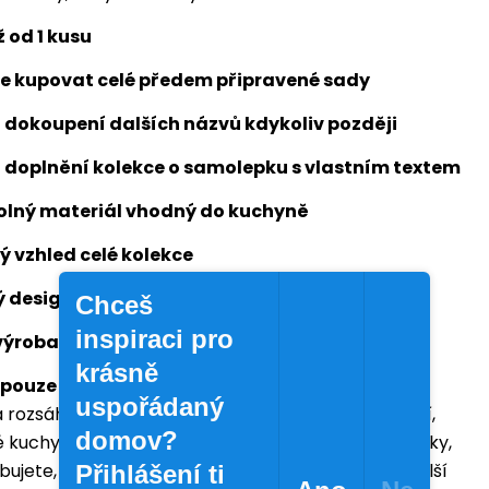
ž od 1 kusu
e kupovat celé předem připravené sady
dokoupení dalších názvů kdykoliv později
 doplnění kolekce o samolepku s vlastním textem
lný materiál vhodný do kuchyně
 vzhled celé kolekce
ý design
Doma
LEP
Chceš
inspiraci pro
výroba v České republice
krásně
pouze to, co skutečně využijete.
U Doma
LEP
uspořádaný
a rozsáhlé sady samolepek obsahující druhy koření,
domov?
é kuchyni nepoužíváte. Vyberete si pouze samolepky,
ujete, a svou kolekci můžete kdykoliv rozšířit o další
Přihlášení ti