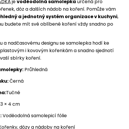
ADKÁ
je
voděodolná samolepka
určená pro
řenek, dóz a dalších nádob na koření. Pomůže vám
hledný a jednotný systém organizace v kuchyni
,
u budete mít své oblíbené koření vždy snadno po
mu a nadčasovému designu se samolepka hodí ke
 plastovým i kovovým kořenkám a snadno sjednotí
vaší sbírky koření.
amolepky:
Průhledná
sku:
Černá
ma:
Tučné
3 × 4 cm
:
Voděodolná samolepicí fólie
ořenky, dózy a nádoby na koření