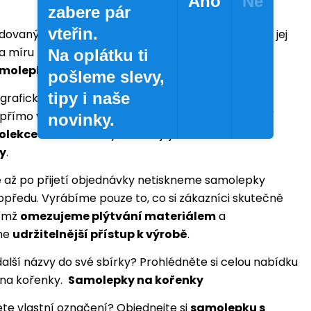
Ano
Ne
zabere pár
vteřin.
ovaný druh koření v nabídce nenajdete, rádi vám jej
a míru prostřednictvím
samolepky s vlastním
Na oplátku ti
molepky na kořenky s vlastním textem
pošleme slevy,
tipy i naše
grafického návrhu až po finální tisk vzniká tato
přímo v ateliéru Doma
LEP
. Každý motiv je součástí
novinky.
kolekce
Doma
LEP
a vyrábíme jej
až na základě
y
.
 až po přijetí objednávky netiskneme samolepky
předu. Vyrábíme pouze to, co si zákazníci skutečně
čímž
omezujeme plýtvání materiálem
a
me
udržitelnější přístup k výrobě
.
další názvy do své sbírky? Prohlédněte si celou nabídku
na kořenky.
Samolepky na kořenky
ete vlastní označení? Objednejte si
samolepku s