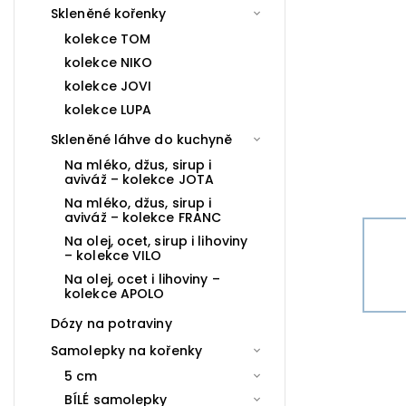
Skleněné kořenky
kolekce TOM
kolekce NIKO
kolekce JOVI
kolekce LUPA
Skleněné láhve do kuchyně
Na mléko, džus, sirup i
aviváž – kolekce JOTA
Na mléko, džus, sirup i
aviváž – kolekce FRANC
Na olej, ocet, sirup i lihoviny
– kolekce VILO
Na olej, ocet i lihoviny –
kolekce APOLO
Dózy na potraviny
Samolepky na kořenky
5 cm
BÍLÉ samolepky