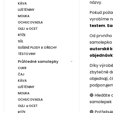
názvy.
KÁVA
LUŠTĚNINY
Pokud požad
MOUKA
vyrobíme n
OCHUCOVADLA
textem
.
Sa
OLEJ a OCET
RÝŽE
Od prvního 
SŮL
samolepka 
SUŠENÉ PLODY A OŘECHY
autorské 
TĚSTOVINY
objednávk
Průhledné samolepky
Díky výrobě
CUKR
zbytečně do
ČAJ
objednají, 
KÁVA
podporuje
LUŠTĚNINY
MOUKA
🔵 Hledáte 
OCHUCOVADLA
samolepek 
OLEJ a OCET
🔵 Potřebuj
RÝŽE