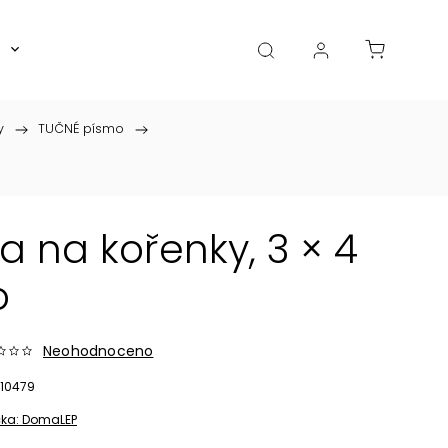
Boxy, dózy, kořenky, skleničky
Akce
Diá
y
/
TUČNÉ písmo
/
 na kořenky, 3 × 4
o
Neohodnoceno
10479
ka:
DomaLEP