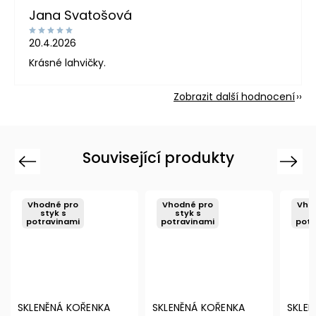
Jana Svatošová
20.4.2026
Krásné lahvičky.
Zobrazit další hodnocení
Související produkty
Previous
Next
Vhodné pro
Vhodné pro
Vho
styk s
styk s
s
potravinami
potravinami
pot
SKLENĚNÁ KOŘENKA
SKLENĚNÁ KOŘENKA
BÍLÁ 