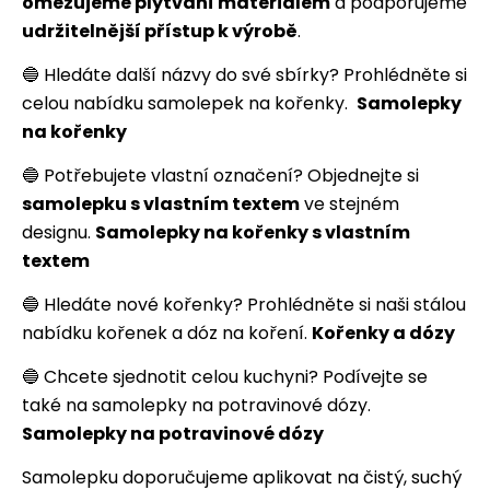
omezujeme plýtvání materiálem
a podporujeme
udržitelnější přístup k výrobě
.
🔵 Hledáte další názvy do své sbírky? Prohlédněte si
celou nabídku samolepek na kořenky.
Samolepky
na kořenky
🔵 Potřebujete vlastní označení? Objednejte si
samolepku s vlastním textem
ve stejném
designu.
Samolepky na kořenky s vlastním
textem
🔵 Hledáte nové kořenky? Prohlédněte si naši stálou
nabídku kořenek a dóz na koření.
Kořenky a dózy
🔵 Chcete sjednotit celou kuchyni? Podívejte se
také na samolepky na potravinové dózy.
Samolepky na potravinové dózy
Samolepku doporučujeme aplikovat na čistý, suchý