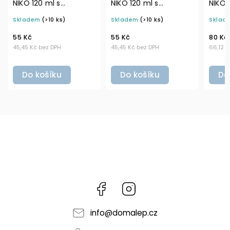
NIKO 120 ml s
NIKO 129 ml s
KOŘE
odklápěcím víčkem a
nastavitelným
čern
Skladem
(>10 ks)
Skladem
(>10 ks)
Skla
šejkrem (7 otvorů)
černým mlýnkem
55 Kč
80 Kč
65 Kč
45,45 Kč bez DPH
66,12 Kč bez DPH
53,72 
Do košíku
Do košíku
Do
Facebook
Instagram
info
@
domalep.cz