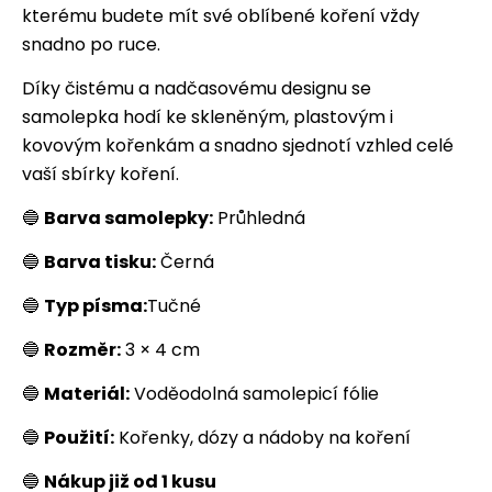
kterému budete mít své oblíbené koření vždy
snadno po ruce.
Díky čistému a nadčasovému designu se
samolepka hodí ke skleněným, plastovým i
kovovým kořenkám a snadno sjednotí vzhled celé
vaší sbírky koření.
🔵
Barva samolepky:
Průhledná
🔵
Barva tisku:
Černá
🔵
Typ písma:
Tučné
🔵
Rozměr:
3 × 4 cm
🔵
Materiál:
Voděodolná samolepicí fólie
🔵
Použití:
Kořenky, dózy a nádoby na koření
🔵
Nákup již od 1 kusu