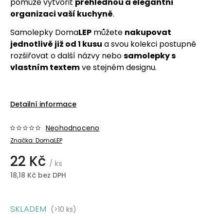
pomůže vytvořit
přehlednou a elegantní
organizaci vaší kuchyně
.
Samolepky Doma
LEP
můžete
nakupovat
jednotlivě již od 1 kusu
a svou kolekci postupně
rozšiřovat o další názvy nebo
samolepky s
vlastním textem
ve stejném designu.
Detailní informace
Neohodnoceno
Značka:
DomaLEP
22 Kč
/ ks
18,18 Kč bez DPH
SKLADEM
(>10 ks)