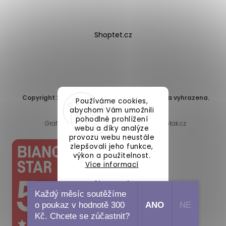
Shoptet.cz
Copyright 2026
DomaLEP s.r.o.
. Všechna práva vyhrazena.
Používáme cookies,
Upravit nastavení cookies
abychom Vám umožnili
pohodlné prohlížení
Grafický návrh vytvořil a nakódoval
Shoptak.cz
webu a díky analýze
provozu webu neustále
zlepšovali jeho funkce,
výkon a použitelnost.
Více informací
Nastavení
Každý měsíc soutěžíme
o poukaz v hodnotě 300
ANO
NE
Souhlasím
Kč. Chcete se zúčastnit?