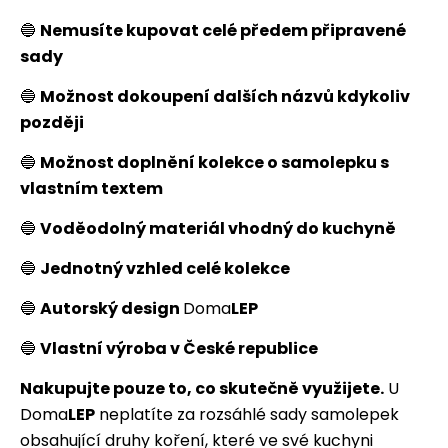
🔵
Nemusíte kupovat celé předem připravené
sady
🔵
Možnost dokoupení dalších názvů kdykoliv
později
🔵
Možnost doplnění kolekce o samolepku s
vlastním textem
🔵
Voděodolný materiál vhodný do kuchyně
🔵
Jednotný vzhled celé kolekce
🔵
Autorský design
Doma
LEP
🔵
Vlastní výroba v České republice
Nakupujte pouze to, co skutečně využijete.
U
Doma
LEP
neplatíte za rozsáhlé sady samolepek
obsahující druhy koření, které ve své kuchyni