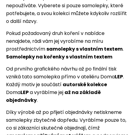
nepoužíváte. Vyberete si pouze samolepky, které
potřebujete, a svou kolekci můžete kdykoliv rozšířit
o další názvy.
Pokud požadovaný druh koření v nabídce
nenajdete, rádi vám jej vyrobíme na míru
prostřednictvím
samolepky s vlastním textem
.
Samolepky na kořenky s vlastním textem
Od prvního grafického návrhu až po finální tisk
vzniká tato samolepka přímo v ateliéru Doma
LEP
.
Každý motiv je součástí
autorské kolekce
Doma
LEP
a vyrábíme jej
až na základě
objednávky
.
Díky výrobě až po přijetí objednávky netiskneme
samolepky zbytečně dopředu. Vyrábíme pouze to,
co si zákazníci skutečně objednají, čímž