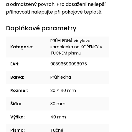
a odmaštěný povrch. Pro dosažení nejlepší
přilnavosti nalepujte při pokojové teplotě.
Doplňkové parametry
PRŮHLEDNÁ vinylová
Kategorie
:
samolepka na KOŘENKY v
TUČNÉM písmu
EAN
:
08596699098975
Barva
:
Průhledná
Rozměr
:
30 × 40 mm
Šířka
:
30 mm
Výška
:
40 mm
Písmo
:
Tučné