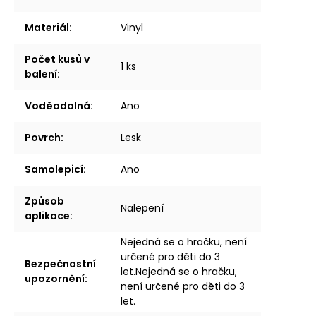
Materiál
:
Vinyl
Počet kusů v
1 ks
balení
:
Voděodolná
:
Ano
Povrch
:
Lesk
Samolepicí
:
Ano
Způsob
Nalepení
aplikace
:
Nejedná se o hračku, není
určené pro děti do 3
Bezpečnostní
let.Nejedná se o hračku,
upozornění
:
není určené pro děti do 3
let.