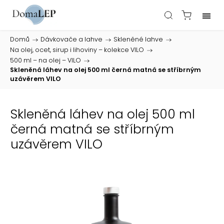
Domů
/
Dávkovače a lahve
/
Skleněné lahve
/
Na olej, ocet, sirup i lihoviny – kolekce VILO
/
500 ml – na olej – VILO
/
Skleněná láhev na olej 500 ml černá matná se stříbrným
uzávěrem VILO
Skleněná láhev na olej 500 ml
černá matná se stříbrným
uzávěrem VILO