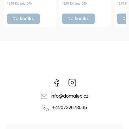
18,18 Kč bez DPH
18,18 Kč bez DPH
1
Do košíku
Do košíku
Facebook
Instagram
info
@
domalep.cz
+420732673005