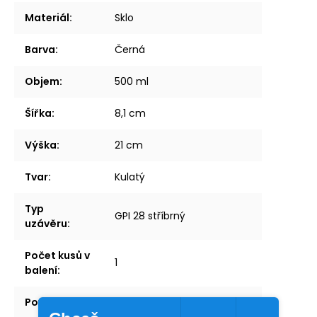
Materiál
:
Sklo
Barva
:
Černá
Objem
:
500 ml
Šířka
:
8,1 cm
Výška
:
21 cm
Tvar
:
Kulatý
Typ
GPI 28 stříbrný
uzávěru
:
Počet kusů v
1
balení
:
Povrch
:
Mat