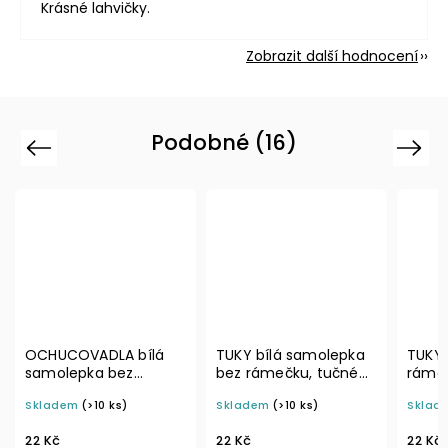
Krásné lahvičky.
Zobrazit další hodnocení
Podobné (16)
Previous
Next
á
TUKY bílá samolepka
TUKY bílá samolepka s
T
bez rámečku, tučné
rámečkem, základní
s
písmo, rozměr 6 × 4
písmo, rozměr 6 × 4
r
Skladem
(>10 ks)
Skladem
(>10 ks)
S
 4
cm na boxy, šuplíky a
cm na boxy, šuplíky a
p
y a
dózy do lednice
dózy do lednice
c
22 Kč
22 Kč
2
d