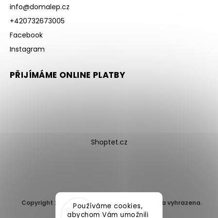
info
@
domalep.cz
+420732673005
Facebook
Instagram
PŘIJÍMÁME ONLINE PLATBY
Shoptet.cz
Copyright 2026
DomaLEP s.r.o.
. Všechna práva vyhrazena.
Používáme cookies,
Upravit nastavení cookies
abychom Vám umožnili