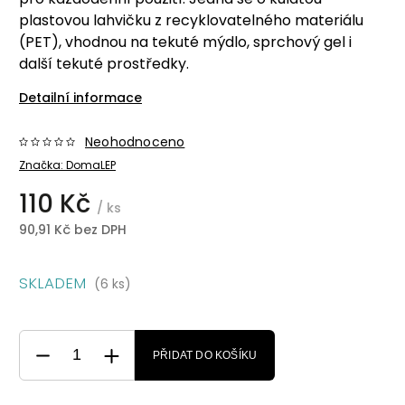
plastovou lahvičku z recyklovatelného materiálu
(PET), vhodnou na tekuté mýdlo, sprchový gel i
další tekuté prostředky.
Detailní informace
Neohodnoceno
Značka:
DomaLEP
110 Kč
/ ks
90,91 Kč bez DPH
SKLADEM
(6 ks)
PŘIDAT DO KOŠÍKU