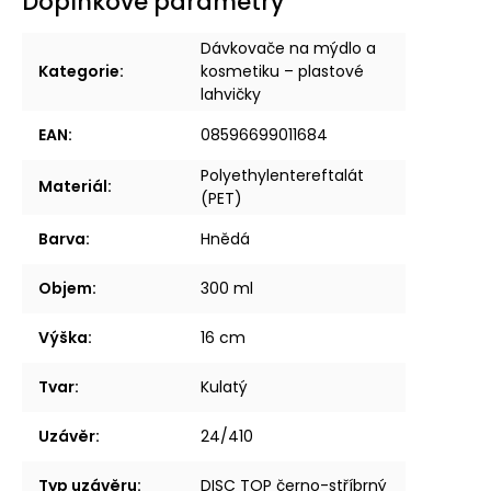
Doplňkové parametry
Dávkovače na mýdlo a
Kategorie
:
kosmetiku – plastové
lahvičky
EAN
:
08596699011684
Polyethylentereftalát
Materiál
:
(PET)
Barva
:
Hnědá
Objem
:
300 ml
Výška
:
16 cm
Tvar
:
Kulatý
Uzávěr
:
24/410
Typ uzávěru
:
DISC TOP černo-stříbrný