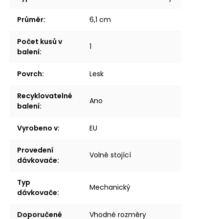
Průměr
:
6,1 cm
Počet kusů v
1
balení
:
Povrch
:
Lesk
Recyklovatelné
Ano
balení
:
Vyrobeno v
:
EU
Provedení
Volně stojící
dávkovače
:
Typ
Mechanický
dávkovače
:
Doporučené
Vhodné rozměry