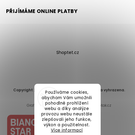
PŘIJÍMÁME ONLINE PLATBY
Shoptet.cz
Copyright 2026
DomaLEP s.r.o.
. Všechna práva vyhrazena.
Používáme cookies,
Upravit nastavení cookies
abychom Vám umožnili
pohodlné prohlížení
Grafický návrh vytvořil a nakódoval
Shoptak.cz
webu a díky analýze
provozu webu neustále
zlepšovali jeho funkce,
výkon a použitelnost.
Více informací