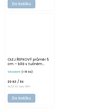
Do košíku
OLEJ ŘEPKOVÝ průměr 5
cm – bílá v tučném
písmu, omyvatelná
Skladem
(>10 ks)
samolepka na
potravinové láhve
/ ks
20 Kč
16,53 Kč bez DPH
Do košíku