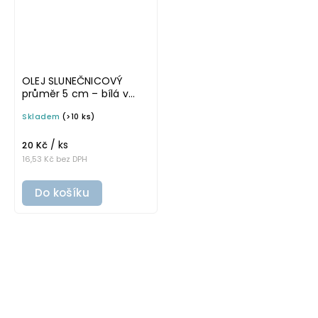
OLEJ SLUNEČNICOVÝ
průměr 5 cm – bílá v
tučném písmu,
Skladem
(>10 ks)
omyvatelná samolepka
na potravinové láhve
/ ks
20 Kč
16,53 Kč bez DPH
Do košíku