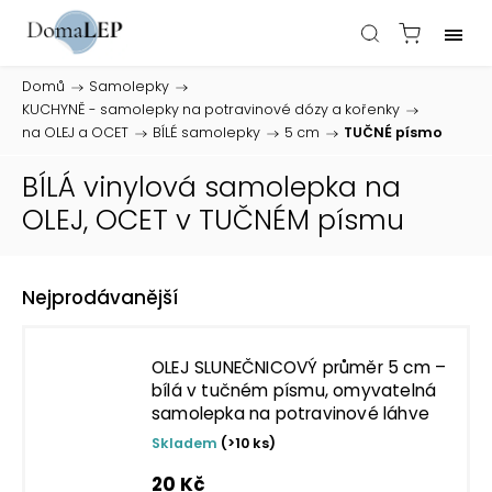
Domů
/
Samolepky
/
KUCHYNĚ - samolepky na potravinové dózy a kořenky
/
na OLEJ a OCET
/
BÍLÉ samolepky
/
5 cm
/
TUČNÉ písmo
BÍLÁ vinylová samolepka na
OLEJ, OCET v TUČNÉM písmu
Nejprodávanější
OLEJ SLUNEČNICOVÝ průměr 5 cm –
bílá v tučném písmu, omyvatelná
samolepka na potravinové láhve
Skladem
(>10 ks)
20 Kč