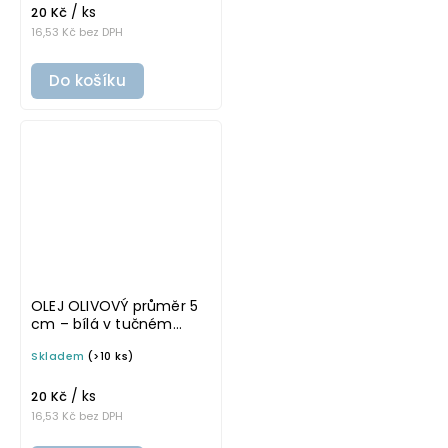
/ ks
20 Kč
16,53 Kč bez DPH
Do košíku
OLEJ OLIVOVÝ průměr 5
cm – bílá v tučném
písmu, omyvatelná
Skladem
(>10 ks)
samolepka na
potravinové láhve
/ ks
20 Kč
16,53 Kč bez DPH