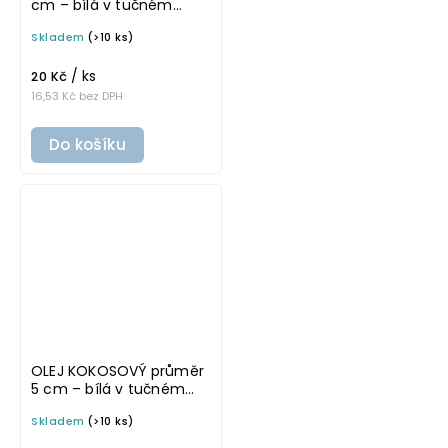
cm – bílá v tučném
písmu, omyvatelná
Skladem
(>10 ks)
samolepka na
potravinové láhve
/ ks
20 Kč
16,53 Kč bez DPH
Do košíku
OLEJ KOKOSOVÝ průměr
5 cm – bílá v tučném
písmu, omyvatelná
Skladem
(>10 ks)
samolepka na
potravinové láhve