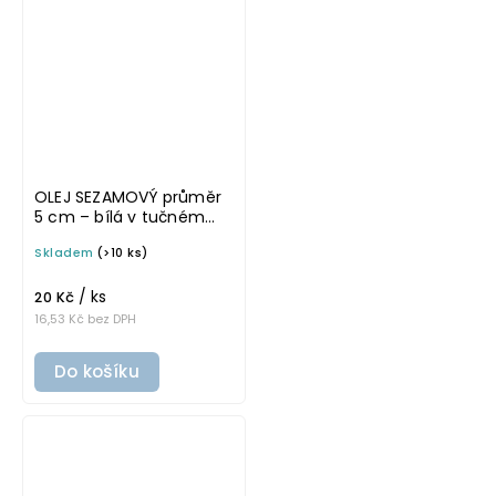
OLEJ SEZAMOVÝ průměr
5 cm – bílá v tučném
písmu, omyvatelná
Skladem
(>10 ks)
samolepka na
potravinové láhve
/ ks
20 Kč
16,53 Kč bez DPH
Do košíku