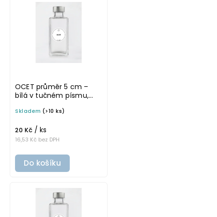
OCET průměr 5 cm –
bílá v tučném písmu,
omyvatelná samolepka
Skladem
(>10 ks)
na potravinové láhve
/ ks
20 Kč
16,53 Kč bez DPH
Do košíku