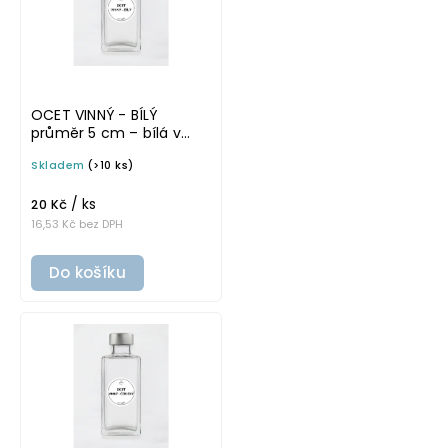
OCET VINNÝ - BÍLÝ
průměr 5 cm – bílá v
tučném písmu,
Skladem
(>10 ks)
omyvatelná samolepka
na potravinové láhve
/ ks
20 Kč
16,53 Kč bez DPH
Do košíku