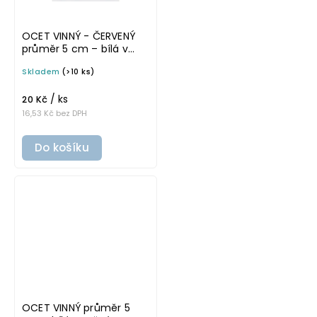
OCET VINNÝ - ČERVENÝ
průměr 5 cm – bílá v
tučném písmu,
Skladem
(>10 ks)
omyvatelná samolepka
na potravinové láhve
/ ks
20 Kč
16,53 Kč bez DPH
Do košíku
OCET VINNÝ průměr 5