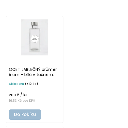
Nejlevnější
Nejdražší
Nejprodávanější
OCET JABLEČNÝ průměr
5 cm – bílá v tučném
písmu, omyvatelná
Skladem
(>10 ks)
samolepka na
potravinové láhve
/ ks
20 Kč
16,53 Kč bez DPH
Do košíku