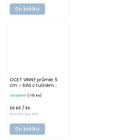
Do košíku
OCET VINNÝ průměr 5
cm – bílá v tučném
písmu, omyvatelná
Skladem
(>10 ks)
samolepka na
potravinové láhve
/ ks
20 Kč
16,53 Kč bez DPH
Do košíku