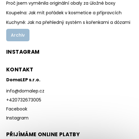
Proč jsem vyměnila originální obaly za úložné boxy
Koupelna: Jak mít pořádek v kosmetice a přípravcích
Kuchyně: Jak na přehledný systém s kořenkami a dózami
Archiv
INSTAGRAM
KONTAKT
DomaLEP s.r.o.
info
@
domalep.cz
+420732673005
Facebook
Instagram
PŘIJÍMÁME ONLINE PLATBY