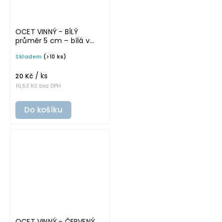
OCET VINNÝ - BÍLÝ
průměr 5 cm – bílá v
tučném písmu,
Skladem
(>10 ks)
omyvatelná samolepka
na potravinové láhve
/ ks
20 Kč
16,53 Kč bez DPH
Do košíku
OCET VINNÝ - ČERVENÝ