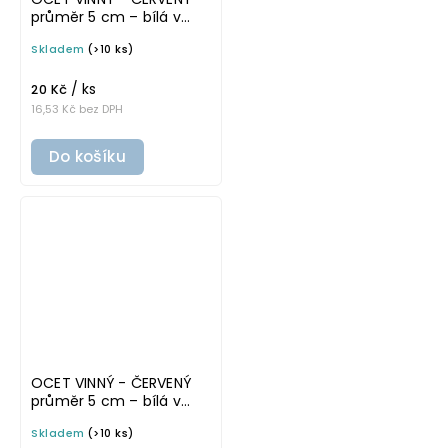
průměr 5 cm – bílá v
tučném písmu,
Skladem
(>10 ks)
omyvatelná samolepka
na potravinové láhve
/ ks
20 Kč
16,53 Kč bez DPH
Do košíku
OCET VINNÝ - ČERVENÝ
průměr 5 cm – bílá v
základním písmu,
Skladem
(>10 ks)
omyvatelná samolepka