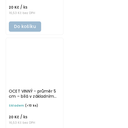
na potravinové láhve
/ ks
20 Kč
16,53 Kč bez DPH
Do košíku
OCET VINNÝ - průměr 5
cm – bílá v základním
písmu, omyvatelná
Skladem
(>10 ks)
samolepka na
potravinové láhve
/ ks
20 Kč
16,53 Kč bez DPH