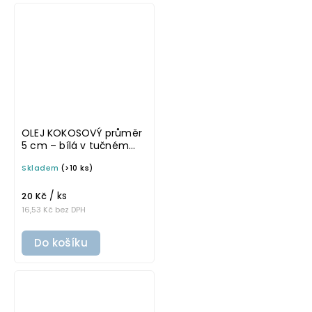
OLEJ KOKOSOVÝ průměr
5 cm – bílá v tučném
písmu, omyvatelná
Skladem
(>10 ks)
samolepka na
potravinové láhve
/ ks
20 Kč
16,53 Kč bez DPH
Do košíku