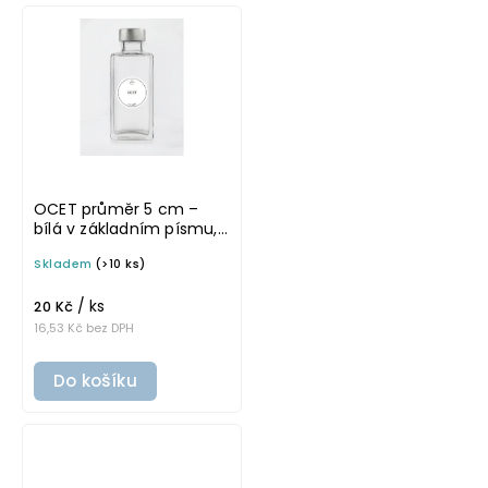
OCET průměr 5 cm –
bílá v základním písmu,
omyvatelná samolepka
Skladem
(>10 ks)
na potravinové láhve
/ ks
20 Kč
16,53 Kč bez DPH
Do košíku