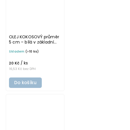
OLEJ KOKOSOVÝ průměr
5 cm – bílá v základním
písmu, omyvatelná
Skladem
(>10 ks)
samolepka na
potravinové láhve
/ ks
20 Kč
16,53 Kč bez DPH
Do košíku