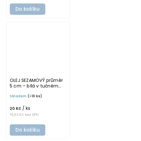
Do košíku
OLEJ SEZAMOVÝ průměr
5 cm – bílá v tučném
písmu, omyvatelná
Skladem
(>10 ks)
samolepka na
potravinové láhve
/ ks
20 Kč
16,53 Kč bez DPH
Do košíku