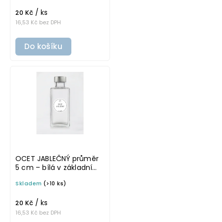
potravinové láhve
/ ks
20 Kč
16,53 Kč bez DPH
Do košíku
OCET JABLEČNÝ průměr
5 cm – bílá v základním
písmu, omyvatelná
Skladem
(>10 ks)
samolepka na
potravinové láhve
/ ks
20 Kč
16,53 Kč bez DPH