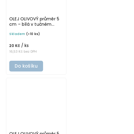
OLEJ OLIVOVÝ průměr 5
cm – bílá v tučném
písmu, omyvatelná
Skladem
(>10 ks)
samolepka na
potravinové láhve
/ ks
20 Kč
16,53 Kč bez DPH
Do košíku
OLEJ OLIVOVÝ průměr 5