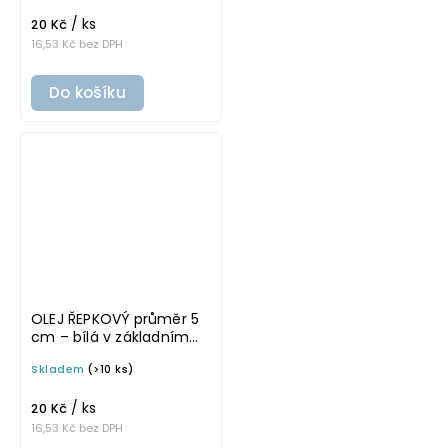
potravinové láhve
/ ks
20 Kč
16,53 Kč bez DPH
Do košíku
OLEJ ŘEPKOVÝ průměr 5
cm – bílá v základním
písmu, omyvatelná
Skladem
(>10 ks)
samolepka na
potravinové láhve
/ ks
20 Kč
16,53 Kč bez DPH