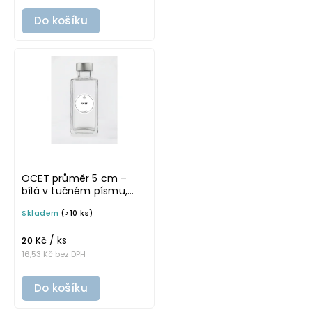
Do košíku
OCET průměr 5 cm –
bílá v tučném písmu,
omyvatelná samolepka
Skladem
(>10 ks)
na potravinové láhve
/ ks
20 Kč
16,53 Kč bez DPH
Do košíku