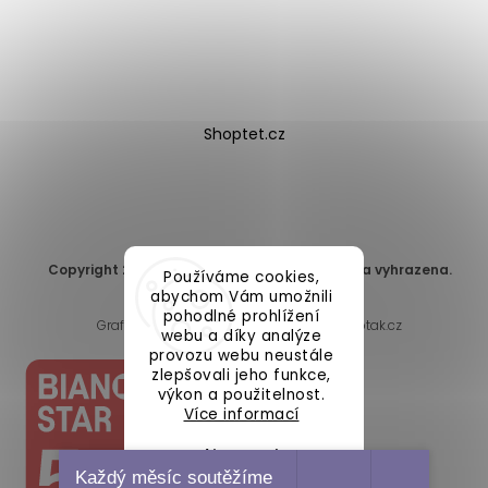
Shoptet.cz
Copyright 2026
DomaLEP s.r.o.
. Všechna práva vyhrazena.
Používáme cookies,
Upravit nastavení cookies
abychom Vám umožnili
pohodlné prohlížení
Grafický návrh vytvořil a nakódoval
Shoptak.cz
webu a díky analýze
provozu webu neustále
zlepšovali jeho funkce,
výkon a použitelnost.
Více informací
Nastavení
Každý měsíc soutěžíme