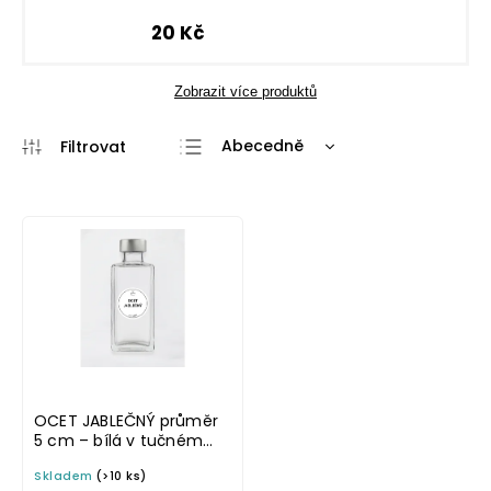
20 Kč
Zobrazit více produktů
Abecedně
Nejlevnější
Nejdražší
Nejprodávanější
OCET JABLEČNÝ průměr
5 cm – bílá v tučném
písmu, omyvatelná
Skladem
(>10 ks)
samolepka na