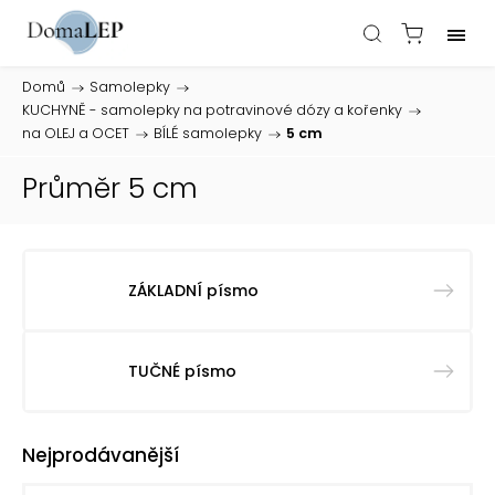
Domů
/
Samolepky
/
KUCHYNĚ - samolepky na potravinové dózy a kořenky
/
na OLEJ a OCET
/
BÍLÉ samolepky
/
5 cm
Průměr 5 cm
ZÁKLADNÍ písmo
TUČNÉ písmo
Nejprodávanější