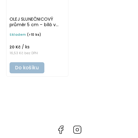
OLEJ SLUNEČNICOVÝ
průměr 5 cm – bílá v
základním písmu,
Skladem
(>10 ks)
omyvatelná samolepka
na potravinové láhve
/ ks
20 Kč
16,53 Kč bez DPH
Do košíku
Facebook
Instagram