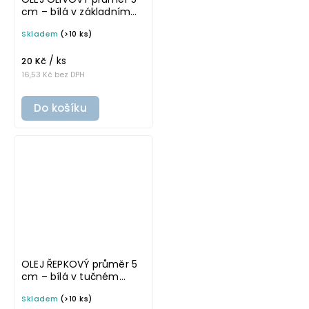
cm – bílá v základním
písmu, omyvatelná
Skladem
(>10 ks)
samolepka na
potravinové láhve
/ ks
20 Kč
16,53 Kč bez DPH
Do košíku
OLEJ ŘEPKOVÝ průměr 5
cm – bílá v tučném
písmu, omyvatelná
Skladem
(>10 ks)
samolepka na