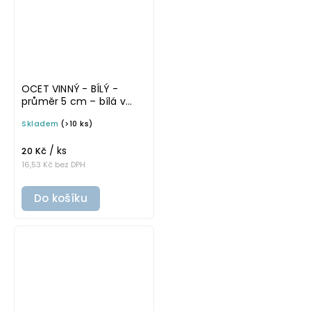
OCET VINNÝ - BÍLÝ -
průměr 5 cm – bílá v
základním písmu,
Skladem
(>10 ks)
omyvatelná samolepka
na potravinové láhve
/ ks
20 Kč
16,53 Kč bez DPH
Do košíku