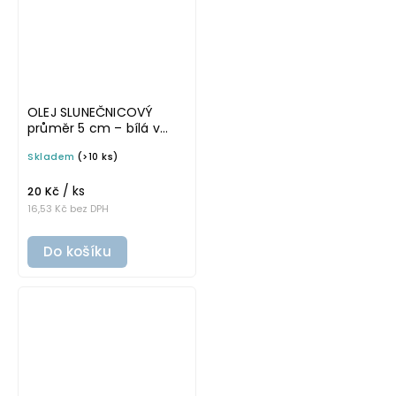
OLEJ SLUNEČNICOVÝ
průměr 5 cm – bílá v
tučném písmu,
Skladem
(>10 ks)
omyvatelná samolepka
na potravinové láhve
/ ks
20 Kč
16,53 Kč bez DPH
Do košíku