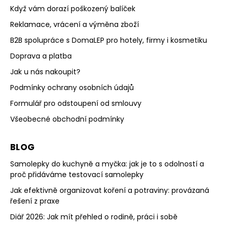
Když vám dorazí poškozený balíček
Reklamace, vrácení a výměna zboží
B2B spolupráce s DomaLEP pro hotely, firmy i kosmetiku
Doprava a platba
Jak u nás nakoupit?
Podmínky ochrany osobních údajů
Formulář pro odstoupení od smlouvy
Všeobecné obchodní podmínky
BLOG
Samolepky do kuchyně a myčka: jak je to s odolností a
proč přidáváme testovací samolepky
Jak efektivně organizovat koření a potraviny: provázaná
řešení z praxe
Diář 2026: Jak mít přehled o rodině, práci i sobě