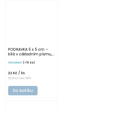
PODRAVKA 5 x 5 cm –
bílá v základním písmu,
omyvatelná samolepka
Skladem
(>10 ks)
na potravinové dózy
/ ks
22 Kč
18,18 Kč bez DPH
Do košíku