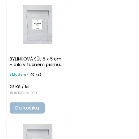
Nejdražší
Nejprodávanější
BYLINKOVÁ SŮL 5 x 5 cm
– bílá v tučném písmu,
omyvatelná samolepka
Skladem
(>10 ks)
na potravinové dózy
/ ks
22 Kč
18,18 Kč bez DPH
Do košíku