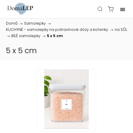
Domů
/
Samolepky
/
KUCHYNĚ - samolepky na potravinové dózy a kořenky
/
na SŮL
/
BÍLÉ samolepky
/
5 x 5 cm
5 x 5 cm