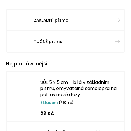
ZÁKLADNÍ písmo
TUČNÉ písmo
Nejprodávanější
SŮL 5 x 5 cm – bílá v základním
písmu, omyvatelná samolepka na
potravinové dózy
Skladem
(>10 ks)
22 Kč