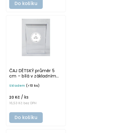
Do košíku
ČAJ DĚTSKÝ průměr 5
cm – bílá v základním
písmu, omyvatelná
Skladem
(>10 ks)
samolepka na
potravinové dózy
/ ks
20 Kč
16,53 Kč bez DPH
Do košíku