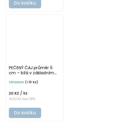
Do košíku
PEČENÝ ČAJ průměr 5
cm – bílá v základním
písmu, omyvatelná
Skladem
(>10 ks)
samolepka na
potravinové dózy
/ ks
20 Kč
16,53 Kč bez DPH
Do košíku