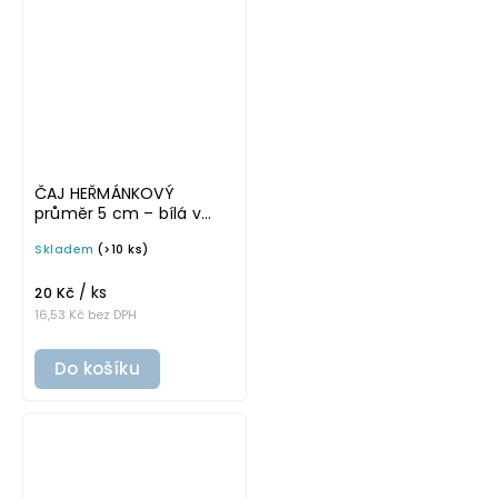
ČAJ HEŘMÁNKOVÝ
průměr 5 cm – bílá v
tučném písmu,
Skladem
(>10 ks)
omyvatelná samolepka
na potravinové dózy
/ ks
20 Kč
16,53 Kč bez DPH
Do košíku