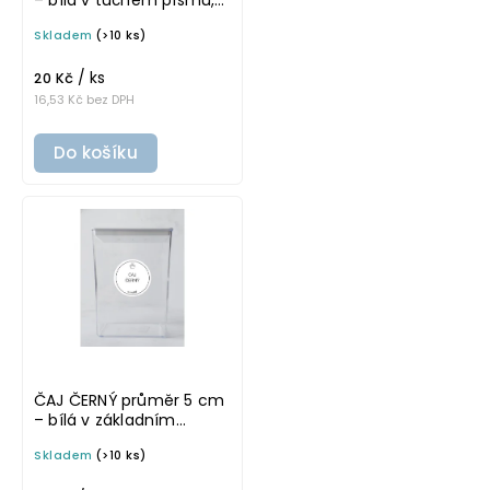
omyvatelná samolepka
Skladem
(>10 ks)
na potravinové dózy
/ ks
20 Kč
16,53 Kč bez DPH
Do košíku
ČAJ ČERNÝ průměr 5 cm
– bílá v základním
písmu, omyvatelná
Skladem
(>10 ks)
samolepka na
potravinové dózy