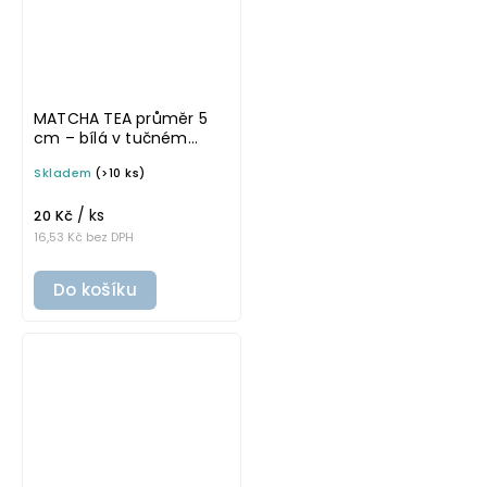
MATCHA TEA průměr 5
cm – bílá v tučném
písmu, omyvatelná
Skladem
(>10 ks)
samolepka na
potravinové dózy
/ ks
20 Kč
16,53 Kč bez DPH
Do košíku