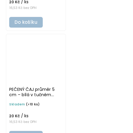
/ ks
20 Kč
16,53 Kč bez DPH
Do košíku
PEČENÝ ČAJ průměr 5
cm – bílá v tučném
písmu, omyvatelná
Skladem
(>10 ks)
samolepka na
potravinové dózy
/ ks
20 Kč
16,53 Kč bez DPH