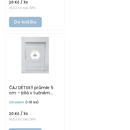
/ ks
20 Kč
16,53 Kč bez DPH
Do košíku
ČAJ DĚTSKÝ průměr 5
cm – bílá v tučném
písmu, omyvatelná
Skladem
(>10 ks)
samolepka na
potravinové dózy
/ ks
20 Kč
16,53 Kč bez DPH