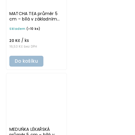
MATCHA TEA průměr 5
cm – bílá v základním
písmu, omyvatelná
Skladem
(>10 ks)
samolepka na
potravinové dózy
/ ks
20 Kč
16,53 Kč bez DPH
Do košíku
MEDUŇKA LÉKAŘSKÁ
průměr 5 cm – bílá v