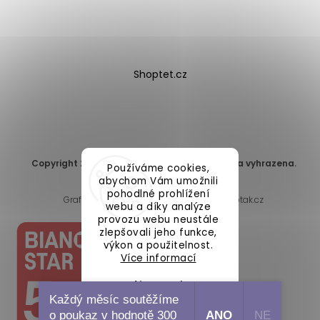
Shoptet.cz
Copyright 2026
DomaLEP s.r.o.
. Všechna práva vyhrazena.
Používáme cookies,
Upravit nastavení cookies
abychom Vám umožnili
pohodlné prohlížení
Grafický návrh vytvořil a nakódoval
Shoptak.cz
webu a díky analýze
provozu webu neustále
zlepšovali jeho funkce,
výkon a použitelnost.
Více informací
Nastavení
Každý měsíc soutěžíme
o poukaz v hodnotě 300
ANO
NE