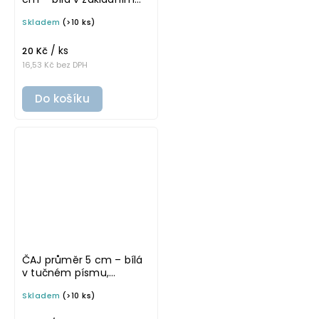
písmu, omyvatelná
Skladem
(>10 ks)
samolepka na
potravinové dózy
/ ks
20 Kč
16,53 Kč bez DPH
Do košíku
ČAJ průměr 5 cm – bílá
v tučném písmu,
omyvatelná samolepka
Skladem
(>10 ks)
na potravinové dózy