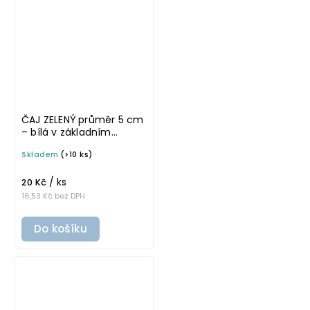
ČAJ ZELENÝ průměr 5 cm
– bílá v základním
písmu, omyvatelná
Skladem
(>10 ks)
samolepka na
potravinové dózy
/ ks
20 Kč
16,53 Kč bez DPH
Do košíku