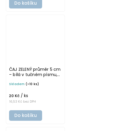
Do košíku
ČAJ ZELENÝ průměr 5 cm
– bílá v tučném písmu,
omyvatelná samolepka
Skladem
(>10 ks)
na potravinové dózy
/ ks
20 Kč
16,53 Kč bez DPH
Do košíku