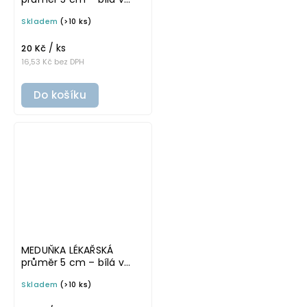
tučném písmu,
Skladem
(>10 ks)
omyvatelná samolepka
na potravinové dózy
/ ks
20 Kč
16,53 Kč bez DPH
Do košíku
MEDUŇKA LÉKAŘSKÁ
průměr 5 cm – bílá v
základním písmu,
Skladem
(>10 ks)
omyvatelná samolepka
na potravinové dózy