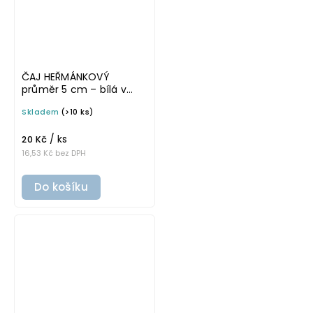
ČAJ HEŘMÁNKOVÝ
průměr 5 cm – bílá v
základním písmu,
Skladem
(>10 ks)
omyvatelná samolepka
na potravinové dózy
/ ks
20 Kč
16,53 Kč bez DPH
Do košíku