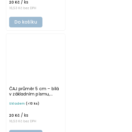
/ ks
20 Kč
16,53 Kč bez DPH
Do košíku
ČAJ průměr 5 cm – bílá
v základním písmu,
omyvatelná samolepka
Skladem
(>10 ks)
na potravinové dózy
/ ks
20 Kč
16,53 Kč bez DPH