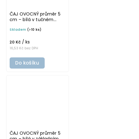
ČAJ OVOCNÝ průměr 5
cm – bílá v tučném
písmu, omyvatelná
Skladem
(>10 ks)
samolepka na
potravinové dózy
/ ks
20 Kč
16,53 Kč bez DPH
Do košíku
ČAJ OVOCNÝ průměr 5
cm – bílá v základním