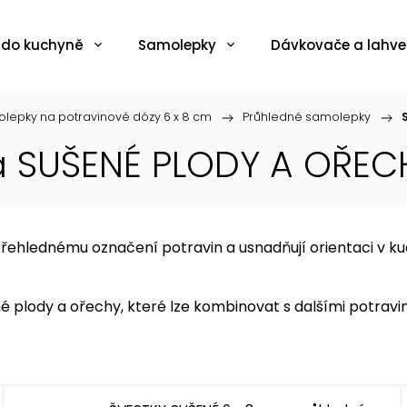
 do kuchyně
Samolepky
Dávkovače a lahve
lepky na potravinové dózy 6 x 8 cm
/
Průhledné samolepky
/
a SUŠENÉ PLODY A OŘEC
ehlednému označení potravin a usnadňují orientaci v kuch
 plody a ořechy, které lze kombinovat s dalšími potravi