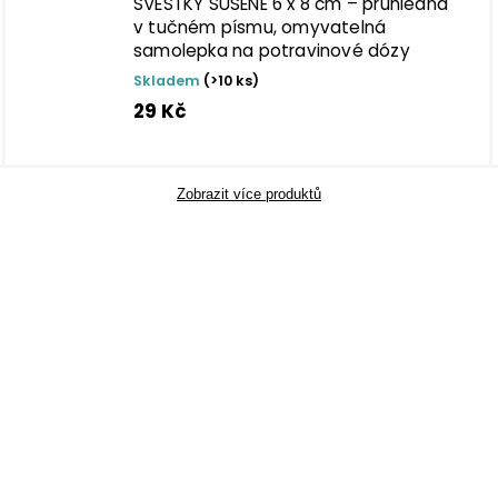
ŠVESTKY SUŠENÉ 6 x 8 cm – průhledná
v tučném písmu, omyvatelná
samolepka na potravinové dózy
Skladem
(>10 ks)
29 Kč
Zobrazit více produktů
TIP