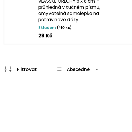
VLAŠSKÉ OŘECHY 6 x 8 cm –
průhledná v tučném písmu,
omyvatelná samolepka na
potravinové dózy
Skladem
(>10 ks)
29 Kč
Abecedně
Nejlevnější
Nejdražší
TIP
TIP
Nejprodávanější