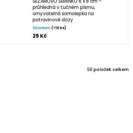
SEZAMOVO SEMÍNKO 6 x 8 cm –
průhledná v tučném písmu,
omyvatelná samolepka na
potravinové dózy
Skladem
(>10 ks)
29 Kč
58
položek celkem
TIP