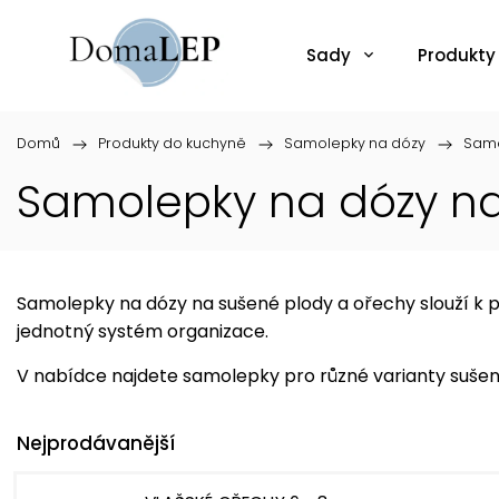
Sady
Produkty
Domů
/
Produkty do kuchyně
/
Samolepky na dózy
/
Samo
Samolepky na dózy n
Samolepky na dózy na sušené plody a ořechy slouží k př
jednotný systém organizace.
V nabídce najdete samolepky pro různé varianty sušené
Nejprodávanější