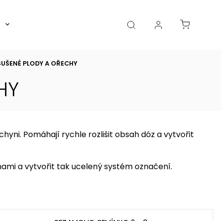
Boxy, dózy, kořenky, skleničky
Akce
Diá
SUŠENÉ PLODY A OŘECHY
HY
yni. Pomáhají rychle rozlišit obsah dóz a vytvořit
nami a vytvořit tak ucelený systém označení.