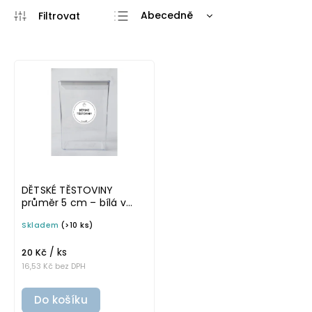
Abecedně
Nejlevnější
Nejdražší
Nejprodávanější
DĚTSKÉ TĚSTOVINY
průměr 5 cm – bílá v
tučném písmu,
Skladem
(>10 ks)
omyvatelná samolepka
na potravinové dózy
/ ks
20 Kč
16,53 Kč bez DPH
Do košíku