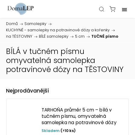
Domů
/
Samolepky
/
KUCHYNĚ - samolepky na potravinové dózy a kořenky
/
na TĚSTOVINY
/
BÍLÉ samolepky
/
5 cm
/
TUČNÉ písmo
BÍLÁ v tučném písmu
omyvatelná samolepka
potravinové dózy na TĚSTOVINY
Nejprodávanější
TARHOŇA průměr 5 cm – bílá v
tučném písmu, omyvatelná
samolepka na potravinové dózy
Skladem
(>10 ks)