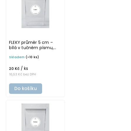
FLEKY průměr 5 cm –
bílá v tučném písmu,
omyvatelná samolepka
Skladem
(>10 ks)
na potravinové dózy
/ ks
20 Kč
16,53 Kč bez DPH
Do košíku