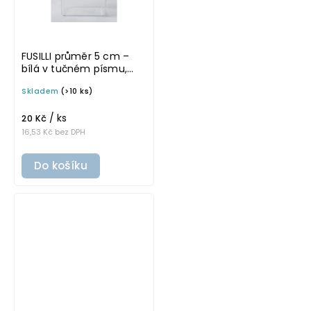
FUSILLI průměr 5 cm –
bílá v tučném písmu,
omyvatelná samolepka
Skladem
(>10 ks)
na potravinové dózy
/ ks
20 Kč
16,53 Kč bez DPH
Do košíku