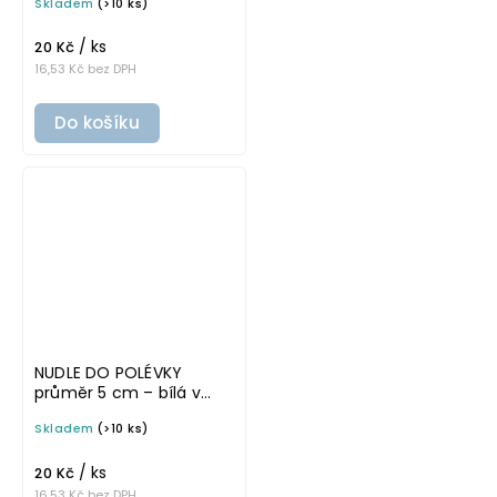
Skladem
(>10 ks)
na potravinové dózy
/ ks
20 Kč
16,53 Kč bez DPH
Do košíku
NUDLE DO POLÉVKY
průměr 5 cm – bílá v
tučném písmu,
Skladem
(>10 ks)
omyvatelná samolepka
na potravinové dózy
/ ks
20 Kč
16,53 Kč bez DPH