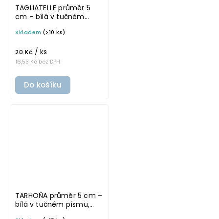
TAGLIATELLE průměr 5
cm – bílá v tučném
písmu, omyvatelná
Skladem
(>10 ks)
samolepka na
potravinové dózy
/ ks
20 Kč
16,53 Kč bez DPH
Do košíku
TARHOŇA průměr 5 cm –
bílá v tučném písmu,
omyvatelná samolepka