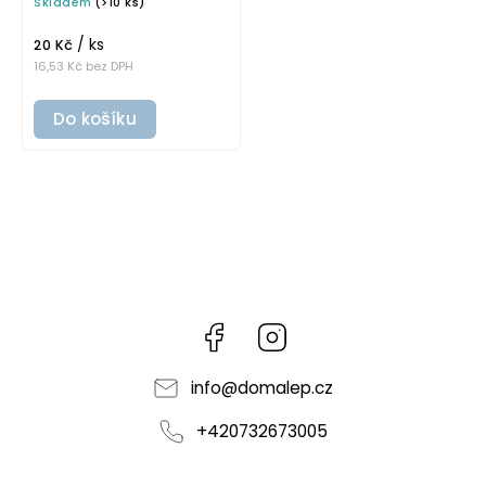
Skladem
(>10 ks)
na potravinové dózy
/ ks
20 Kč
16,53 Kč bez DPH
Do košíku
Facebook
Instagram
info
@
domalep.cz
+420732673005