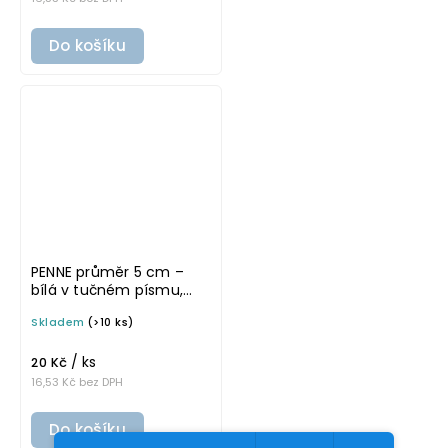
Do košíku
PENNE průměr 5 cm –
bílá v tučném písmu,
omyvatelná samolepka
Skladem
(>10 ks)
na potravinové dózy
/ ks
20 Kč
16,53 Kč bez DPH
Do košíku