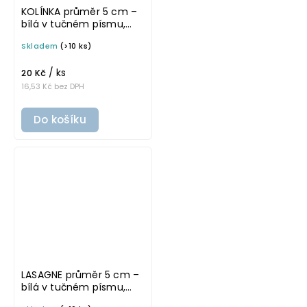
KOLÍNKA průměr 5 cm –
bílá v tučném písmu,
omyvatelná samolepka
Skladem
(>10 ks)
na potravinové dózy
/ ks
20 Kč
16,53 Kč bez DPH
Do košíku
LASAGNE průměr 5 cm –
bílá v tučném písmu,
omyvatelná samolepka