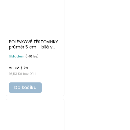
POLÉVKOVÉ TĚSTOVINKY
průměr 5 cm – bílá v
tučném písmu,
Skladem
(>10 ks)
omyvatelná samolepka
na potravinové dózy
/ ks
20 Kč
16,53 Kč bez DPH
Do košíku