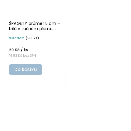
ŠPAGETY průměr 5 cm –
bílá v tučném písmu,
omyvatelná samolepka
Skladem
(>10 ks)
na potravinové dózy
/ ks
20 Kč
16,53 Kč bez DPH
Do košíku