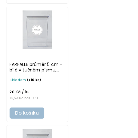
FARFALLE průměr 5 cm –
bílá v tučném písmu,
omyvatelná samolepka
Skladem
(>10 ks)
na potravinové dózy
/ ks
20 Kč
16,53 Kč bez DPH
Do košíku