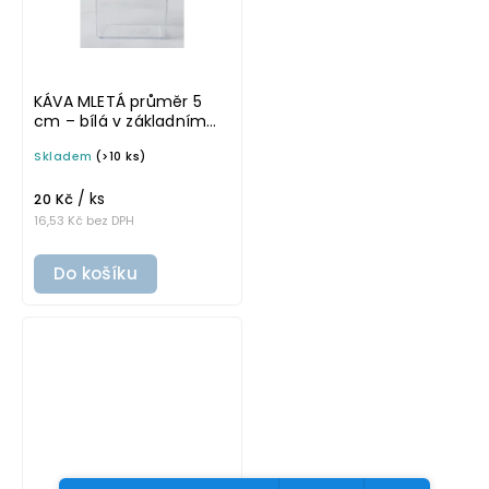
KÁVA MLETÁ průměr 5
cm – bílá v základním
písmu, omyvatelná
Skladem
(>10 ks)
samolepka na
potravinové dózy
/ ks
20 Kč
16,53 Kč bez DPH
Do košíku