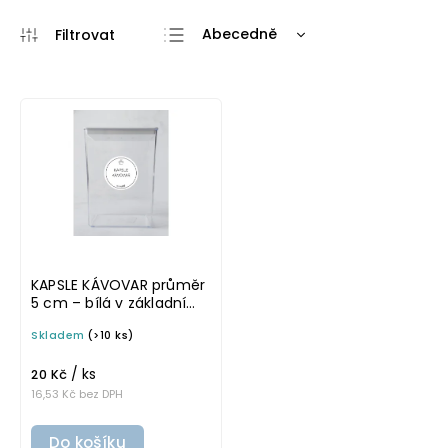
Abecedně
Nejlevnější
Nejdražší
Nejprodávanější
KAPSLE KÁVOVAR průměr
5 cm – bílá v základním
písmu, omyvatelná
Skladem
(>10 ks)
samolepka na
potravinové dózy
/ ks
20 Kč
16,53 Kč bez DPH
Do košíku