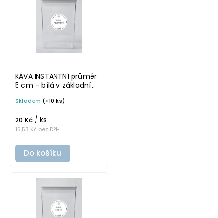
KÁVA INSTANTNÍ průměr
5 cm – bílá v základním
písmu, omyvatelná
Skladem
(>10 ks)
samolepka na
potravinové dózy
/ ks
20 Kč
16,53 Kč bez DPH
Do košíku