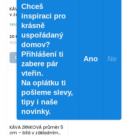
Chceš
KÁVA průměr 5 cm – bílá
v základním písmu,
inspiraci pro
omyvatelná samolepka
krásně
Skladem
(>10 ks)
na potravinové dózy
uspořádaný
/ ks
20 Kč
16,53 Kč bez DPH
domov?
Přihlášení ti
Do košíku
Ano
Ne
zabere pár
vteřin.
Na oplátku ti
pošleme slevy,
tipy i naše
novinky.
KÁVA ZRNKOVÁ průměr 5
cm – bílá v základním