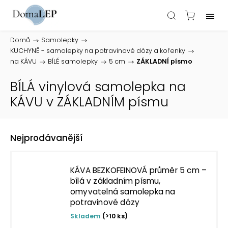
Domů
/
Samolepky
/
KUCHYNĚ - samolepky na potravinové dózy a kořenky
/
na KÁVU
/
BÍLÉ samolepky
/
5 cm
/
ZÁKLADNÍ písmo
BÍLÁ vinylová samolepka na
KÁVU v ZÁKLADNÍM písmu
Nejprodávanější
KÁVA BEZKOFEINOVÁ průměr 5 cm –
bílá v základním písmu,
omyvatelná samolepka na
potravinové dózy
Skladem
(>10 ks)