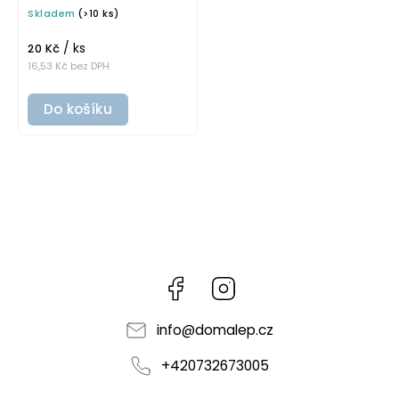
písmu, omyvatelná
Skladem
(>10 ks)
samolepka na
potravinové dózy
/ ks
20 Kč
16,53 Kč bez DPH
Do košíku
Facebook
Instagram
info
@
domalep.cz
+420732673005