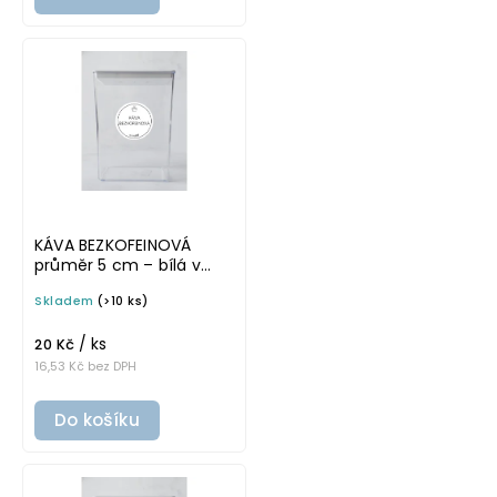
KÁVA BEZKOFEINOVÁ
průměr 5 cm – bílá v
základním písmu,
Skladem
(>10 ks)
omyvatelná samolepka
na potravinové dózy
/ ks
20 Kč
16,53 Kč bez DPH
Do košíku