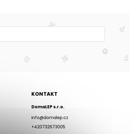
KONTAKT
DomaLEP s.r.o.
info
@
domalep.cz
+420732673005