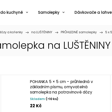
 do kuchyně
Samolepky
Dávkovače a lahve
ózy a kořenky
/
na LUŠTĚNINY
/
PRŮHLEDNÉ samolepky
/
5 x 
amolepka na LUŠTĚNINY
POHANKA 5 × 5 cm – průhledná v
základním písmu, omyvatelná
samolepka na potravinové dózy
Skladem
(>10 ks)
22 Kč