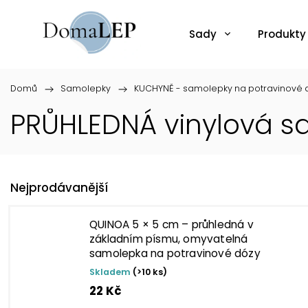
Sady
Produkty
Domů
/
Samolepky
/
KUCHYNĚ - samolepky na potravinové d
PRŮHLEDNÁ vinylová s
Nejprodávanější
QUINOA 5 × 5 cm – průhledná v
základním písmu, omyvatelná
samolepka na potravinové dózy
Skladem
(>10 ks)
22 Kč