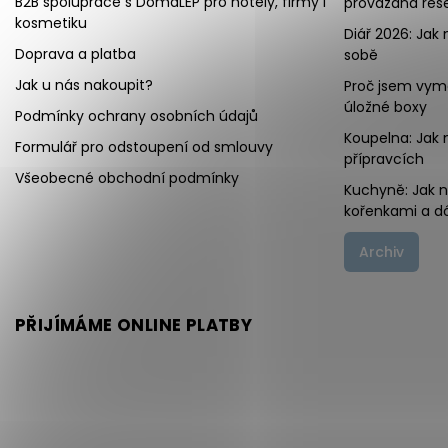
B2B spolupráce s DomaLEP pro hotely, firmy i
provázaná řeše
kosmetiku
Diář 2026: Jak 
Doprava a platba
sobě
Jak u nás nakoupit?
Proč jsem vymě
úložné boxy
Podmínky ochrany osobních údajů
Koupelna: Jak 
Formulář pro odstoupení od smlouvy
přípravcích
Všeobecné obchodní podmínky
Kuchyně: Jak 
kořenkami a d
Archiv
PŘIJÍMÁME ONLINE PLATBY