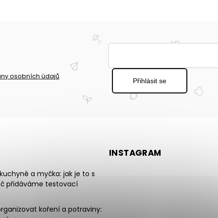
ny osobních údajů
Přihlásit se
INSTAGRAM
uchyně a myčka: jak je to s
oč přidáváme testovací
rganizovat koření a potraviny: