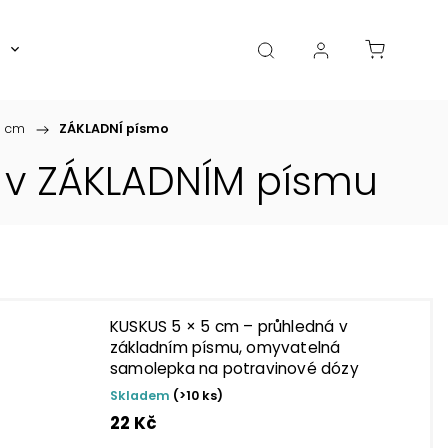
Boxy, dózy, kořenky, skleničky
Akce
Diá
5 cm
/
ZÁKLADNÍ písmo
 v ZÁKLADNÍM písmu
KUSKUS 5 × 5 cm – průhledná v
základním písmu, omyvatelná
samolepka na potravinové dózy
Skladem
(>10 ks)
22 Kč