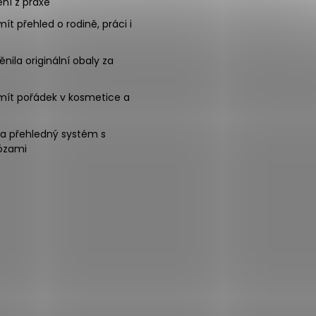
ní z praxe
mít přehled o rodině, práci i
nila originální obaly za
mít pořádek v kosmetice a
na přehledný systém s
ózami