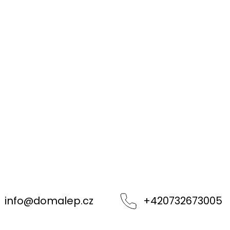
info
@
domalep.cz
+420732673005